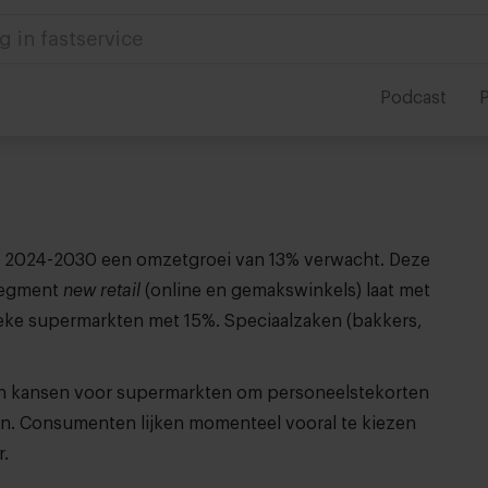
g in fastservice
Podcast
P
ode 2024-2030 een omzetgroei van 13% verwacht. Deze
 segment
new retail
(online en gemakswinkels) laat met
ieke supermarkten met 15%. Speciaalzaken (bakkers,
eden kansen voor supermarkten om personeelstekorten
en. Consumenten lijken momenteel vooral te kiezen
r.