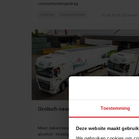
consumentengedrag
Catering
Duurzaamheid
21 juli 2026
|
4 min
Toestemming
Grolsch neemt Gulpener over
Deze website maakt gebruik
Meer zakennieuws: Nederlanders drinken minder
alcohol - Hotelgasten worden kritischer
We gebruiken cookies om cont