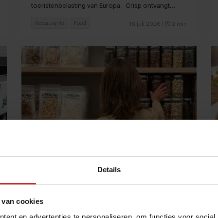
toeristenbelasting van Europa - Crisp ontvangt
investering van €25 miljoen
Restaurants
Food
16 juli 2026
|
2 min
Details
Van Erewhon tot Upfront: wordt de
supermarkt het nieuwe modehuis?
 van cookies
Waarom foodretail steeds meer draait om beleving,
branding en prestige
ent en advertenties te personaliseren, om functies voor social