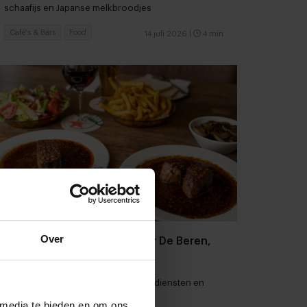
schaafijs en Japanse melkbroodjes
Café's & Bars
Food
14 juli 2026
|
4 min
Over
Food500: omzetdaling voor De Beren,
La Cubanita en RCE
Stijging voor online boodschappendiensten en
sportvoeding
 media te bieden en om ons