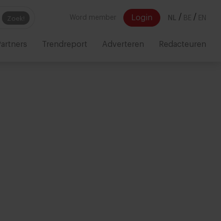
/
/
Login
Word member
NL
BE
EN
Zoek!
artners
Trendreport
Adverteren
Redacteuren