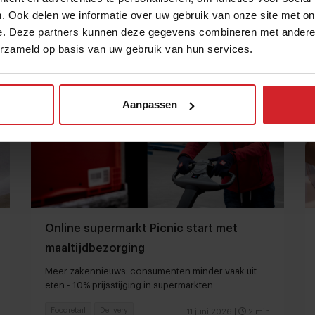
. Ook delen we informatie over uw gebruik van onze site met on
Foodretail
Food
26 juni 2026
|
4 min
e. Deze partners kunnen deze gegevens combineren met andere i
erzameld op basis van uw gebruik van hun services.
Aanpassen
Online supermarkt Picnic start met
maaltijdbezorging
Meer zakennieuws: consumenten minder vaak uit
eten - 10% prijsstijging in supermarkten
Foodretail
Delivery
11 juni 2026
|
2 min