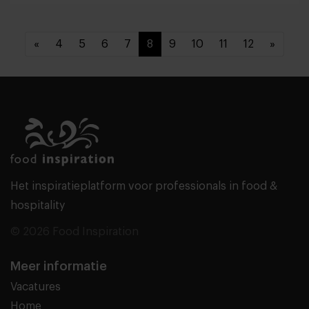
«
4
5
6
7
8
9
10
11
12
»
Het inspiratieplatform voor professionals in food &
hospitality
© 2026 Food Inspiration
Meer informatie
Vacatures
Home