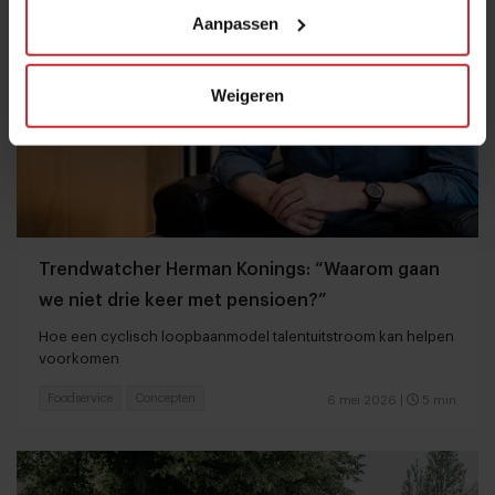
Aanpassen
Weigeren
Trendwatcher Herman Konings: “Waarom gaan
we niet drie keer met pensioen?”
Hoe een cyclisch loopbaanmodel talentuitstroom kan helpen
voorkomen
Foodservice
Concepten
6 mei 2026
|
5 min