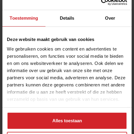
Toestemming
Details
Over
Deze website maakt gebruik van cookies
We gebruiken cookies om content en advertenties te
personaliseren, om functies voor social media te bieden
en om ons websiteverkeer te analyseren. Ook delen we
Upfront opent tweede winkel in Rotterdam
informatie over uw gebruik van onze site met onze
partners voor social media, adverteren en analyse. Deze
partners kunnen deze gegevens combineren met andere
Het meest opvallende foodnieuws van deze week
informatie die u aan ze heeft verstrekt of die ze hebben
verzameld op basis van uw gebruik van hun services.
Foodretail
Food
6 mei 2026
|
2 min
Alles toestaan