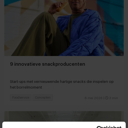
9 innovatieve snackproducenten
Start-ups met vernieuwende hartige snacks die inspelen op
het borrelmoment
Foodservice
Concepten
6 mei 2026
|
3 min