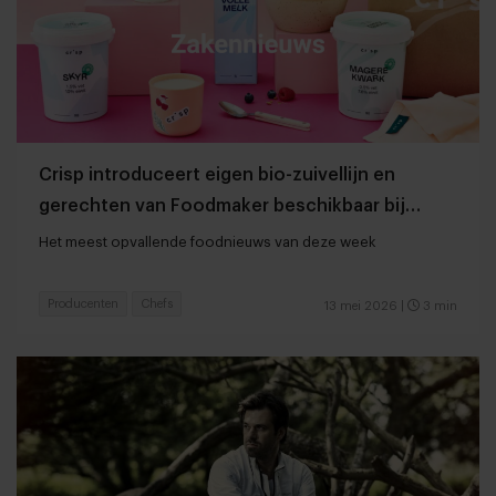
Crisp introduceert eigen bio-zuivellijn en
gerechten van Foodmaker beschikbaar bij
Jumbo
Het meest opvallende foodnieuws van deze week
Producenten
Chefs
13 mei 2026
|
3 min