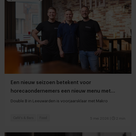
Een nieuw seizoen betekent voor
horecaondernemers een nieuw menu met
frisse smaken
Double B in Leeuwarden is voorjaarsklaar met Makro
Café's & Bars
Food
5 mei 2026
|
2 min