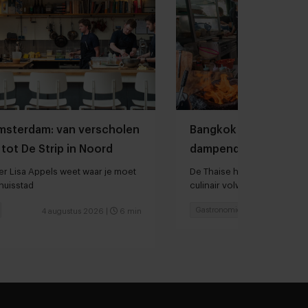
Amsterdam: van verscholen
Bangkok is tegenwoo
tot De Strip in Noord
dampende noedelso
r Lisa Appels weet waar je moet
De Thaise hoofdstad is in sn
thuisstad
culinair volwassen geword
Gastronomie
Chefs
4 augustus 2026
|
6 min
3 augu