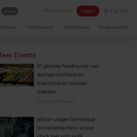
/
/
Login
Word member
NL
BE
EN
Zoek!
artners
Trendreport
Adverteren
Redacteuren
eer Events
10 globale foodtrends: van
darmgezondheid en
brainfood tot slimmer
snacken
23 juli 2026
|
6 min
Militair vlieger Dominique
Schreinemachers: stoere
chick met soft skills