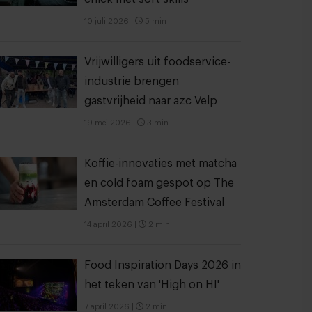
10 juli 2026
|
5 min
Vrijwilligers uit foodservice-
industrie brengen
gastvrijheid naar azc Velp
19 mei 2026
|
3 min
Koffie-innovaties met matcha
en cold foam gespot op The
Amsterdam Coffee Festival
14 april 2026
|
2 min
Food Inspiration Days 2026 in
het teken van 'High on HI'
7 april 2026
|
2 min