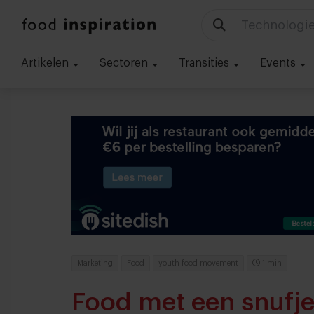
Ik ben op zo
Artikelen
Sectoren
Transities
Events
Marketing
Food
youth food movement
1 min
Food met een snufj