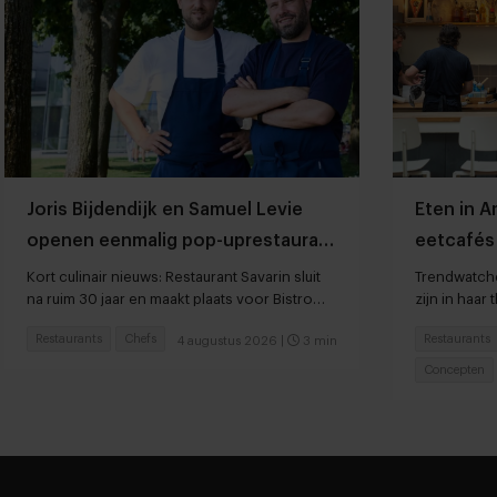
Joris Bijdendijk en Samuel Levie
Eten in 
openen eenmalig pop-uprestaurant
eetcafés 
Café de Lepel
Kort culinair nieuws: Restaurant Savarin sluit
Trendwatche
na ruim 30 jaar en maakt plaats voor Bistro
zijn in haar 
JEAN
Restaurants
Chefs
Restaurants
4 augustus 2026
|
3 min
Concepten