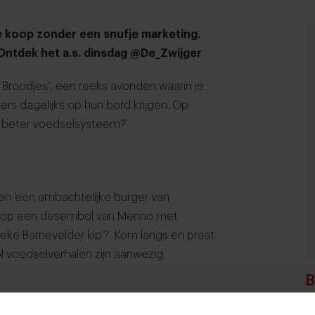
e koop zonder een snufje marketing.
Ontdek het a.s. dinsdag @De_Zwijger
roodjes', een reeks avonden waarin je
rs dagelijks op hun bord krijgen. Op
n beter voedselsysteem?
’ en ‘een ambachtelijke burger van
e op een desembol van Menno met
eke Barnevelder kip’? Kom langs en praat
l voedselverhalen zijn aanwezig.
B