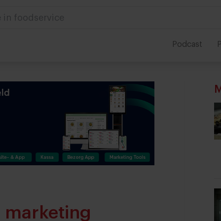
ek naar...
Podcast
P
M
e marketing