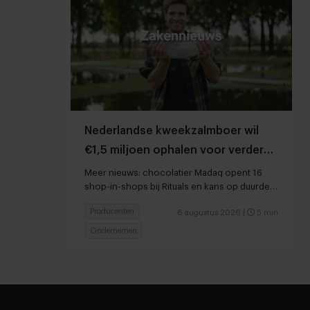
Nederlandse kweekzalmboer wil
€1,5 miljoen ophalen voor verdere
groei
Meer nieuws: chocolatier Madaq opent 16
shop-in-shops bij Rituals en kans op duurder
voedsel door droogte en hitte
Producenten
6 augustus 2026
|
5 min
Ondernemen