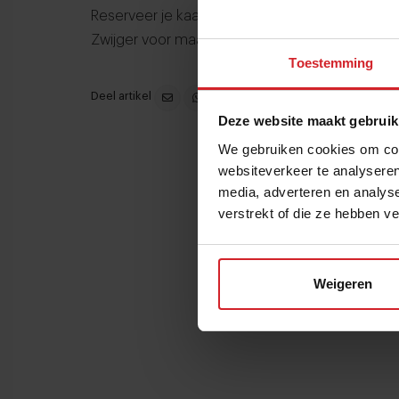
Reserveer
je kaartjes voor a.s. dinsdag 20.00 o
Zwijger voor maar €5,-
Toestemming
Deel artikel
Deze website maakt gebruik
We gebruiken cookies om cont
websiteverkeer te analyseren
media, adverteren en analys
verstrekt of die ze hebben v
Weigeren