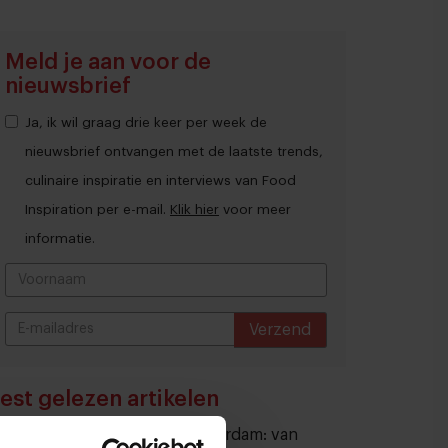
Meld je aan voor de
nieuwsbrief
Ja, ik wil graag drie keer per week de
nieuwsbrief ontvangen met de laatste trends,
culinaire inspiratie en interviews van Food
Inspiration per e-mail.
Klik hier
voor meer
informatie.
Verzend
THANKS
est gelezen artikelen
Eten in Amsterdam: van