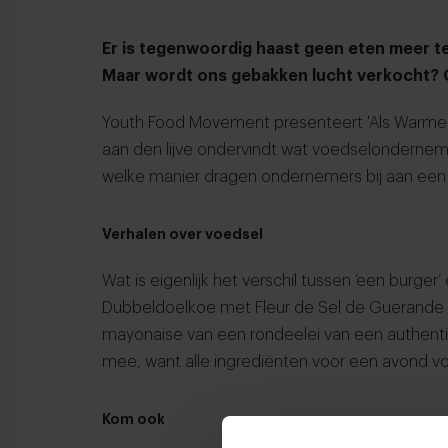
Er is tegenwoordig haast geen eten meer t
Maar wordt ons gebakken lucht verkocht? 
Youth Food Movement presenteert 'Als Warme B
aan den lijve ondervindt wat voedselonderneme
welke manier dragen ondernemers bij aan ee
Verhalen over voedsel
Wat is eigenlijk het verschil tussen ‘een burger
Dubbeldoelkoe met Fleur de Sel de Guerand
mayonaise van een rondeelei van een authenti
mee, want alle ingrediënten voor een avond vo
Kom ook