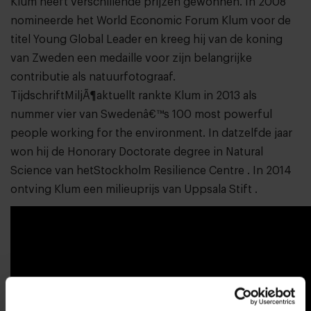
Klum heeft verschillende prijzen gewonnen. In 2008
nomineerde het World Economic Forum Klum voor de
titel Young Global Leader en kreeg hij van de koning
van Zweden een medaille voor zijn belangrijke
contributie als natuurfotograaf.
TijdschriftMiljÃ¶aktuellt rankte Klum in 2013 als
nummer vier van Swedenâ€™s 100 most powerful
people working for the environment. In datzelfde jaar
won hij de Honorary Doctorate degree in Natural
Science van hetStockholm Resilience Centre . In 2014
ontving Klum een milieuprijs van Uppsala Stift .