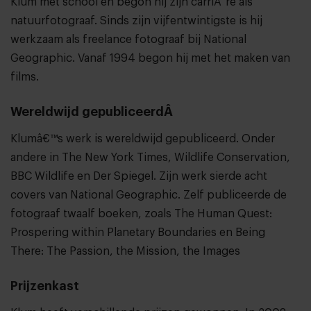
Klum met school en begon hij zijn carriÃ¨re als
natuurfotograaf. Sinds zijn vijfentwintigste is hij
werkzaam als freelance fotograaf bij National
Geographic. Vanaf 1994 begon hij met het maken van
films.
Wereldwijd gepubliceerdÂ
Klumâ€™s werk is wereldwijd gepubliceerd. Onder
andere in The New York Times, Wildlife Conservation,
BBC Wildlife en Der Spiegel. Zijn werk sierde acht
covers van National Geographic. Zelf publiceerde de
fotograaf twaalf boeken, zoals The Human Quest:
Prospering within Planetary Boundaries en Being
There: The Passion, the Mission, the Images
Prijzenkast