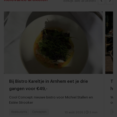
Bekijk alle artikelen
Bij Bistro Kareltje in Arnhem eet je drie
Tom
gangen voor €49,-
ho
Cool Concept: nieuwe bistro voor Michiel Stallen en
Waa
Estée Strooker
ond
Restaurants
Concepten
Foo
10 août 2026
|
3 min