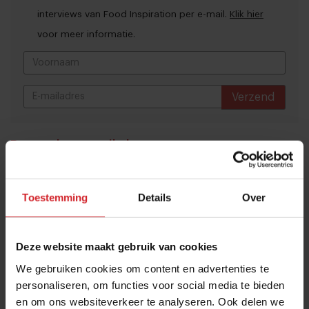
interviews van Food Inspiration per e-mail.
Klik hier
voor meer informatie.
Verzend
THANKS
Best gelezen artikelen
Van oploskoffie tot koffiechampagne
7 augustus 2026
|
6 min
Toestemming
Details
Over
Deze website maakt gebruik van cookies
Dynamische tijd voor Bakker Bart: van
We gebruiken cookies om content en advertenties te
9 naar 14 miljoen bezoekers door to
personaliseren, om functies voor social media te bieden
go-locaties
en om ons websiteverkeer te analyseren. Ook delen we