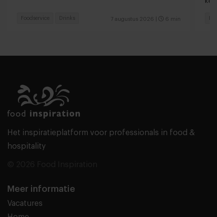
keu
Foodservice
Drinks
Fas
7 augustus 2026
|
6 min
Het inspiratieplatform voor professionals in food &
hospitality
© 2026 Food Inspiration
Meer informatie
Vacatures
Home