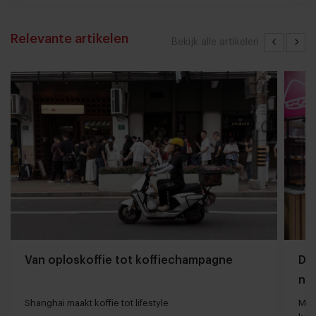
Relevante artikelen
Bekijk alle artikelen
Van oploskoffie tot koffiechampagne
Dyn
naa
loc
Shanghai maakt koffie tot lifestyle
Man