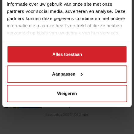
7 augustus 2026
|
7 min
informatie over uw gebruik van onze site met onze
partners voor social media, adverteren en analyse. Deze
Mijn favo influencer gaat naar Japan,
partners kunnen deze gegevens combineren met andere
informatie die u aan ze heeft verstrekt of die ze hebben
dus ik ga naar Japan
verzameld op basis van uw gebruik van hun services.
7 augustus 2026
|
4 min
Eten in Amsterdam: van verscholen
Alles toestaan
eetcafés tot De Strip in Noord
4 augustus 2026
|
6 min
Aanpassen
Joris Bijdendijk en Samuel Levie
Weigeren
openen eenmalig pop-uprestaurant
Café de Lepel
4 augustus 2026
|
3 min