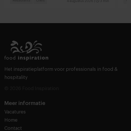
Restaurants
Chefs
Ga
4 augustus 2026
|
3 min
Het inspiratieplatform voor professionals in food &
hospitality
© 2026 Food Inspiration
Meer informatie
Vacatures
Home
Contact