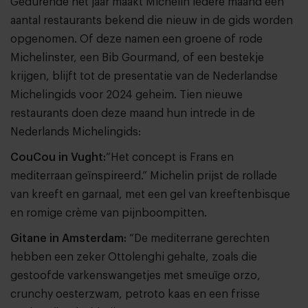
Gedurende het jaar maakt Michelin iedere maand een
aantal restaurants bekend die nieuw in de gids worden
opgenomen. Of deze namen een groene of rode
Michelinster, een Bib Gourmand, of een bestekje
krijgen, blijft tot de presentatie van de Nederlandse
Michelingids voor 2024 geheim. Tien nieuwe
restaurants doen deze maand hun intrede in de
Nederlands Michelingids:
CouCou in Vught:
“Het concept is Frans en
mediterraan geïnspireerd.” Michelin prijst de rollade
van kreeft en garnaal, met een gel van kreeftenbisque
en romige crème van pijnboompitten.
Gitane in Amsterdam:
“De mediterrane gerechten
hebben een zeker Ottolenghi gehalte, zoals die
gestoofde varkenswangetjes met smeuïge orzo,
crunchy oesterzwam, petroto kaas en een frisse