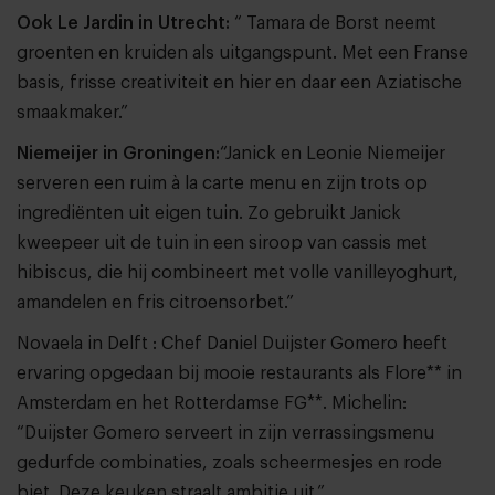
Ook Le Jardin in Utrecht:
“ Tamara de Borst neemt
groenten en kruiden als uitgangspunt. Met een Franse
basis, frisse creativiteit en hier en daar een Aziatische
smaakmaker.”
Niemeijer in Groningen:
“Janick en Leonie Niemeijer
serveren een ruim à la carte menu en zijn trots op
ingrediënten uit eigen tuin. Zo gebruikt Janick
kweepeer uit de tuin in een siroop van cassis met
hibiscus, die hij combineert met volle vanilleyoghurt,
amandelen en fris citroensorbet.”
Novaela in Delft : Chef Daniel Duijster Gomero heeft
ervaring opgedaan bij mooie restaurants als Flore** in
Amsterdam en het Rotterdamse FG**. Michelin:
“Duijster Gomero serveert in zijn verrassingsmenu
gedurfde combinaties, zoals scheermesjes en rode
biet. Deze keuken straalt ambitie uit.”