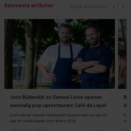
Relevante artikelen
Bekijk alle artikelen
Joris Bijdendijk en Samuel Levie openen
Ba
eenmalig pop-uprestaurant Café de Lepel
da
Kort culinair nieuws: Restaurant Savarin sluit na ruim 30
De T
jaar en maakt plaats voor Bistro JEAN
vol