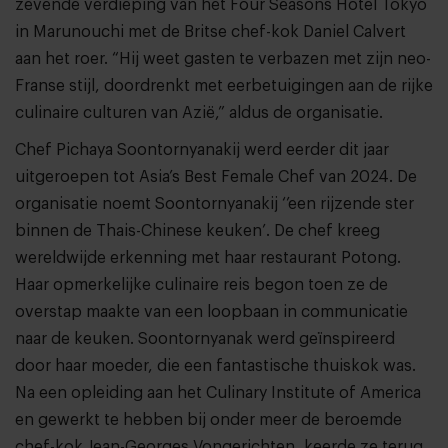
zevende verdieping van het Four Seasons Hotel Tokyo
in Marunouchi met de Britse chef-kok Daniel Calvert
aan het roer. “Hij weet gasten te verbazen met zijn neo-
Franse stijl, doordrenkt met eerbetuigingen aan de rijke
culinaire culturen van Azië,” aldus de organisatie.
Chef Pichaya Soontornyanakij werd eerder dit jaar
uitgeroepen tot Asia’s Best Female Chef van 2024. De
organisatie noemt Soontornyanakij ‘’een rijzende ster
binnen de Thais-Chinese keuken’. De chef kreeg
wereldwijde erkenning met haar restaurant Potong.
Haar opmerkelijke culinaire reis begon toen ze de
overstap maakte van een loopbaan in communicatie
naar de keuken. Soontornyanak werd geïnspireerd
door haar moeder, die een fantastische thuiskok was.
Na een opleiding aan het Culinary Institute of America
en gewerkt te hebben bij onder meer de beroemde
chef-kok Jean-Georges Vongerichten, keerde ze terug