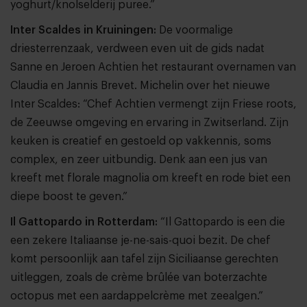
yoghurt/knolselderij puree.”
Inter Scaldes in Kruiningen:
De voormalige
driesterrenzaak, verdween even uit de gids nadat
Sanne en Jeroen Achtien het restaurant overnamen van
Claudia en Jannis Brevet. Michelin over het nieuwe
Inter Scaldes: “Chef Achtien vermengt zijn Friese roots,
de Zeeuwse omgeving en ervaring in Zwitserland. Zijn
keuken is creatief en gestoeld op vakkennis, soms
complex, en zeer uitbundig. Denk aan een jus van
kreeft met florale magnolia om kreeft en rode biet een
diepe boost te geven.”
Il Gattopardo in Rotterdam:
“Il Gattopardo is een die
een zekere Italiaanse je-ne-sais-quoi bezit. De chef
komt persoonlijk aan tafel zijn Siciliaanse gerechten
uitleggen, zoals de crème brûlée van boterzachte
octopus met een aardappelcrème met zeealgen.”