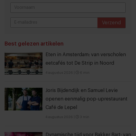
Verzend
THANKS
Best gelezen artikelen
Eten in Amsterdam: van verscholen
eetcafés tot De Strip in Noord
4 augustus 2026
|
6 min
Joris Bijdendijk en Samuel Levie
openen eenmalig pop-uprestaurant
Café de Lepel
4 augustus 2026
|
3 min
Dynamische tijd voor Bakker Bart: van