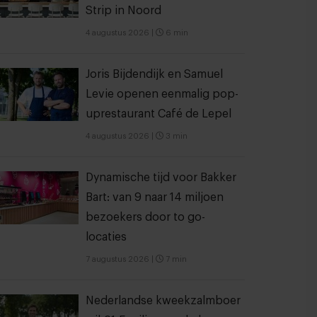
Strip in Noord
4 augustus 2026
|
6 min
Joris Bijdendijk en Samuel
Levie openen eenmalig pop-
uprestaurant Café de Lepel
4 augustus 2026
|
3 min
Dynamische tijd voor Bakker
Bart: van 9 naar 14 miljoen
bezoekers door to go-
locaties
7 augustus 2026
|
7 min
Nederlandse kweekzalmboer