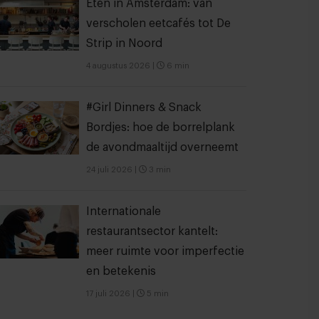
Eten in Amsterdam: van
verscholen eetcafés tot De
Strip in Noord
4 augustus 2026
|
6 min
#Girl Dinners & Snack
Bordjes: hoe de borrelplank
de avondmaaltijd overneemt
24 juli 2026
|
3 min
Internationale
restaurantsector kantelt:
meer ruimte voor imperfectie
en betekenis
17 juli 2026
|
5 min