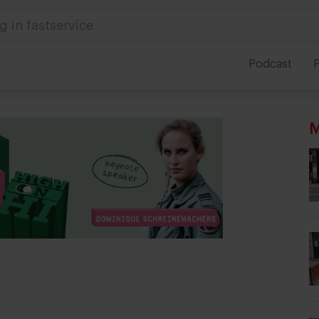
 in foodservice
Podcast
P
M