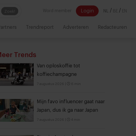
/
/
Login
Word member
NL
BE
EN
Zoek!
artners
Trendreport
Adverteren
Redacteuren
eer Trends
Van oploskoffie tot
koffiechampagne
7 augustus 2026
|
6 min
Mijn favo influencer gaat naar
Japan, dus ik ga naar Japan
7 augustus 2026
|
4 min