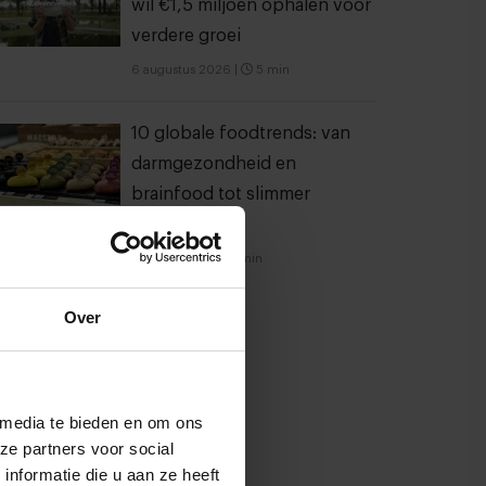
wil €1,5 miljoen ophalen voor
verdere groei
6 augustus 2026
|
5 min
10 globale foodtrends: van
darmgezondheid en
brainfood tot slimmer
snacken
23 juli 2026
|
6 min
Over
 media te bieden en om ons
ze partners voor social
nformatie die u aan ze heeft