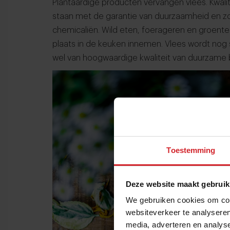
Plantaardige producten vervangen vlees. Kwal
staan ​​met de garantie van duurzaamheid en z
chemicaliën. Wild eten, foerageren en groent
plaats in de keuken innemen. Vlees wordt no
wel van hoogwaardige kwaliteit van duurzame
Toestemming
Deze website maakt gebruik
We gebruiken cookies om cont
websiteverkeer te analyseren
media, adverteren en analys