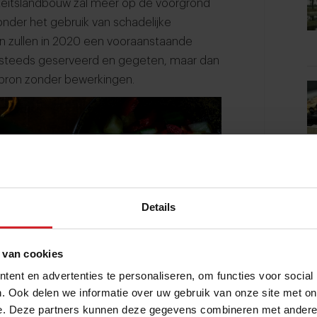
iteitslandbouw zal meer op de voorgrond
onder het gebruik van schadelijke
en zullen in 2020 een vooraanstaande
g steeds geserveerd en gegeten, maar dan
 bron zonder bewerkingen.
Details
 van cookies
ent en advertenties te personaliseren, om functies voor social
. Ook delen we informatie over uw gebruik van onze site met on
e. Deze partners kunnen deze gegevens combineren met andere i