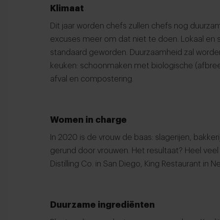
Klimaat
Dit jaar worden chefs zullen chefs nog duurz
excuses meer om dat niet te doen. Lokaal en 
standaard geworden. Duurzaamheid zal worden
keuken: schoonmaken met biologische (afbree
afval en compostering.
Women in charge
In 2020 is de vrouw de baas: slagerijen, bakke
gerund door vrouwen. Het resultaat? Heel vee
Distilling Co.
in San Diego,
King Restaurant
in N
Duurzame ingrediënten