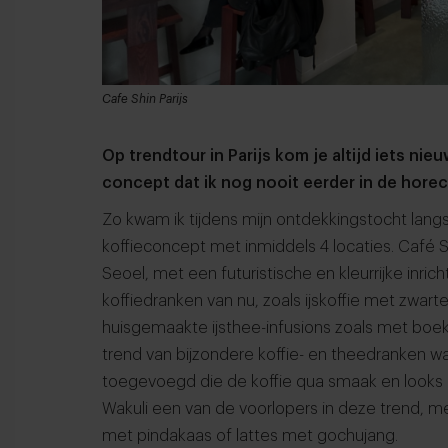
Cafe Shin Parijs
Op trendtour in Parijs kom je altijd iets nie
concept dat ik nog nooit eerder in de horec
Zo kwam ik tijdens mijn ontdekkingstocht langs
koffieconcept met inmiddels 4 locaties. Café Sh
Seoel, met een futuristische en kleurrijke inric
koffiedranken van nu, zoals ijskoffie met zwart
huisgemaakte ijsthee-infusions zoals met bo
trend van bijzondere koffie- en theedranken wa
toegevoegd die de koffie qua smaak en looks 
Wakuli een van de voorlopers in deze trend, m
met pindakaas of lattes met gochujang.