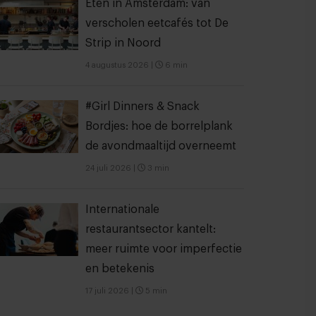
Eten in Amsterdam: van
verscholen eetcafés tot De
Strip in Noord
4 augustus 2026
|
6 min
#Girl Dinners & Snack
Bordjes: hoe de borrelplank
de avondmaaltijd overneemt
24 juli 2026
|
3 min
Internationale
restaurantsector kantelt:
meer ruimte voor imperfectie
en betekenis
17 juli 2026
|
5 min