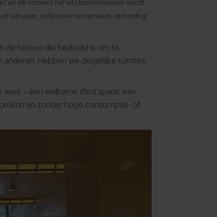
jkt en elk moment net iets betekenisvoller wordt.
je kunt uitrusten, reflecteren en opnieuw verbinding
n de horeca die bedoeld is om te
en anderen. Hebben we dergelijke ruimtes
 je werk – een welkome
third space
; een
fspreken en zonder hoge consumptie- of