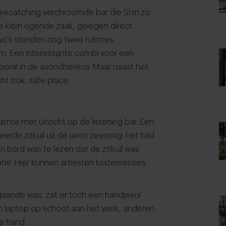
 eyecatching verchroomde bar die Shin zo
de klein ogende zaak, gelegen direct
 wc’s stonden nog twee ruimtes
m. Een interessante combi voor een
vooral in de avondhoreca. Maar naast het
t trok: safe place.
mte met uitzicht op de listening bar. Een
rde zitkuil uit de jaren zeventig: het had
n bord was te lezen dat de zitkuil was
atie. Hier kunnen artiesten luistersessies
aande was, zat er toch een handjevol
 laptop op schoot aan het werk, anderen
de hand.