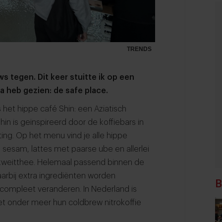
TRENDS
uws tegen. Dit keer stuitte ik op een
a heb gezien: de safe place.
 het hippe café Shin: een Aziatisch
in is geïnspireerd door de koffiebars in
hting. Op het menu vind je alle hippe
e sesam, lattes met paarse ube en allerlei
ekweitthee. Helemaal passend binnen de
arbij extra ingrediënten worden
B
compleet veranderen. In Nederland is
et onder meer hun coldbrew nitrokoffie