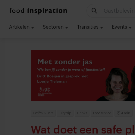
Technologie
Artikelen
Sectoren
Transities
Events
Café's & Bars
Citytrip
Drinks
Foodservice
4 min
Wat doet een safe pl