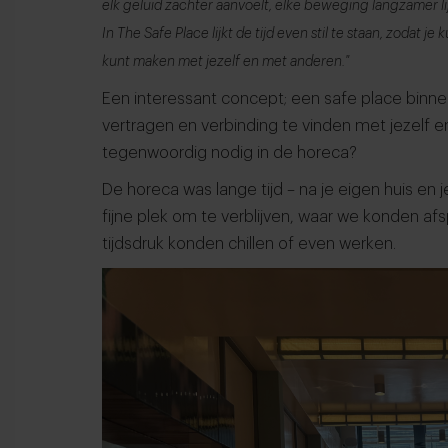
elk geluid zachter aanvoelt, elke beweging langzamer li
In The Safe Place lijkt de tijd even stil te staan, zodat 
kunt maken met jezelf en met anderen."
Een interessant concept; een safe place binne
vertragen en verbinding te vinden met jezelf 
tegenwoordig nodig in de horeca?
De horeca was lange tijd – na je eigen huis en
fijne plek om te verblijven, waar we konden a
tijdsdruk konden chillen of even werken.