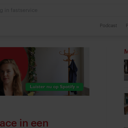
 in foodservice
Podcast
P
M
ace in een