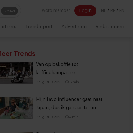
/
/
Login
Word member
NL
BE
EN
Zoek!
artners
Trendreport
Adverteren
Redacteuren
eer Trends
Van oploskoffie tot
koffiechampagne
7 augustus 2026
|
6 min
Mijn favo influencer gaat naar
Japan, dus ik ga naar Japan
7 augustus 2026
|
4 min