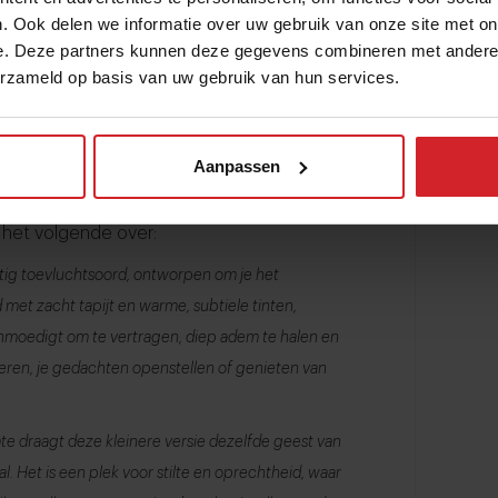
. Ook delen we informatie over uw gebruik van onze site met on
e. Deze partners kunnen deze gegevens combineren met andere i
erzameld op basis van uw gebruik van hun services.
iet de zitkuil die diende als safe place.
g een zitplek met verschillende houten
Aanpassen
een uitzicht op een achtertuin.
– het volgende over:
stig toevluchtsoord, ontworpen om je het
d met zacht tapijt en warme, subtiele tinten,
anmoedigt om te vertragen, diep adem te halen en
eren, je gedachten openstellen of genieten van
te draagt deze kleinere versie dezelfde geest van
. Het is een plek voor stilte en oprechtheid, waar