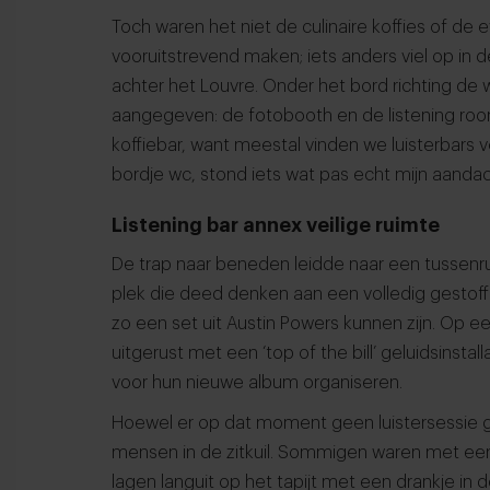
Toch waren het niet de culinaire koffies of de
vooruitstrevend maken; iets anders viel op in 
achter het Louvre. Onder het bord richting de
aangegeven: de fotobooth en de listening roo
koffiebar, want meestal vinden we luisterbars 
bordje wc, stond iets wat pas echt mijn aandach
Listening bar annex veilige ruimte
De trap naar beneden leidde naar een tussenrui
plek die deed denken aan een volledig gestoffee
zo een set uit Austin Powers kunnen zijn. Op ee
uitgerust met een ‘top of the bill’ geluidsinstall
voor hun nieuwe album organiseren.
Hoewel er op dat moment geen luistersessie g
mensen in de zitkuil. Sommigen waren met een
lagen languit op het tapijt met een drankje in 