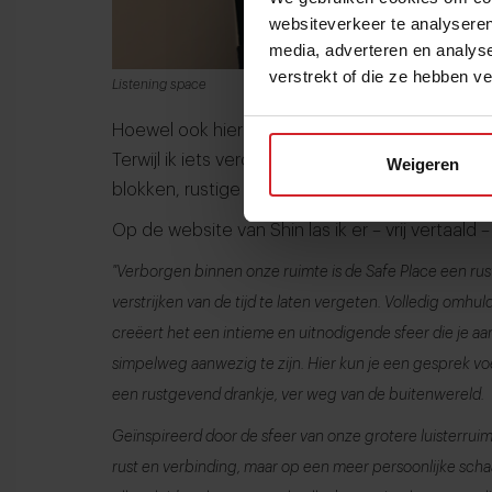
websiteverkeer te analyseren
media, adverteren en analys
verstrekt of die ze hebben v
Listening space
Hoewel ook hier een relaxte vibe hing, was het n
Terwijl ik iets verder doorliep, stuitte ik op no
Weigeren
blokken, rustige kleuren op de muur en een ser
Op de website van Shin las ik er – vrij vertaald 
"Verborgen binnen onze ruimte is de Safe Place een ru
verstrijken van de tijd te laten vergeten. Volledig omhul
creëert het een intieme en uitnodigende sfeer die je a
simpelweg aanwezig te zijn. Hier kun je een gesprek vo
een rustgevend drankje, ver weg van de buitenwereld.
Geïnspireerd door de sfeer van onze grotere luisterruim
rust en verbinding, maar op een meer persoonlijke schaal