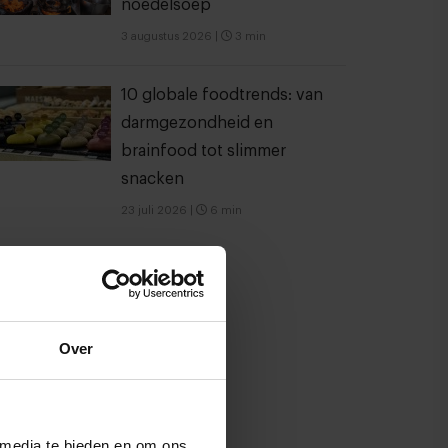
noedelsoep
3 augustus 2026
|
3 min
10 globale foodtrends: van
darmgezondheid en
brainfood tot slimmer
snacken
23 juli 2026
|
6 min
Over
 media te bieden en om ons