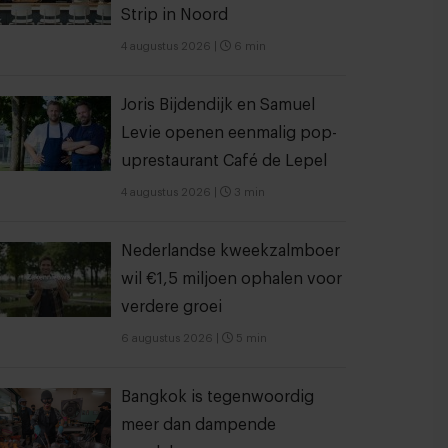
Strip in Noord
4 augustus 2026
|
6 min
Joris Bijdendijk en Samuel
Levie openen eenmalig pop-
uprestaurant Café de Lepel
4 augustus 2026
|
3 min
Nederlandse kweekzalmboer
wil €1,5 miljoen ophalen voor
verdere groei
6 augustus 2026
|
5 min
Bangkok is tegenwoordig
meer dan dampende