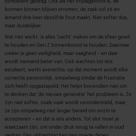
consistent gedrag. Oók als het vrijdagavond is, de
bonnen binnen blijven stromen, de zaak vol zit en
iemand drie keer dezelfde fout maakt. Niet softer dus,
maar duidelijker.
Wat niet werkt, is alles ‘zacht’ maken om de sfeer goed
te houden en Gen Z binnenboord te houden. Daarmee
creëer je geen veiligheid, maar vaagheid – en daar
wordt niemand beter van. Ook wachten tot iets
escaleert, werkt averechts: op dat moment wordt elke
correctie persoonlijk, simpelweg omdat de frustratie
zich heeft opgestapeld. Het helpt bovendien niet om
te denken dat ‘de nieuwe generatie’ het probleem is. Ze
zijn niet softer, zoals vaak wordt verondersteld, maar
ze zijn simpelweg niet langer bereid om onzin te
accepteren – en dat is iets anders. Tot slot moet je
waakzaam zijn, om onder druk terug te vallen in oud
gedrag. Eén uitbarsting kan tien goede dagen