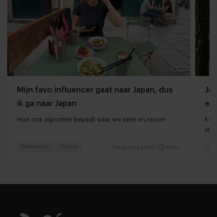
Mijn favo influencer gaat naar Japan, dus
Jor
ik ga naar Japan
ee
Hoe ons algoritme bepaalt waar we eten en reizen
Kort
jaar
Restaurants
Citytrip
Res
7 augustus 2026
|
4 min