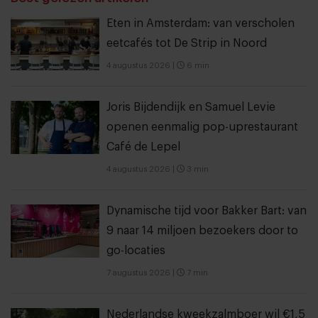
Eten in Amsterdam: van verscholen
eetcafés tot De Strip in Noord
4 augustus 2026
|
6 min
Joris Bijdendijk en Samuel Levie
openen eenmalig pop-uprestaurant
Café de Lepel
4 augustus 2026
|
3 min
Dynamische tijd voor Bakker Bart: van
9 naar 14 miljoen bezoekers door to
go-locaties
7 augustus 2026
|
7 min
Nederlandse kweekzalmboer wil €1,5