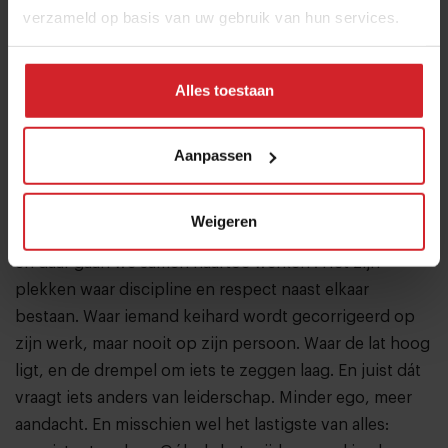
Lees ook
verzameld op basis van uw gebruik van hun services.
"Het moet glashelder zijn wat
je van mensen verwacht"
Alles toestaan
Chef Josephien Blom over laveren tussen
duidelijk en aardig zijn
Aanpassen
Wat is er nodig?
Een veilige cultuur vraagt om duidelijkheid. Om
Weigeren
structuur. Om leiders die zeggen ‘dit is de standaard,
en daar gaan we samen naartoe werken’. Het zijn
plekken waar discipline en respect naast elkaar
bestaan. Waar iemand keihard wordt gecorrigeerd op
zijn werk, maar nooit op zijn persoon. Waar de lat hoog
ligt, en de drempel om iets te zeggen laag. En juist dát
vraagt iets anders van leiderschap. Minder ego, meer
aandacht. En misschien wel het lastigste van alles: