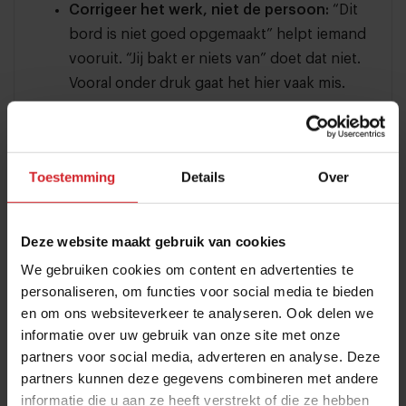
Corrigeer het werk, niet de persoon:
“Dit
bord is niet goed opgemaakt” helpt iemand
vooruit. “Jij bakt er niets van” doet dat niet.
Vooral onder druk gaat het hier vaak mis.
Waardeer eerlijkheid:
Niet de fout of
situatie zelf, maar het moment waarop
iemand hem durft te melden. Wat je
Toestemming
Details
Over
beloont, wordt herhaald, dus spreek
waardering voor eerlijkheid hardop uit.
Deze website maakt gebruik van cookies
Maak feedback normaal:
Evalueer continu,
We gebruiken cookies om content en advertenties te
niet alleen als iets misgaat. Geef feedback:
personaliseren, om functies voor social media te bieden
klein, direct en zonder het zwaar te maken.
en om ons websiteverkeer te analyseren. Ook delen we
Focus júist op dat wat goed gaat.
informatie over uw gebruik van onze site met onze
partners voor social media, adverteren en analyse. Deze
partners kunnen deze gegevens combineren met andere
informatie die u aan ze heeft verstrekt of die ze hebben