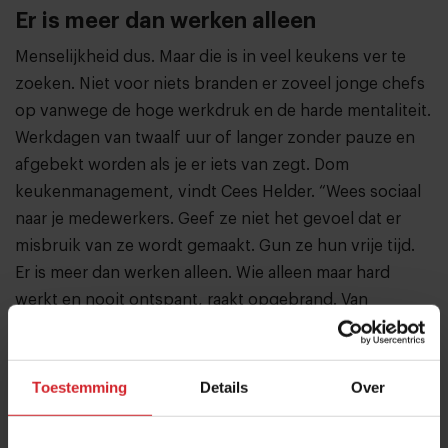
Er is meer dan werken alleen
Menselijkheid dus. Maar die is in veel keukens ver te
zoeken. Niet voor niets branden er zoveel jonge chefs
op vanwege de hoge werkdruk en de harde mentaliteit.
Werkdagen van twaalf uur of langer zonder pauze en
afgebekt worden als je er iets van zegt. Dom
keukenmanagement, vindt Cees Helder. “Wees sociaal
naar je medewerkers. Geef ze niet het gevoel dat er
misbruik van ze wordt gemaakt. Gun ze hun vrije tijd.
Er is meer dan werken alleen. Wie alleen maar hard
werkt en nooit ontspant, raakt opgebrand. Van
ontspanning worden niet alleen de jongens in de
keuken beter, maar ook de keuken zelf. En geef eens
een complimentje. Het is je taak als chefkok, als
Toestemming
Details
Over
manager en als mens om het beste in je team naar
boven te halen. Dat kan niet als je ze klein houdt.”