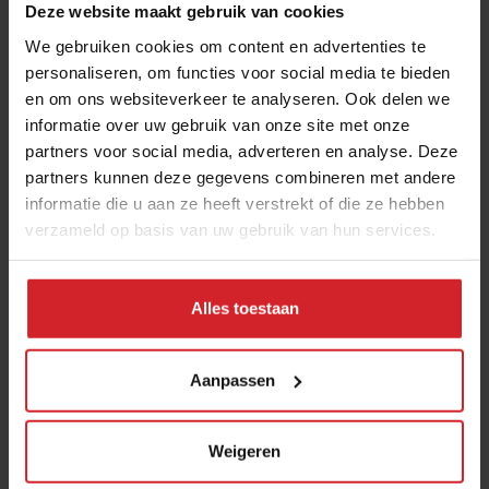
Deze website maakt gebruik van cookies
Goede chefs, goede gastronomie
We gebruiken cookies om content en advertenties te
personaliseren, om functies voor social media te bieden
Sinds hij Parkeuvel verkocht, is hij verbonden aan de
en om ons websiteverkeer te analyseren. Ook delen we
Cas Spijkers Academie en richtte hij zijn eigen Cees
informatie over uw gebruik van onze site met onze
Helder Academie op. “Toen ik stopte met koken, kreeg
partners voor social media, adverteren en analyse. Deze
ik eindelijk de kans om iets terug te doen voor jonge
partners kunnen deze gegevens combineren met andere
mensen”, zegt hij. Wacht even. Terúgdoen? Hoeveel
informatie die u aan ze heeft verstrekt of die ze hebben
jonge mensen heeft hij in zijn jaren als chef wel niet
verzameld op basis van uw gebruik van hun services.
opgeleid? “Natuurlijk hebben ze iets van me geleerd”,
zegt hij. “Maar ze waren mij ook van nut. Ik maakte
Alles toestaan
gebruik van ze. Nu kan ik jonge mensen gerichter
begeleiden, coachen en inspireren.”
Aanpassen
Dit artikel is afkomstig uit het
Food Inspiration Magazine
van juli 2018
, met als thema 'Foodprofs geven zich
bloot'.
Weigeren