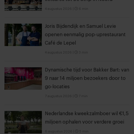
4 augustus 2026
|
6 min
Joris Bijdendijk en Samuel Levie
openen eenmalig pop-uprestaurant
Café de Lepel
4 augustus 2026
|
3 min
Dynamische tijd voor Bakker Bart: van
9 naar 14 miljoen bezoekers door to
go-locaties
7 augustus 2026
|
7 min
Nederlandse kweekzalmboer wil €1,5
miljoen ophalen voor verdere groei
6 augustus 2026
|
5 min