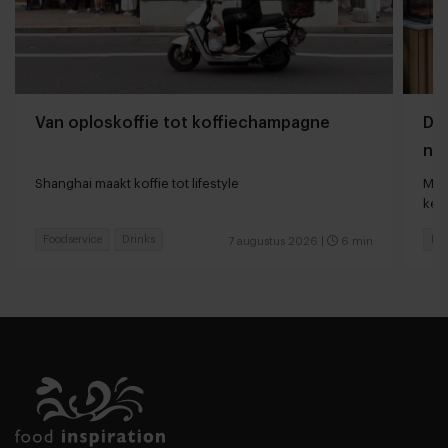
Van oploskoffie tot koffiechampagne
Dyn
naa
loc
Shanghai maakt koffie tot lifestyle
Man
keu
Foodservice
Drinks
Fas
7 augustus 2026
|
6 min