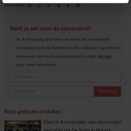
Deel artikel
Meld je aan voor de nieuwsbrief
Ja, ik wil graag drie keer per week de nieuwsbrief
ontvangen met de laatste trends, culinaire inspiratie en
interviews van Food Inspiration per e-mail.
Klik hier
voor meer informatie.
Verzend
THANKS
Best gelezen artikelen
Eten in Amsterdam: van verscholen
eetcafés tot De Strip in Noord