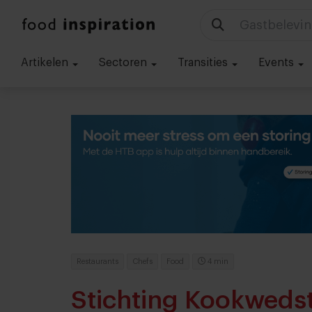
Gastbelevin
Artikelen
Sectoren
Transities
Events
Restaurants
Chefs
Food
4 min
Stichting Kookwedst