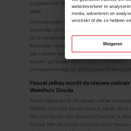
toegenomen, terwijl het huidige model, waarin ve
websiteverkeer te analyseren
staat.
media, adverteren en analys
verstrekt of die ze hebben v
Een belangrijke factor is dat de eisen vanuit d
aanzienlijk zijn toegenomen. De organisatie 
rol te herdefiniëren en toe te werken naar een 
Weigeren
Rotterdam wordt in een open paneldiscussie 
van culinaire wedstrijden vorm moet krijgen. In
worden gehouden tijdens Gastvrij Rotterdam,
vertegenwoordigt op de Europese finale in juni
Pascal Jalhay wordt de nieuwe culinair
Weeshuis Gouda
Pascal Jalhay wordt de nieuwe culinair direct
(WSHS), zo meldt Misset Horeca. Jalhay, die in 
directeur bij Van Oys Maastricht Retreat, is d
functie. Met zijn komst toont het hotel nieuwe c