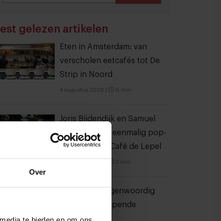
THANKS
est gelezen artikelen
Eten in Amsterdam: van
verscholen eetcafés tot De
Strip in Noord
4 augustus 2026
|
6 min
Joris Bijdendijk en Samuel
Levie openen eenmalig pop-
uprestaurant Café de Lepel
4 augustus 2026
|
3 min
Over
Bangkok is tegenwoordig
meer dan dampende
noedelsoep
 media te bieden en om ons