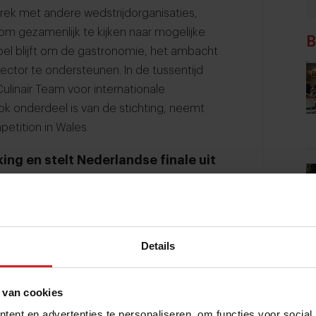
rek met andere wedstrijdorganisaties,
om gezamenlijk te kijken naar mogelijke
B
l blijft om de gastronomie, het ambacht
sector te ondersteunen. In de tussentijd
linair Team voor internationale
k onderdeel is van de stichting, neemt
etition in Wales.
ing en stelt Nederlandse finale uit
Kookwedstrijden laat ook Bocuse d’Or
oten om in 2026 geen nationale finale te
Details
an het traject richting de Europese finale
 heroriëntatie op de toekomst. De
 van cookies
 internationale wedstrijden sterk is
ent en advertenties te personaliseren, om functies voor social