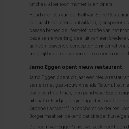
lunches, afternoon moments en diners.
Head chef Jos van der Noll van Serre Restaur
speciaal Eave-menu ontwikkeld, geïnspireerd o
passen binnen de lifestylefilosofie van het m
deze samenwerking deel uit van een bredere vis
aan vernieuwende concepten en internationale
mogelijkheden voor merken te creëren om zich
Jarno Eggen opent nieuw restaurant
Jarno Eggen opent dit jaar een nieuw restaurant
samen met gastvrouw Amanda Rixtum. Het nieu
pand van Poortman, een pand waar Eggen eigena
uitbaatte. Eind juli, begin augustus moet de 
Groene Lantaarn** in Staphorst de deuren. Jar
Borger maakten bekend dat zij ieder hun eige
De naam van Eggen's nieuwe zaak heeft een die