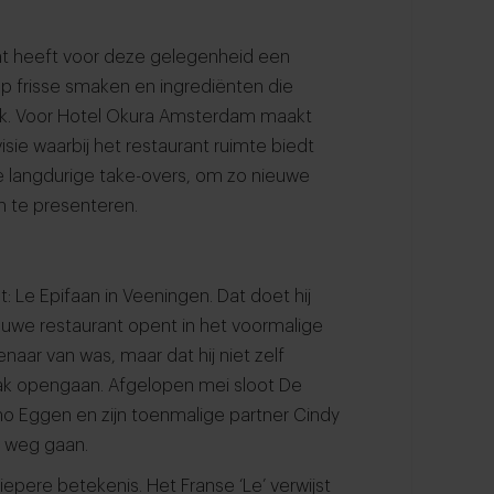
ant heeft voor deze gelegenheid een
p frisse smaken en ingrediënten die
erk. Voor Hotel Okura Amsterdam maakt
ie waarbij het restaurant ruimte biedt
 langdurige take-overs, om zo nieuwe
 te presenteren.
: Le Epifaan in Veeningen. Dat doet hij
we restaurant opent in het voormalige
ar van was, maar dat hij niet zelf
zaak opengaan. Afgelopen mei sloot De
no Eggen en zijn toenmalige partner Cindy
n weg gaan.
pere betekenis. Het Franse ‘Le’ verwijst