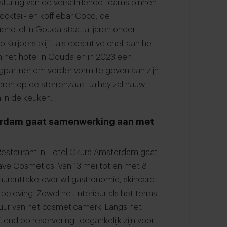
sturing van de verschillende teams binnen
cocktail- en koffiebar Coco, de
ehotel in Gouda staat al jaren onder
Kuijpers blijft als executive chef aan het
 in het hotel in Gouda en in 2023 een
ingpartner om verder vorm te geven aan zijn
eren op de sterrenzaak. Jalhay zal nauw
in de keuken.
terdam gaat samenwerking aan met
estaurant in Hotel Okura Amsterdam gaat
e Cosmetics. Van 13 mei tot en met 8
estauranttake-over wil gastronomie, skincare
beleving. Zowel het interieur als het terras
atuur van het cosmeticamerk. Langs het
uitend op reservering toegankelijk zijn voor