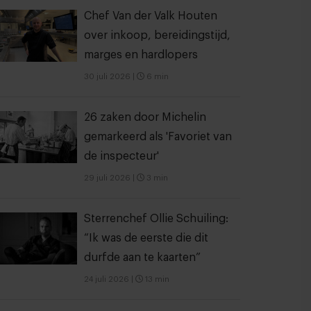
Chef Van der Valk Houten
over inkoop, bereidingstijd,
marges en hardlopers
30 juli 2026
|
6 min
26 zaken door Michelin
gemarkeerd als 'Favoriet van
de inspecteur'
29 juli 2026
|
3 min
Sterrenchef Ollie Schuiling:
“Ik was de eerste die dit
durfde aan te kaarten”
24 juli 2026
|
13 min