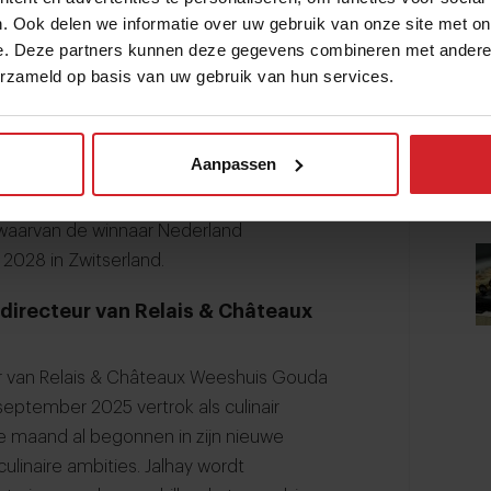
el op vrijwillige inzet leunt, onder druk
. Ook delen we informatie over uw gebruik van onze site met on
e. Deze partners kunnen deze gegevens combineren met andere i
erzameld op basis van uw gebruik van hun services.
e internationale organisatie van Bocuse d’Or
wil de komende periode benutten om haar
professionelere structuur. Tijdens Gastvrij
Aanpassen
met partners verkend hoe de toekomst
 2027 zal er weer een Nederlandse finale
 waarvan de winnaar Nederland
 2028 in Zwitserland.
 directeur van Relais & Châteaux
eur van Relais & Châteaux Weeshuis Gouda
september 2025 vertrok als culinair
eze maand al begonnen in zijn nieuwe
ulinaire ambities. Jalhay wordt