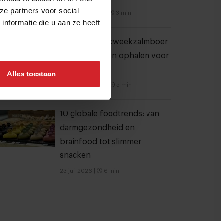
ze partners voor social
3 augustus 2026
|
3 min
nformatie die u aan ze heeft
Nederlandse kweekzalmboer
wil €1,5 miljoen ophalen voor
verdere groei
Alles toestaan
6 augustus 2026
|
5 min
10 globale foodtrends: van
darmgezondheid en
brainfood tot slimmer
snacken
23 juli 2026
|
6 min