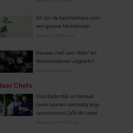
24 april 2023
|
9 min
Dit zijn de kanshebbers voor
een groene Michelinster
20 april 2023
|
6 min
Nieuwe chef voor Rijks* en
Michelinsterren uitgelekt?
20 april 2023
|
4 min
eer Chefs
Joris Bijdendijk en Samuel
Levie openen eenmalig pop-
uprestaurant Café de Lepel
4 augustus 2026
|
3 min