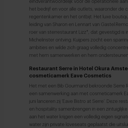
eindverantwoordelijk voor de operationele aan
het bedrijf en voor alle outlets, waaronder de 
regentenkamer en het ontbijt. Het luxe boutiqu
leiding van Sharon en Lennart van Gastel.Remco 
roer van sterrestaurant Lizz*, dat gevestigd is
Michelinster ontving. Kuijpers zocht een sparr
ambities en wilde zich graag volledig concentr
met hem samenwerken en hem ondersteunen 
Restaurant Serre in Hotel Okura Ams
cosmeticamerk Eave Cosmetics
Het met een Bib Gourmand bekroonde Serre R
een samenwerking aan met cosmeticamerk Eav
juni lanceren zij ‘Eave Bistro at Serre’. Deze r
en hospitality samenbrengen in een zintuiglijke 
aan het water krijgen een volledig eigen sign
water zijn private loveseats geplaatst die uitsl