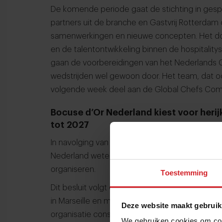
De komende periode gaat de stichting in gesp
partners uit de branche en Gastvrij Rotterdam 
samenwerkingen en nieuwe concepten. Het doe
en de talentontwikkeling binnen de hospitality
gaan de voorbereidingen van het Nederlands Cu
wedstrijden wel gewoon door. Het team, dat oo
volgende week deel aan de Global Chefs Comp
Bocuse d’Or Nederland kiest voor herijk
tot 2027
In navolging van het bericht van de Stichting 
Nederland weten dat de organisatie heeft besl
organiseren.
Toestemming
Dit besluit volgt op een uitgebreide evaluatie v
in Marseille en maakt deel uit van een bredere
Deze website maakt gebruik
organisatie constateert dat de complexiteit van
We gebruiken cookies om cont