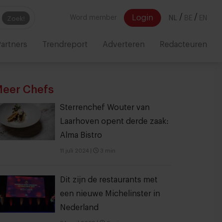
/
/
Login
Word member
NL
BE
EN
Zoek!
artners
Trendreport
Adverteren
Redacteuren
eer Chefs
Sterrenchef Wouter van
Laarhoven opent derde zaak:
Alma Bistro
11 juli 2024
|
3 min
Dit zijn de restaurants met
een nieuwe Michelinster in
Nederland