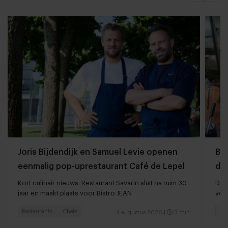
Joris Bijdendijk en Samuel Levie openen
Ba
eenmalig pop-uprestaurant Café de Lepel
da
Kort culinair nieuws: Restaurant Savarin sluit na ruim 30
De T
jaar en maakt plaats voor Bistro JEAN
vol
Restaurants
Chefs
Ga
4 augustus 2026
|
3 min