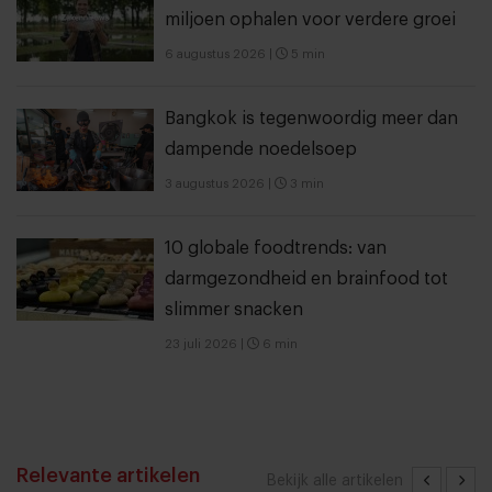
miljoen ophalen voor verdere groei
6 augustus 2026
|
5 min
Bangkok is tegenwoordig meer dan
dampende noedelsoep
3 augustus 2026
|
3 min
10 globale foodtrends: van
darmgezondheid en brainfood tot
slimmer snacken
23 juli 2026
|
6 min
Relevante artikelen
Bekijk alle artikelen