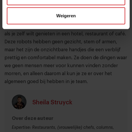
roepen een gevoel van respect bij me op. Het gevoel
dat je hebt als je een harde werker bezig ziet met een
Weigeren
klus waarvan je weet dat veel mensen zich er te goed
voor voelen. Maar ook dat het een klus is die cruciaal is,
als je zelf wilt genieten in een hotel, restaurant of café.
Deze robots hebben geen gezicht, stem of armen,
maar het zijn de onzichtbare handjes die een verblijf
prettig en comfortabel maken. Ze doen de dingen waar
we geen mensen meer voor kunnen vinden zonder
morren, en alleen daarom al kun je ze er over het
algemeen goed bij hebben in je team.
Sheila Struyck
Over deze auteur
Expertise: Restaurants, (vrouwelijke) chefs, columns,