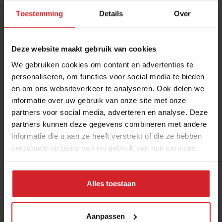
Ook bij Cala had ik mijn twijfels. Het voelde erg nep en
Toestemming
Details
Over
onpersoonlijk, als een verloederd wegrestaurant waar
de menselijkheid verdwenen is. Ik wist het zeker, de
Deze website maakt gebruik van cookies
robottrend is ten dode opgeschreven. En inderdaad,
We gebruiken cookies om content en advertenties te
het sloeg niet aan. Cala heeft momenteel drie locaties
personaliseren, om functies voor social media te bieden
in Parijs waar het niet echt storm loopt. Pazzi heeft na
en om ons websiteverkeer te analyseren. Ook delen we
tien jaar ploeteren de deuren moeten sluiten. Volgens
informatie over uw gebruik van onze site met onze
hun persbericht deels omdat ‘het publiek een
partners voor social media, adverteren en analyse. Deze
algemeen wantrouwen heeft tegen robots’.
partners kunnen deze gegevens combineren met andere
informatie die u aan ze heeft verstrekt of die ze hebben
Robo-collegialiteit
verzameld op basis van uw gebruik van hun services.
Dat gold dus ook voor mij. Maar waarom voel ik nu dan
toch een vreemd gevoel van collegialiteit voor de
Alles toestaan
stofzuig- en debrasrobots? Na lang piekeren denk ik
dat de succesfactor is dat je de apparaten af en toe op
weg ‘moet’ helpen om hun werk te doen. Deze robots
Aanpassen