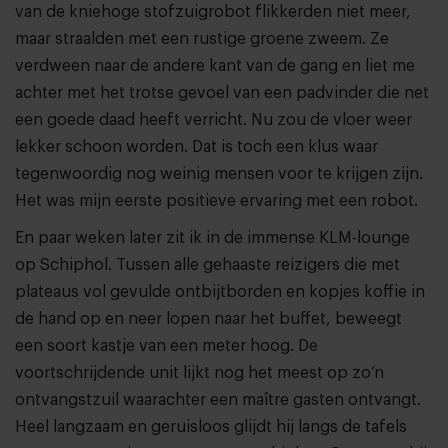
van de kniehoge stofzuigrobot flikkerden niet meer,
maar straalden met een rustige groene zweem. Ze
verdween naar de andere kant van de gang en liet me
achter met het trotse gevoel van een padvinder die net
een goede daad heeft verricht. Nu zou de vloer weer
lekker schoon worden. Dat is toch een klus waar
tegenwoordig nog weinig mensen voor te krijgen zijn.
Het was mijn eerste positieve ervaring met een robot.
En paar weken later zit ik in de immense KLM-lounge
op Schiphol. Tussen alle gehaaste reizigers die met
plateaus vol gevulde ontbijtborden en kopjes koffie in
de hand op en neer lopen naar het buffet, beweegt
een soort kastje van een meter hoog. De
voortschrijdende unit lijkt nog het meest op zo’n
ontvangstzuil waarachter een maître gasten ontvangt.
Heel langzaam en geruisloos glijdt hij langs de tafels