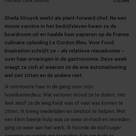
Foto door: Oene Sierksma
COLUMN
Sheila Struyck werkt als plant-forward chef. Na een
mooie carrière in het bedrijfsleven kwam ze de
boardroom uit en haalde haar papieren op de Franse
culinaire opleiding Le Cordon Bleu. Voor Food
Inspiration schrijft ze – als relatieve nieuwkomer –
over haar ervaringen in de gastronomie. Deze week
vraagt ze zich af waarom ze de ene automatisering
wel ziet zitten en de andere niet.
Ik ontmoette haar in de gang voor mijn
hotelkamerdeur. Wat verloren stond ze te dralen. Het
leek alsof ze de weg kwijt was of vast was komen te
zitten. Ik kreeg medelijden en besloot te helpen. Met
een klein beetje hulp was ze weer
on track
en tevreden
ging ze weer aan het werk. Ik hoorde de stofzuiger
aangaan en voelde me tevreden. Fijn om hulp te