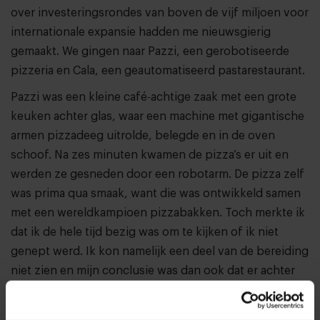
over investeringsrondes van boven de vijf miljoen voor
internationale expansie hadden me nieuwsgierig
gemaakt. We gingen naar Pazzi, een gerobotiseerde
pizzeria en Cala, een geautomatiseerd pastarestaurant.
Pazzi was een kleine café-achtige zaak met een grote
keuken achter glas, waar een machine met gigantische
armen pizzadeeg uitrolde, belegde en in de oven
schoof. Na zes minuten kwamen de pizza’s er uit en
werden ze gesneden door een robotarm. De pizza zelf
was prima qua smaak, want die was ontwikkeld samen
met een wereldkampioen pizzabakken. Toch merkte ik
dat ik de hele tijd bezig was om te kijken of ik niet
genept werd. Ik kon namelijk een deel van de bereiding
niet zien en mijn conclusie was dan ook dat er achter
de machine een mens verstopt moest zitten die de
garnituur erop legde.