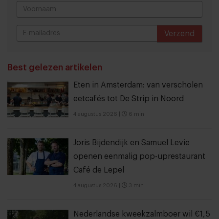
Verzend
THANKS
Best gelezen artikelen
Eten in Amsterdam: van verscholen
eetcafés tot De Strip in Noord
4 augustus 2026
|
6 min
Joris Bijdendijk en Samuel Levie
openen eenmalig pop-uprestaurant
Café de Lepel
4 augustus 2026
|
3 min
Nederlandse kweekzalmboer wil €1,5