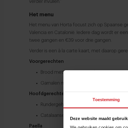
verder invullen.”
Het menu
Het menu van Horta focust zich op Spaanse ge
Valencia en Catalonië. Iedere dag wordt er ee
twee gangen en €39 voor drie gangen.
Verder is een à la carte kaart, met daarop gere
Voorgerechten
Brood met tomaat en aioli – €7,5
Garnalen met knoflook en paprikaolie – €
Hoofdgerechten
Toestemming
Rundergehaktballetjes met inktvissaus –
Catalaanse worst met aardappelcrème e
Deze website maakt gebruik
Paella
We gebruiken cookies om cont