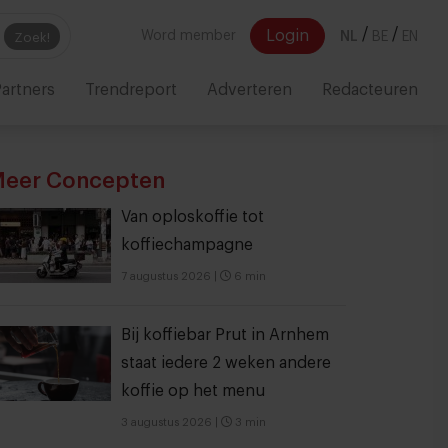
/
/
Login
Word member
NL
BE
EN
Zoek!
artners
Trendreport
Adverteren
Redacteuren
eer Concepten
Van oploskoffie tot
koffiechampagne
7 augustus 2026
|
6 min
Bij koffiebar Prut in Arnhem
staat iedere 2 weken andere
koffie op het menu
3 augustus 2026
|
3 min