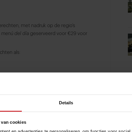
rechten, met nadruk op de regio’s
n
menú del día
geserveerd voor €29 voor
chten als:
14
Details
 €26
n witte bonen – €22
 van cookies
ent en advertenties te personaliseren, om functies voor social