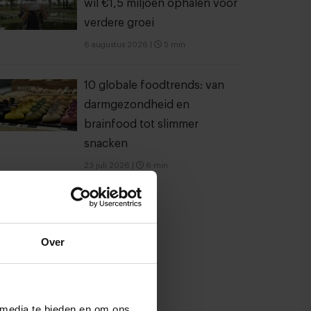
wil €1,5 miljoen ophalen voor
verdere groei
6 augustus 2026
|
5 min
10 globale foodtrends: van
darmgezondheid en
brainfood tot slimmer
snacken
23 juli 2026
|
6 min
Over
 media te bieden en om ons