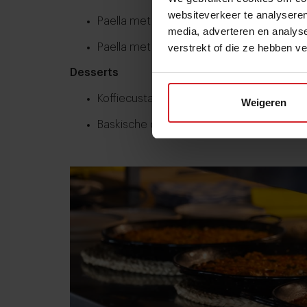
websiteverkeer te analyseren
Paella met zeevruchten, inktvis en groen
media, adverteren en analys
Paella met kip en groenten – €19,50-
verstrekt of die ze hebben v
Desserts
Koffiecustard (crème caramel) – €6
Weigeren
Baskische cheesecake – €7