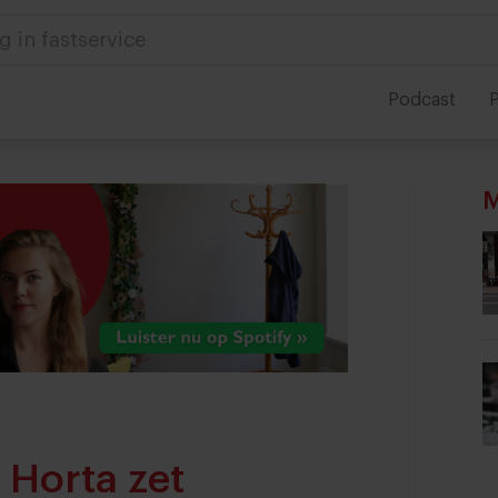
 in foodservice
Podcast
P
M
 Horta zet