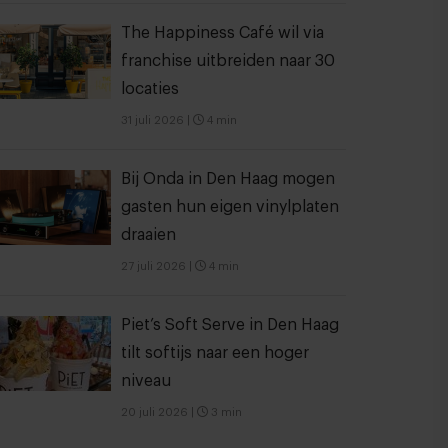
The Happiness Café wil via
franchise uitbreiden naar 30
locaties
31 juli 2026
|
4 min
Bij Onda in Den Haag mogen
gasten hun eigen vinylplaten
draaien
27 juli 2026
|
4 min
Piet’s Soft Serve in Den Haag
tilt softijs naar een hoger
niveau
20 juli 2026
|
3 min