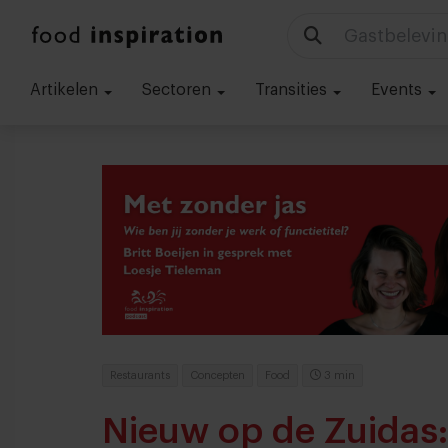
Technologie
Artikelen
Sectoren
Transities
Events
Restaurants
Concepten
Food
3 min
Nieuw op de Zuidas: