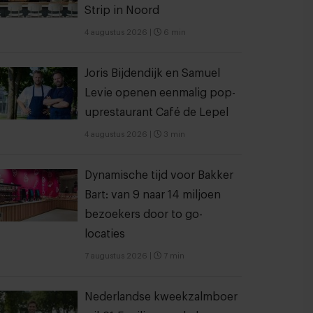
Strip in Noord
4 augustus 2026
|
6 min
Joris Bijdendijk en Samuel
Levie openen eenmalig pop-
uprestaurant Café de Lepel
4 augustus 2026
|
3 min
Dynamische tijd voor Bakker
Bart: van 9 naar 14 miljoen
bezoekers door to go-
locaties
7 augustus 2026
|
7 min
Nederlandse kweekzalmboer