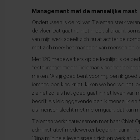
Management met de menselijke maat
Ondertussen is de rol van Tieleman sterk verande
de vloer. Dat gaat nu niet meer, al draai ik s
van mijn werk speelt zich nu af achter de com
met zich mee: het managen van mensen en pr
Met 120 medewerkers op de loonlijst is de bedr
‘restaurantje’ meer." Tieleman vindt het bela
maken. "Als jij goed bent voor mij, ben ik goed v
iemand een kind krijgt, kijken we hoe we het l
zie het zo: als het goed gaat in het leven van 
bedrijf. Als leidinggevende ben ik menselijk en 
als mensen slecht met me omgaan; dat kan me
Tieleman werkt nauw samen met haar Chief Oper
administratief medewerker begon, maar inmidde
"Bijna mijn hele leven speelt zich op werk af, d