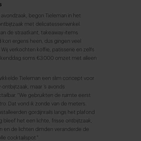
s
n avondzaak, begon Tieleman in het
ontbijtzaak met delicatessenwinkel.
aan de straatkant, takeaway-items
 kon ergens heen, dus gingen veel
ij verkochten koffie, patisserie en zelfs
weekenddag soms €3.000 omzet met alleen
ikkelde Tieleman een slim concept voor
y
-ontbijtzaak, maar ’s avonds
ailbar. “We gebruikten de ruimte eerst
tro. Dat vond ik zonde van de meters.
talleerden gordijnrails langs het plafond
bleef het een lichte, frisse ontbijtzaak,
en en de lichten dimden veranderde de
le cocktailspot."