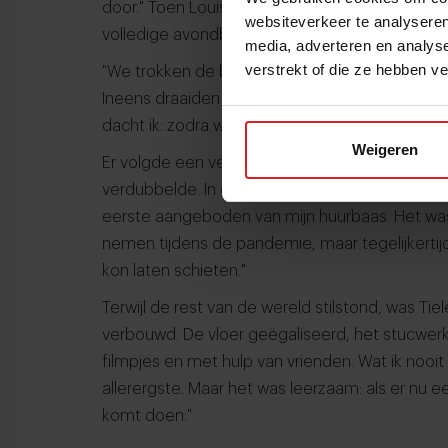
door." Toen Louise Petit Restaurant alleen ov
websiteverkeer te analyseren
volledige avondbezetting naar de lunch te hale
media, adverteren en analys
verstrekt of die ze hebben v
"We trokken de bovenruimte, die alleen gebrui
Ineens draaiden we met twee vingers in onze n
dacht ik: zodra we weer open mogen, gaan we 
Weigeren
Er volgde een verbouwing, de keuken werd ui
verdubbelde. In diezelfde periode kwam het pand
eerste aangeboden van mijn huurbaas. Het was 
nemen tijdens de pandemie, maar tegelijkertijd 
kon laten schieten."
Terwijl de rest van de wereld stilstond, was Tie
verbouwd. De vloer geëgaliseerd, het stucwer
filmpjes en met hulp van vrienden. Wat ik nooi
allerergste. Maar het was leerzaam: als er nu e
komt doen."