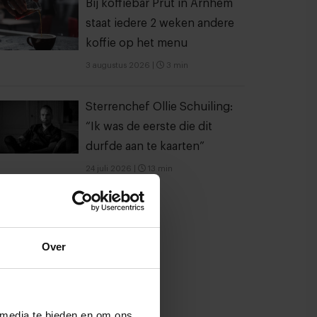
Bij koffiebar Prut in Arnhem
staat iedere 2 weken andere
koffie op het menu
3 augustus 2026
|
3 min
Sterrenchef Ollie Schuiling:
“Ik was de eerste die dit
durfde aan te kaarten”
24 juli 2026
|
13 min
Over
 media te bieden en om ons