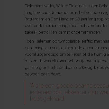
Tielemans vader, Willem Tieleman, is een beke
lang horecaondernemer en in het verleden eige
Rotterdam en Den Haag en 20 jaar lang exploi
over ondernemerschap, maar heb verder alles z
zakelijk betrokken bij mijn ondernemingen."
Toen Tieleman op twintigjarige leeftijd met ha
een lening van drie ton, keek de accountmanag
vooral uitgenodigd om te kijken of die twintigj
maken. "Ik was blijkbaar behoorlijk overtuigend
gaf me groen licht en daarmee kreeg ik ook we
gewoon gaan doen."
"Als je een goede bearnaisesaus
iedereen dat lekkerder dan wan
hebt geknald."