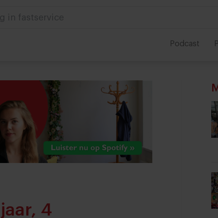
g in fastservice
Podcast
P
M
jaar, 4