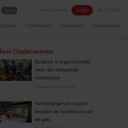
/
/
Login
Word member
NL
BE
EN
Zoek!
artners
Trendreport
Adverteren
Redacteuren
eer Ondernemen
Bangkok is tegenwoordig
meer dan dampende
noedelsoep
3 augustus 2026
|
3 min
Aanbiedingen en prijzen
bepalen de hotelkeuze van
de gast