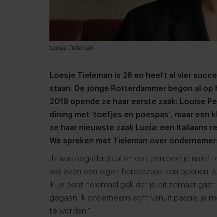
Loesje Tieleman
Loesje Tieleman is 28 en heeft al vier suc
staan. De jonge Rotterdammer begon al op 
2018 opende ze haar eerste zaak: Louise Pe
dining met ‘toefjes en poespas’, maar een k
ze haar nieuwste zaak Lucia: een Italiaans 
We spreken met Tieleman over ondernemer
"Ik was nogal brutaal en ook een beetje naïef t
wel even een eigen horecazaak kon openen. Als 
ik: je bent helemaal gek dat je dit zomaar gaat
gegaan. Ik onderneem echt vanuit passie; je mo
te worden."