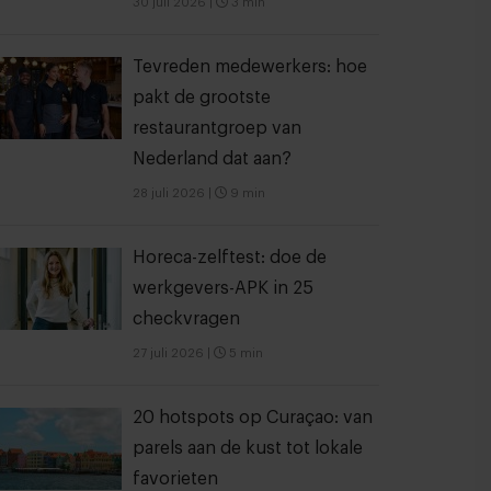
30 juli 2026
|
3 min
Tevreden medewerkers: hoe
pakt de grootste
restaurantgroep van
Nederland dat aan?
28 juli 2026
|
9 min
Horeca-zelftest: doe de
werkgevers-APK in 25
checkvragen
27 juli 2026
|
5 min
20 hotspots op Curaçao: van
parels aan de kust tot lokale
favorieten