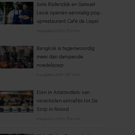
Joris Bijdendijk en Samuel
Levie openen eenmalig pop-
uprestaurant Café de Lepel
4 augustus 2026
|
3 min
Bangkok is tegenwoordig
meer dan dampende
noedelsoep
3 augustus 2026
|
3 min
Eten in Amsterdam: van
verscholen eetcafés tot De
Strip in Noord
4 augustus 2026
|
6 min