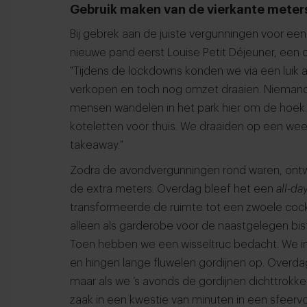
Gebruik maken van de vierkante meter
Bij gebrek aan de juiste vergunningen voor ee
nieuwe pand eerst Louise Petit Déjeuner, een 
"Tijdens de lockdowns konden we via een luik 
verkopen en toch nog omzet draaien. Niemand
mensen wandelen in het park hier om de hoek. W
koteletten voor thuis. We draaiden op een 
takeaway."
Zodra de avondvergunningen rond waren, ontw
de extra meters. Overdag bleef het een
all-da
transformeerde de ruimte tot een zwoele cockt
alleen als garderobe voor de naastgelegen bis
Toen hebben we een wisseltruc bedacht. We ins
en hingen lange fluwelen gordijnen op. Overdag 
maar als we ’s avonds de gordijnen dichttrokk
zaak in een kwestie van minuten in een sfeervol