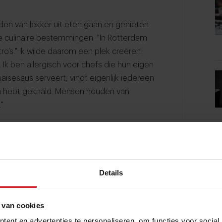
den van lekker uit eten gaan en genieten
ete culinaire bestemmingen. “In Rotterdam
ro’s." Ik wilde daarom een plek creëren
 Ik ben allergisch voor chefs die hun eigen
isesaus serveert, vindt eigenlijk iedereen
in hebt geknald. Mensen houden van
"
gkijken op de pandemie, was het voor
ad om te reflecteren en te groeien. "We
aurant het ging goed en we draaiden zo’n
Details
wns stond opeens alles stil. Die periode
 veel tijd om na te denken. Dat was ook
 van cookies
taan. Maar op een gegeven moment wilde ik
ent en advertenties te personaliseren, om functies voor social