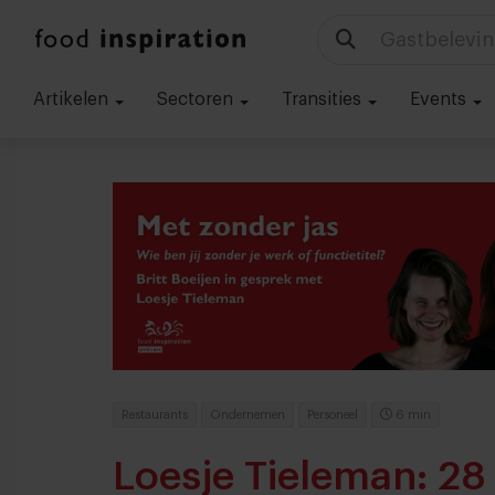
Gastbelevin
Artikelen
Sectoren
Transities
Events
Restaurants
Ondernemen
Personeel
6 min
Loesje Tieleman: 28 