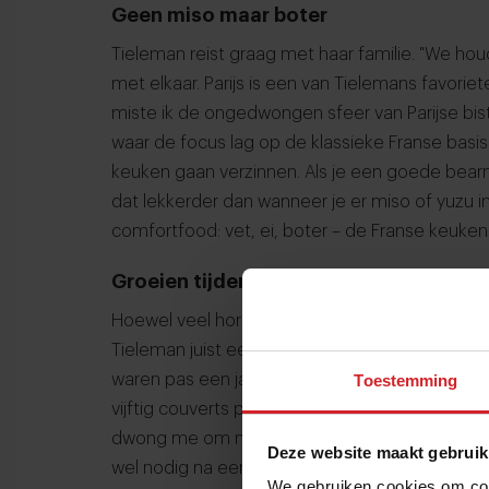
Geen miso maar boter
Tieleman reist graag met haar familie. "We hou
met elkaar. Parijs is een van Tielemans favori
miste ik de ongedwongen sfeer van Parijse bist
waar de focus lag op de klassieke Franse basis.
keuken gaan verzinnen. Als je een goede bearna
dat lekkerder dan wanneer je er miso of yuzu 
comfortfood: vet, ei, boter – de Franse keuken.
Groeien tijdens een pandemie
Hoewel veel horecaondernemers met pijn teru
Tieleman juist een tijd waarin ze veel ruimte h
waren pas een jaar open met Louise Petit Rest
Toestemming
vijftig couverts per avond. Maar door de lockdo
dwong me om nog creatiever te worden. Ik had
Deze website maakt gebruik
wel nodig na een jaar lang iedere dag ‘aan’ s
We gebruiken cookies om cont