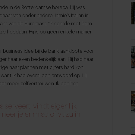
nde in de Rotterdamse horeca. Hij was
naar van onder andere Jamie’s Italian in
tant van de Euromast. "Ik sparde met hem
elf gedaan. Hij is op geen enkele manier
ar business idee bij de bank aanklopte voor
er haar even bedenkelijk aan. Hij had haar
arige haar plannen met cijfers hard kon
, want ik had overal een antwoord op. Hij
er meer zelfvertrouwen. Ik ben het
 serveert, vindt eigenlijk
neer je er miso of yuzu in