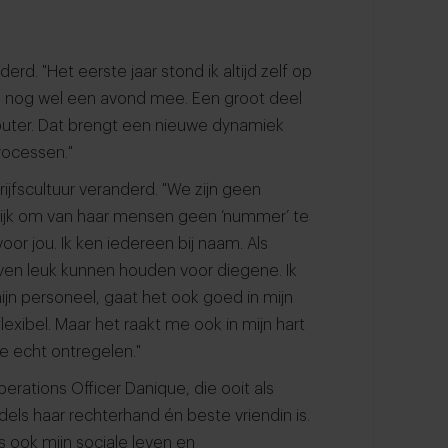
rd. "Het eerste jaar stond ik altijd zelf op
oms nog wel een avond mee. Een groot deel
puter. Dat brengt een nieuwe dynamiek
ocessen."
ijfscultuur veranderd. "We zijn geen
ngrijk om van haar mensen geen ‘nummer’ te
oor jou. Ik ken iedereen bij naam. Als
even leuk kunnen houden voor diegene. Ik
mijn personeel, gaat het ook goed in mijn
flexibel. Maar het raakt me ook in mijn hart
 echt ontregelen."
ations Officer Danique, die ooit als
ls haar rechterhand én beste vriendin is.
us ook mijn sociale leven en