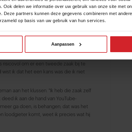
erdag open mocht, besloot Tieleman de
. Ook delen we informatie over uw gebruik van onze site met on
n.
e. Deze partners kunnen deze gegevens combineren met andere i
erzameld op basis van uw gebruik van hun services.
kt werd voor evenementen, bij de zaak.
eus 120 couverts tijdens de lunch. Toen
dat ook in de avond doen."
Aanpassen
tgebreid en het personeelsbestand
 van de buren vrij. "Ik kreeg het als
risicovol om er een tweede zaak bij te
wist ik dat het een kans was die ik niet
leman aan het klussen. "Ik heb die zaak zelf
k deed ik aan de hand van YouTube-
t meer ga doen, is behangen; dat was het
en loodgieter komt, weet ik precies wat hij