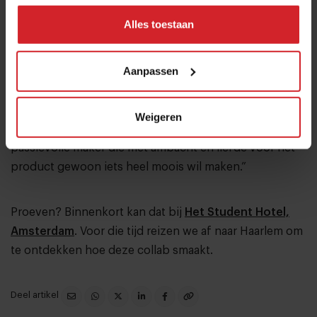
krijgt.” Bij de vraag of er een vriendschap bestaat
Alles toestaan
tussen bier en koffie moet Robbert lachen. “Koffie kan
de dag erna zeker een goede vriend zijn – niet dat ik
Aanpassen
zoveel drink hoor.” Als het aan Bart en Robbert ligt, zijn
makers van deze twee dranken uit hetzelfde hout
gesneden. “We zijn niet toevallig alleen goede buren in
Weigeren
Haarlem, maar we zien in de ander ook onszelf: een
passievolle maker die met ambacht en liefde voor het
product gewoon iets heel moois wil maken.”
Proeven? Binnenkort kan dat bij
Het Student Hotel,
Amsterdam
. Voor die tijd reizen we af naar Haarlem om
te ontdekken hoe deze collab smaakt.
Deel artikel