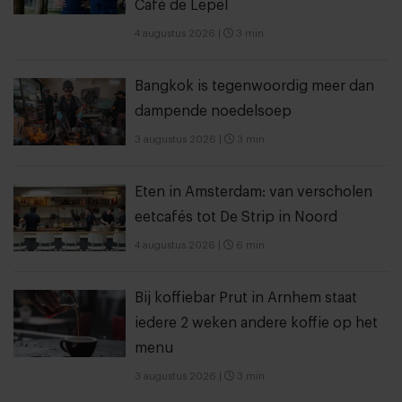
Café de Lepel
4 augustus 2026
|
3 min
Bangkok is tegenwoordig meer dan
dampende noedelsoep
3 augustus 2026
|
3 min
Eten in Amsterdam: van verscholen
eetcafés tot De Strip in Noord
4 augustus 2026
|
6 min
Bij koffiebar Prut in Arnhem staat
iedere 2 weken andere koffie op het
menu
3 augustus 2026
|
3 min