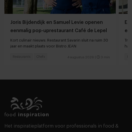
Joris Bijdendijk en Samuel Levie openen
Et
eenmalig pop-uprestaurant Café de Lepel
eet
Kort culinair nieuws: Restaurant Savarin sluit na ruim 30
Tren
jaar en maakt plaats voor Bistro JEAN
haar
Restaurants
Chefs
Res
4 augustus 2026
|
3 min
Het inspiratieplatform voor professionals in food &