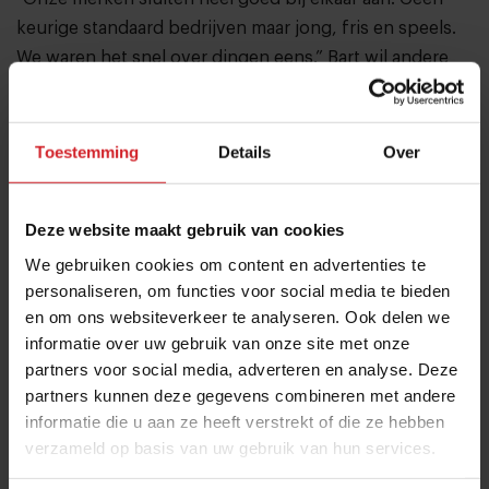
keurige standaard bedrijven maar jong, fris en speels.
We waren het snel over dingen eens.” Bart wil andere
ondernemers dan ook graag advies geven.
“Samenwerken met Robbert van Uiltje is fijn, want we
zijn twee jonge organisaties die mega snel kunnen
Toestemming
Details
Over
schakelen. Zoek je partners daarop uit.” En daar is geen
eerlijker woord over gezegd, want Uiltje en Moyee
Deze website maakt gebruik van cookies
creëerden binnen een maand het concept voor de
We gebruiken cookies om content en advertenties te
winkel en zijn nu – een paar weken later – open.
personaliseren, om functies voor social media te bieden
en om ons websiteverkeer te analyseren. Ook delen we
'Gewoon doen'
informatie over uw gebruik van onze site met onze
Robberts advies voor andere ondernemers is ‘gewoon
partners voor social media, adverteren en analyse. Deze
doen’. Binnen 48 uur nadat hij hoorde dat het pand vrij
partners kunnen deze gegevens combineren met andere
informatie die u aan ze heeft verstrekt of die ze hebben
kwam had hij al besloten. Soms moet je risico’s durven
verzameld op basis van uw gebruik van hun services.
nemen. Bart vult aan: “Duik vooral met een frisse blik
head first in nieuwe projecten waar je energie van