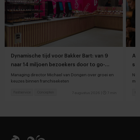
Dynamische tijd voor Bakker Bart: van 9
AI-
naar 14 miljoen bezoekers door to go-
str
locaties
Managing director Michael van Dongen over groei en
Nie
keuzes binnen franchiseketen
maar
Fastservice
Concepten
Res
7 augustus 2026
|
7 min