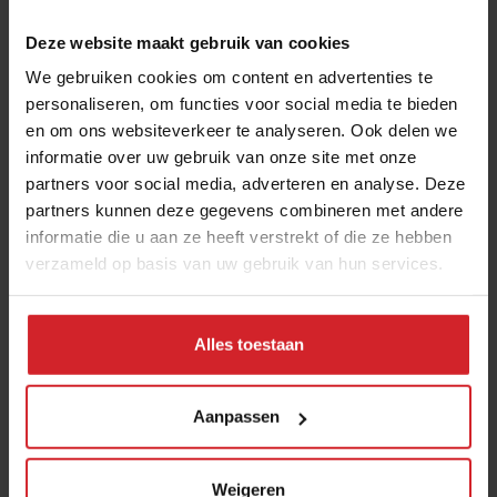
groeipotentie »
Deze website maakt gebruik van cookies
We gebruiken cookies om content en advertenties te
personaliseren, om functies voor social media te bieden
en om ons websiteverkeer te analyseren. Ook delen we
informatie over uw gebruik van onze site met onze
partners voor social media, adverteren en analyse. Deze
partners kunnen deze gegevens combineren met andere
Ubel Zuiderveld
informatie die u aan ze heeft verstrekt of die ze hebben
verzameld op basis van uw gebruik van hun services.
Over deze auteur
Expertise: Systeemgastronomie, fastservice,
bedrijfseconomische trends.
Alles toestaan
Schrijft al sinds 1991 over conceptuele en
bedrijfseconomische ontwikkelingen in
Aanpassen
systeemgastronomie, foodservice en foodretail. Hij
publiceerde onder andere de boeken
McSucces
en
Febo
een fenomeen.
Weigeren