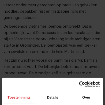
verder onder meer gerechten op basis van gebakken
noodles, gebakken rijst en rijstpapier-rolls met
gemengde salades.
De beroemde Vietnames loempia ontbreekt. Dat is
opmerkelijk, want Dams basis is een loempiakraam, die
hij als Vietnamese bootvluchteling in de tachtiger jaren
startte in Groningen. De loempiastek was een trekker
van jewelste en bekend in de hele Martinistad.
Het zijn nu echter vooral de bánh mì’s die Mr. Dam als
kernproduct voert. De letterlijke betekenis is trouwens
‘brood tarwe’. De broodjes zelf zijn gebaseerd op
Frans stokbrood, Vietnam was immers ooit een Franse
kolonie. Vestigingen zijn er in Utrecht, Hilversum en
Groningen.
Toestemming
Details
Over
Lees ook: 4 internationale foodformules met