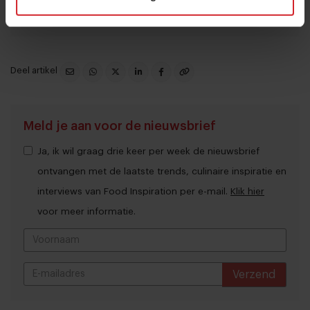
Deel artikel
Meld je aan voor de nieuwsbrief
Ja, ik wil graag drie keer per week de nieuwsbrief
ontvangen met de laatste trends, culinaire inspiratie en
interviews van Food Inspiration per e-mail.
Klik hier
voor meer informatie.
Verzend
THANKS