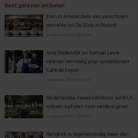
Best gelezen artikelen
Eten in Amsterdam: van verscholen
eetcafés tot De Strip in Noord
4 augustus 2026
|
6 min
Joris Bijdendijk en Samuel Levie
openen eenmalig pop-uprestaurant
Café de Lepel
4 augustus 2026
|
3 min
Nederlandse kweekzalmboer wil €1,5
miljoen ophalen voor verdere groei
6 augustus 2026
|
5 min
Bangkok is tegenwoordig meer dan