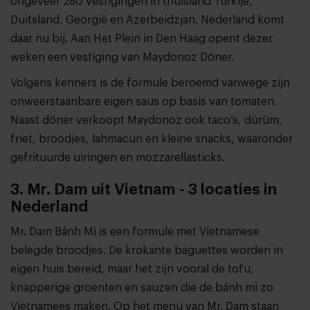
ongeveer 280 vestigingen in thuisland Turkije,
Duitsland, Georgië en Azerbeidzjan. Nederland komt
daar nu bij. Aan Het Plein in Den Haag opent dezer
weken een vestiging van Maydonoz Döner.
Volgens kenners is de formule beroemd vanwege zijn
onweerstaanbare eigen saus op basis van tomaten.
Naast döner verkoopt Maydonoz ook taco’s, dürüm,
friet, broodjes, lahmacun en kleine snacks, waaronder
gefrituurde uiringen en mozzarellasticks.
3. Mr. Dam uit Vietnam - 3 locaties in
Nederland
Mr. Dam Bánh Mì is een formule met Vietnamese
belegde broodjes. De krokante baguettes worden in
eigen huis bereid, maar het zijn vooral de tofu,
knapperige groenten en sauzen die de bánh mì zo
Vietnamees maken. Op het menu van Mr. Dam staan