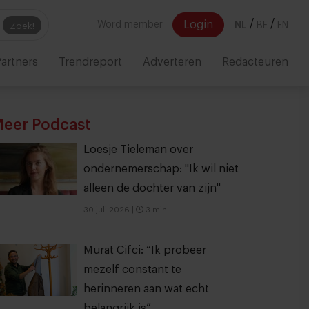
/
/
Login
Word member
NL
BE
EN
Zoek!
artners
Trendreport
Adverteren
Redacteuren
eer Podcast
Loesje Tieleman over
ondernemerschap: "Ik wil niet
alleen de dochter van zijn"
30 juli 2026
|
3 min
Murat Cifci: “Ik probeer
mezelf constant te
herinneren aan wat echt
belangrijk is”