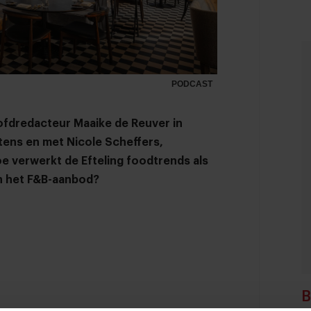
PODCAST
ofdredacteur Maaike de Reuver in
ens en met Nicole Scheffers,
oe verwerkt de Efteling foodtrends als
n het F&B-aanbod?
B