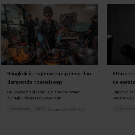
Bangkok is tegenwoordig meer dan
Sterrench
dampende noedelsoep
de eerste
kaarten”
De Thaise hoofdstad is in sneltreinvaart
Patron-cuis
culinair volwassen geworden
vertrouwen 
Gastronomie
Chefs
Gastronomie
3 augustus 2026
|
3 min