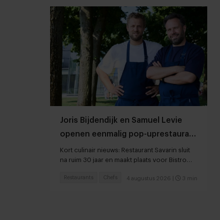
Joris Bijdendijk en Samuel Levie
openen eenmalig pop-uprestaurant
Café de Lepel
Kort culinair nieuws: Restaurant Savarin sluit
na ruim 30 jaar en maakt plaats voor Bistro
JEAN
Restaurants
Chefs
4 augustus 2026
|
3 min