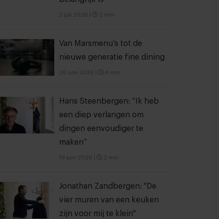
3 juli 2026
|
2 min
Van Marsmenu’s tot de
nieuwe generatie fine dining
26 juni 2026
|
4 min
Hans Steenbergen: “Ik heb
een diep verlangen om
dingen eenvoudiger te
maken”
19 juni 2026
|
2 min
Jonathan Zandbergen: "De
vier muren van een keuken
zijn voor mij te klein"