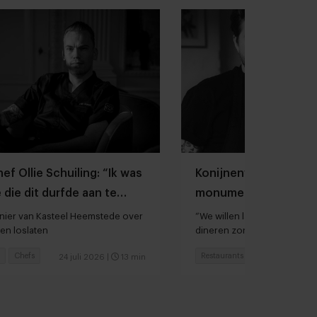
ef Ollie Schuiling: “Ik was
Konijnenvoer vernieu
 die dit durfde aan te
monumentaal pand A
inier van Kasteel Heemstede over
“We willen laten zien dat je
en loslaten
dineren zonder een 100% p
Chefs
Restaurants
Chefs
24 juli 2026
|
13 min
1