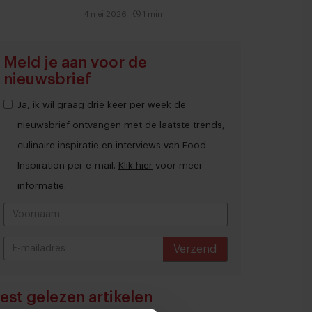
4 mei 2026
|
1 min
Meld je aan voor de
nieuwsbrief
Ja, ik wil graag drie keer per week de
nieuwsbrief ontvangen met de laatste trends,
culinaire inspiratie en interviews van Food
Inspiration per e-mail.
Klik hier
voor meer
informatie.
Verzend
THANKS
est gelezen artikelen