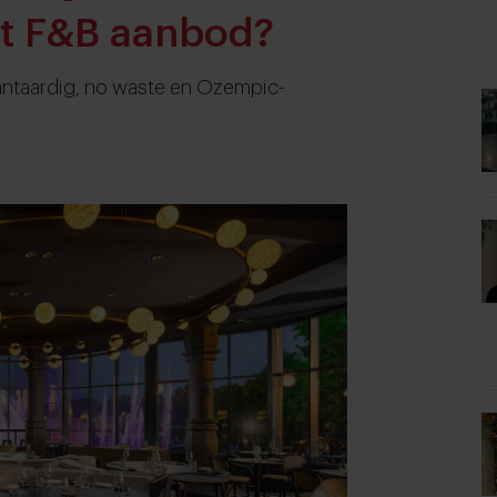
het F&B aanbod?
lantaardig, no waste en Ozempic-