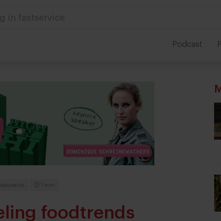
g in fastservice
Podcast
P
M
staurants
1 min
eling foodtrends