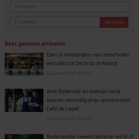
Verzend
THANKS
Best gelezen artikelen
Eten in Amsterdam: van verscholen
eetcafés tot De Strip in Noord
4 augustus 2026
|
6 min
Joris Bijdendijk en Samuel Levie
openen eenmalig pop-uprestaurant
Café de Lepel
4 augustus 2026
|
3 min
Nederlandse kweekzalmboer wil €1,5