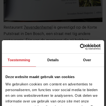
Restaurant
7evendenhemel
is gevestigd op de Korte
Putstraat in Den Bosch, een straat met tig andere
restaurants. Één van de manieren die zij hebben
gevonden om op te vallen is de menukaart
transformeren tot een volwaardig magazine. Het
magazine biedt een kijkje in de keuken van het
Toestemming
Details
Over
restaurant, laat het personeel—en vaste gasten!—aan
het woord en illustreert een aantal van de belangrijkste
Deze website maakt gebruik van cookies
(food)trends. Super interessant en gegarandeerde
We gebruiken cookies om content en advertenties te
gespreksstof. Er is ook ruimte voor adverteerders, en
personaliseren, om functies voor social media te bieden
daarmee financieel ook aantrekkelijk.
en om ons websiteverkeer te analyseren. Ook delen we
informatie over uw gebruik van onze site met onze