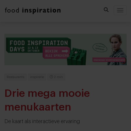
Togg
Restaurants
inspiratie
2 min
Drie mega mooie
menukaarten
De kaart als interactieve ervaring