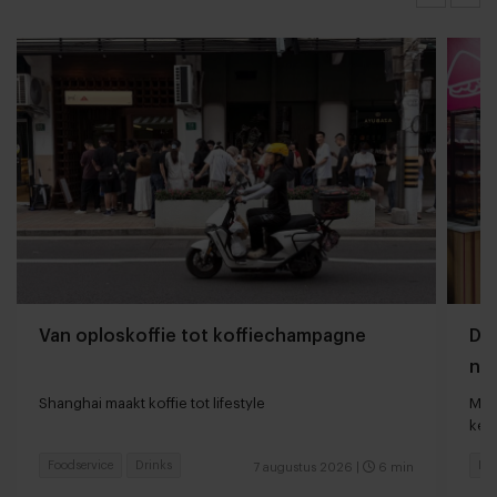
Van oploskoffie tot koffiechampagne
Dyn
naa
loc
Shanghai maakt koffie tot lifestyle
Man
keu
Foodservice
Drinks
Fas
7 augustus 2026
|
6 min