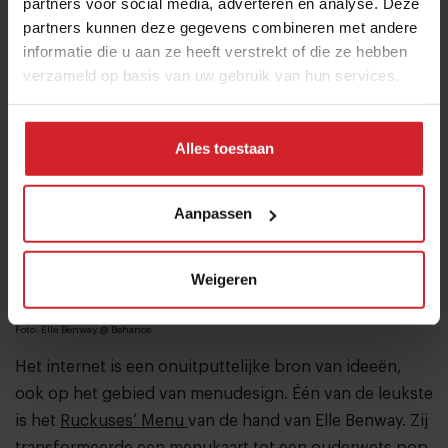
3. Interactief pop-up boek
partners voor social media, adverteren en analyse. Deze
partners kunnen deze gegevens combineren met andere
informatie die u aan ze heeft verstrekt of die ze hebben
verzameld op basis van uw gebruik van hun services.
Alles toestaan
Aanpassen
Weigeren
Foto: Elle Benway @
Behance
Het internet is een onuitputtelijke bron van ideeën,
ook op het gebied van menudesign. Één van de leukste
is het
Ruckuses’ Menu
van de hand van Elle Benway. Zij