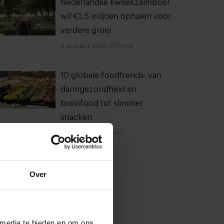
Nederlandse kweekzalmboer
wil €1,5 miljoen ophalen voor
verdere groei
6 augustus 2026
|
5 min
10 globale foodtrends: van
darmgezondheid en
brainfood tot slimmer
snacken
23 juli 2026
|
6 min
Over
 media te bieden en om ons