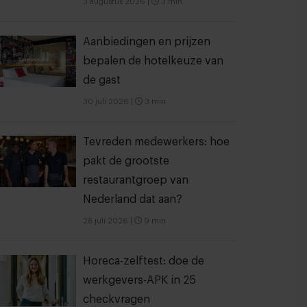
3 augustus 2026
|
3 min
Aanbiedingen en prijzen
bepalen de hotelkeuze van
de gast
30 juli 2026
|
3 min
Tevreden medewerkers: hoe
pakt de grootste
restaurantgroep van
Nederland dat aan?
28 juli 2026
|
9 min
Horeca-zelftest: doe de
werkgevers-APK in 25
checkvragen