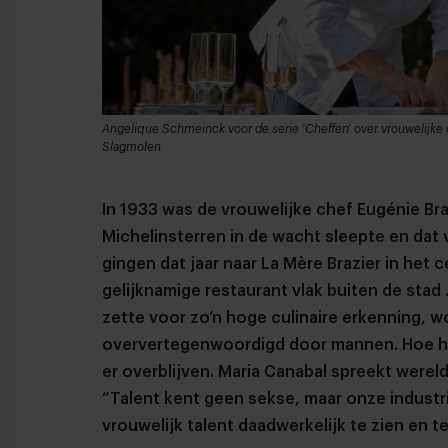
Angelique Schmeinck voor de serie 'Cheffen' over vrouwelijke 
Slagmolen
In 1933 was de vrouwelijke chef Eugénie Braz
Michelinsterren in de wacht sleepte en dat 
gingen dat jaar naar La Mère Brazier in het 
gelijknamige restaurant vlak buiten de sta
zette voor zo’n hoge culinaire erkenning,
oververtegenwoordigd door mannen. Hoe h
er overblijven. Maria Canabal spreekt werel
“Talent kent geen sekse, maar onze industrie 
vrouwelijk talent daadwerkelijk te zien en t