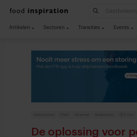
Technologie
Artikelen
Sectoren
Transities
Events
Gastronomie
Chefs
Personeel
Restaurants
8 min
De oplossing voor p