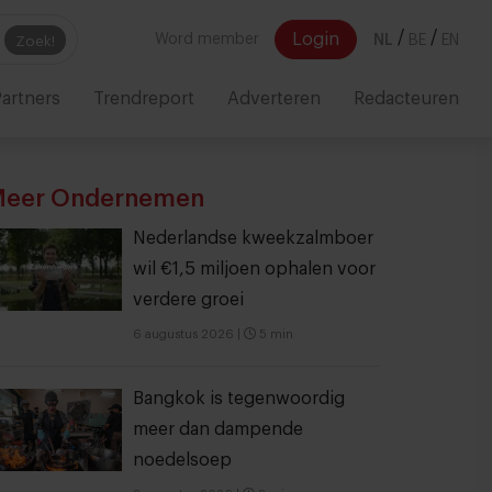
/
/
Login
Word member
NL
BE
EN
Zoek!
artners
Trendreport
Adverteren
Redacteuren
eer Ondernemen
Nederlandse kweekzalmboer
wil €1,5 miljoen ophalen voor
verdere groei
6 augustus 2026
|
5 min
Bangkok is tegenwoordig
meer dan dampende
noedelsoep