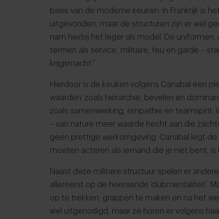
basis van de moderne keuken. In Frankrijk is h
uitgevonden, maar de structuren zijn er wel ged
nam hierbij het leger als model. De uniformen, 
termen als service, militaire, feu en garde – 
krijgsmacht.”
Hierdoor is de keuken volgens Canabal een pl
waarden’ zoals hiërarchie, bevelen en dominan
zoals samenwerking, empathie en teamspirit. W
– van nature meer waarde hecht aan die zacht
geen prettige werkomgeving. Canabal legt de v
moeten acteren als iemand die je niet bent, 
Naast deze militaire structuur spelen er ander
allereerst op de heersende ‘clubmentaliteit’. 
op te trekken, grappen te maken en na het w
wel uitgenodigd, maar ze horen er volgens haar 