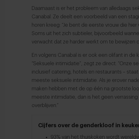
Daarnaast is er het probleem van alledaags seks
Canabal. Ze deelt een voorbeeld van een stagia
horen kreeg: “Je bent de eerste vrouw die hier w
Soms uit het zich subtieler, bijvoorbeeld wann
verwacht dat ze harder werkt om te bewijzen da
En volgens Canabal is er ook een olifant in de 
“Seksuele intimidatie”, zegt ze direct. “Onze se
inclusief catering, hotels en restaurants – sta
meeste seksuele intimidatie. Als je erover nad
maken hebben met de op één na grootste loon
meeste intimidatie, dan is het geen verrassing
overblijven.”
Cijfers over de genderkloof in keuke
93% van het thuiskoken wordt wereldw