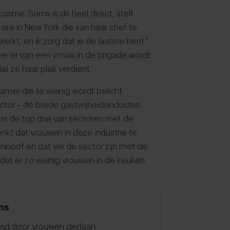
isme. Soms is dit heel direct, stelt
ire in New York die van haar chef te
erkt, en ik zorg dat je de laatste bent.”
eer er van een vrouw in de brigade wordt
t ze haar plek verdient.
kamer die te weinig wordt belicht.
ctor – de brede gastvrijheidsindustrie,
at in de top drie van sectoren met de
enkt dat vrouwen in deze industrie te
kloof én dat we de sector zijn met de
 dat er zo weinig vrouwen in de keuken
ns
ijd door vrouwen gedaan.