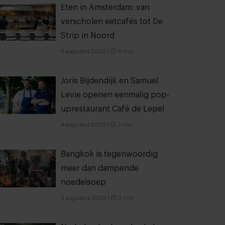
Eten in Amsterdam: van
verscholen eetcafés tot De
Strip in Noord
4 augustus 2026
|
6 min
Joris Bijdendijk en Samuel
Levie openen eenmalig pop-
uprestaurant Café de Lepel
4 augustus 2026
|
3 min
Bangkok is tegenwoordig
meer dan dampende
noedelsoep
3 augustus 2026
|
3 min