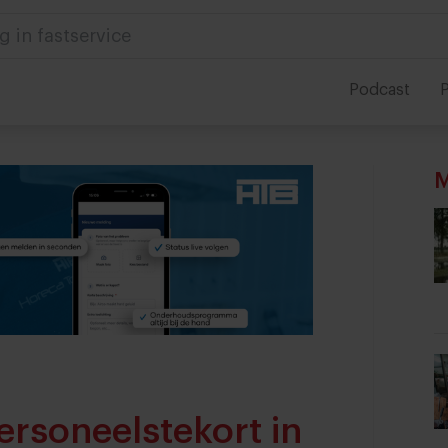
 in foodservice
Podcast
P
M
ersoneelstekort in