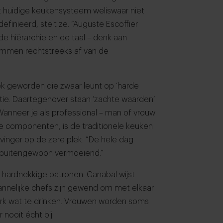
et huidige keukensysteem weliswaar niet
efinieerd, stelt ze. “Auguste Escoffier
de hiërarchie en de taal – denk aan
stammen rechtstreeks af van de
ek geworden die zwaar leunt op ‘harde
tie. Daartegenover staan ‘zachte waarden’
anneer je als professional – man of vrouw
e componenten, is de traditionele keuken
inger op de zere plek: “De hele dag
is buitengewoon vermoeiend.”
e hardnekkige patronen. Canabal wijst
Mannelijke chefs zijn gewend om met elkaar
erk wat te drinken. Vrouwen worden soms
nooit écht bij.