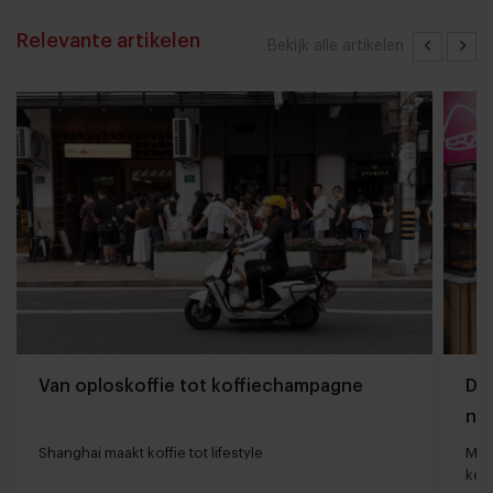
Relevante artikelen
Bekijk alle artikelen
Van oploskoffie tot koffiechampagne
Dyn
naa
loc
Shanghai maakt koffie tot lifestyle
Man
keu