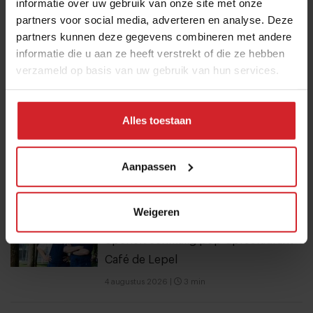
voor meer informatie.
informatie over uw gebruik van onze site met onze
partners voor social media, adverteren en analyse. Deze
partners kunnen deze gegevens combineren met andere
informatie die u aan ze heeft verstrekt of die ze hebben
Verzend
verzameld op basis van uw gebruik van hun services.
THANKS
Best gelezen artikelen
Alles toestaan
Eten in Amsterdam: van verscholen
eetcafés tot De Strip in Noord
Aanpassen
4 augustus 2026
|
6 min
Weigeren
Joris Bijdendijk en Samuel Levie
openen eenmalig pop-uprestaurant
Café de Lepel
4 augustus 2026
|
3 min