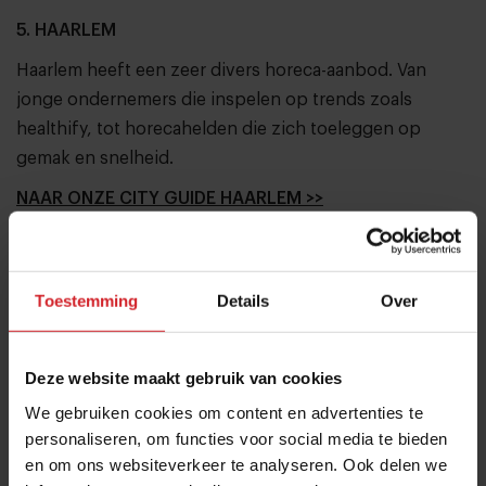
5. HAARLEM
Haarlem heeft een zeer divers horeca-aanbod. Van
jonge ondernemers die inspelen op trends zoals
healthify, tot horecahelden die zich toeleggen op
gemak en snelheid.
NAAR ONZE CITY GUIDE HAARLEM >>
Deel artikel
Toestemming
Details
Over
Meld je aan voor de nieuwsbrief
Deze website maakt gebruik van cookies
Ja, ik wil graag drie keer per week de nieuwsbrief
We gebruiken cookies om content en advertenties te
ontvangen met de laatste trends, culinaire inspiratie en
personaliseren, om functies voor social media te bieden
interviews van Food Inspiration per e-mail.
Klik hier
en om ons websiteverkeer te analyseren. Ook delen we