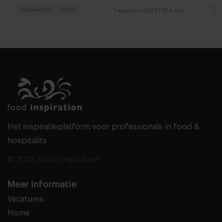
Foodservice
Drinks
Fas
7 augustus 2026
|
6 min
Het inspiratieplatform voor professionals in food &
hospitality
© 2026 Food Inspiration
Meer informatie
Vacatures
Home