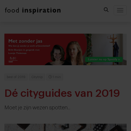
Togg
best of 2019
Citytrip
1 min
Dé cityguides van 2019
Moet je zijn wezen spotten...