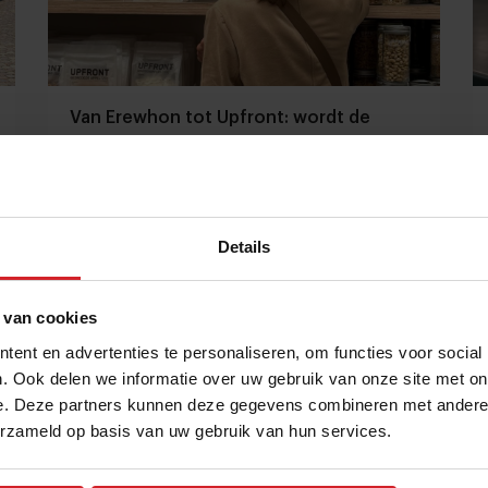
Van Erewhon tot Upfront: wordt de
supermarkt het nieuwe modehuis?
Waarom foodretail steeds meer draait om beleving,
branding en prestige
Details
Foodretail
Food
26 juni 2026
|
4 min
Sponsored Story
 van cookies
ent en advertenties te personaliseren, om functies voor social
. Ook delen we informatie over uw gebruik van onze site met on
e. Deze partners kunnen deze gegevens combineren met andere i
erzameld op basis van uw gebruik van hun services.