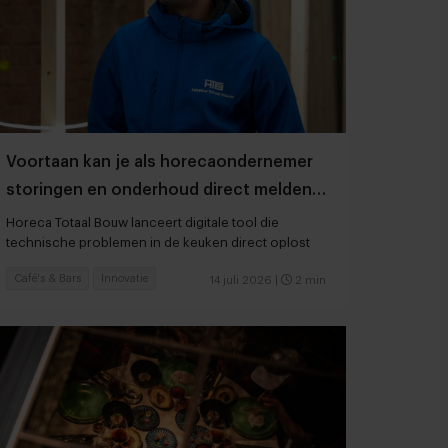
Voortaan kan je als horecaondernemer
storingen en onderhoud direct melden
in een app
Horeca Totaal Bouw lanceert digitale tool die
technische problemen in de keuken direct oplost
Café's & Bars
Innovatie
14 juli 2026
|
2 min