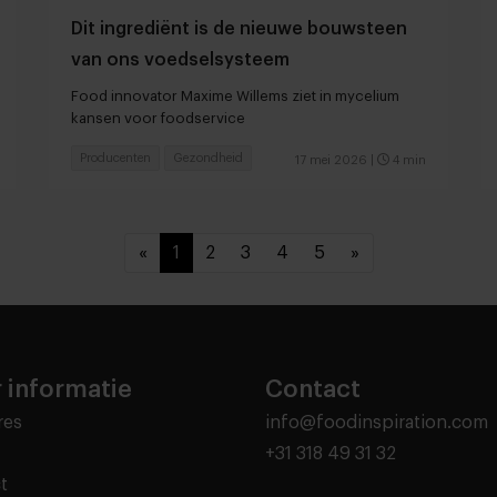
Dit ingrediënt is de nieuwe bouwsteen
van ons voedselsysteem
Food innovator Maxime Willems ziet in mycelium
kansen voor foodservice
Producenten
Gezondheid
17 mei 2026
|
4 min
«
1
2
3
4
5
»
 informatie
Contact
res
info@foodinspiration.com
+31 318 49 31 32
t