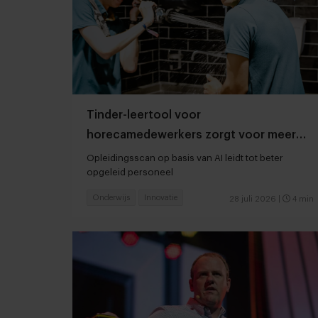
Tinder-leertool voor
horecamedewerkers zorgt voor meer
motivatie op de werkvloer
Opleidingsscan op basis van AI leidt tot beter
opgeleid personeel
Onderwijs
Innovatie
28 juli 2026
|
4 min