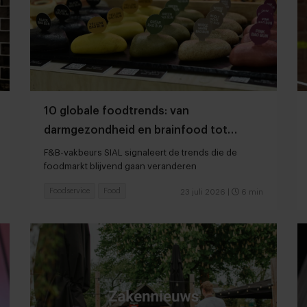
10 globale foodtrends: van
darmgezondheid en brainfood tot
slimmer snacken
F&B-vakbeurs SIAL signaleert de trends die de
foodmarkt blijvend gaan veranderen
Foodservice
Food
23 juli 2026
|
6 min