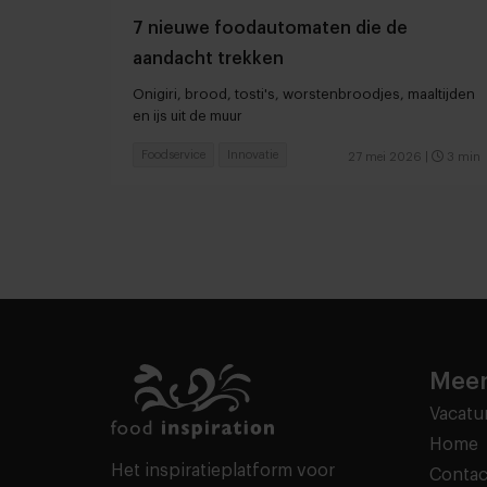
7 nieuwe foodautomaten die de
aandacht trekken
Onigiri, brood, tosti's, worstenbroodjes, maaltijden
en ijs uit de muur
Foodservice
Innovatie
27 mei 2026
|
3 min
Meer
Vacatu
Home
Het inspiratieplatform voor
Contac