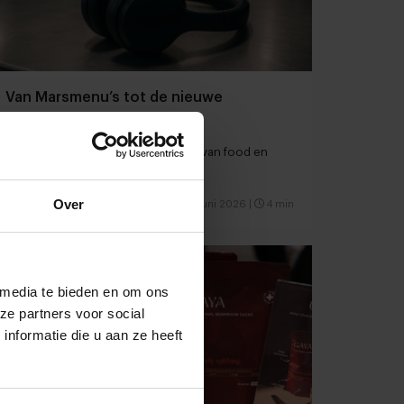
Van Marsmenu’s tot de nieuwe
generatie fine dining
Vier podcasts over de verbeelding van food en
hospitality
Over
Restaurants
Innovatie
26 juni 2026
|
4 min
 media te bieden en om ons
ze partners voor social
nformatie die u aan ze heeft