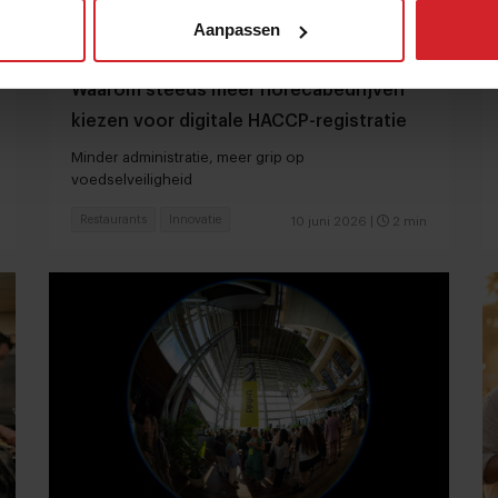
Aanpassen
Waarom steeds meer horecabedrijven
kiezen voor digitale HACCP-registratie
Minder administratie, meer grip op
voedselveiligheid
Restaurants
Innovatie
10 juni 2026
|
2 min