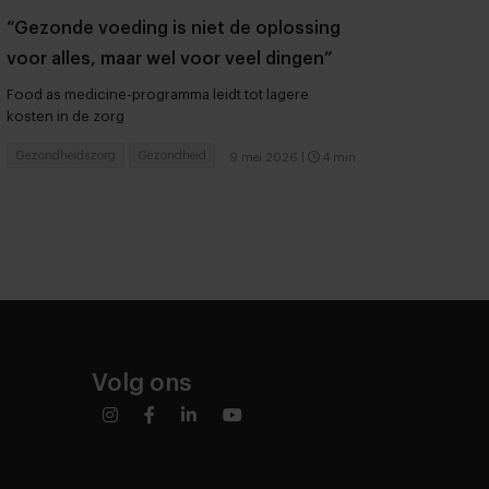
“Gezonde voeding is niet de oplossing
voor alles, maar wel voor veel dingen”
Food as medicine-programma leidt tot lagere
kosten in de zorg
Gezondheidszorg
Gezondheid
9 mei 2026
|
4 min
Volg ons