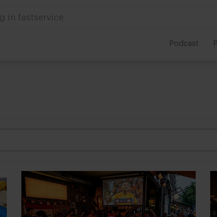
g in fastservice
Podcast
P