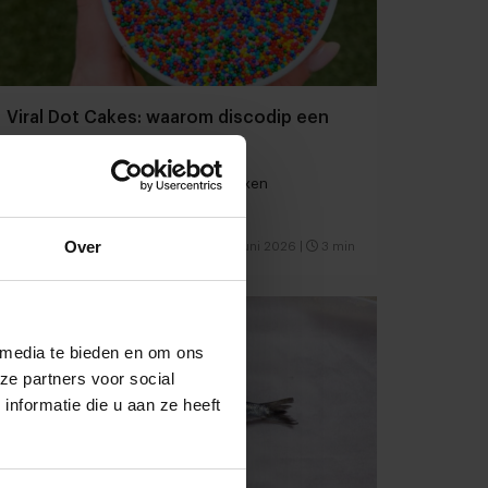
Viral Dot Cakes: waarom discodip een
comeback maakt
Van fibermaxxen naar nostalgiamaxxen
Over
Foodservice
Food
12 juni 2026
|
3 min
 media te bieden en om ons
ze partners voor social
nformatie die u aan ze heeft