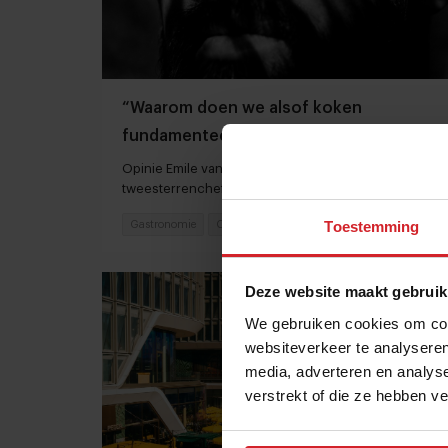
“Waarom doen we alsof koken
fundamenteel anders is dan andere
ambachten?”
Opinie Emile van der Staak: botanische
tweesterrenchef De Nieuwe Winkel
Toestemming
Gastronomie
Chefs
15 juni 2026
|
2 min
Deze website maakt gebruik
We gebruiken cookies om cont
websiteverkeer te analyseren
media, adverteren en analys
verstrekt of die ze hebben v