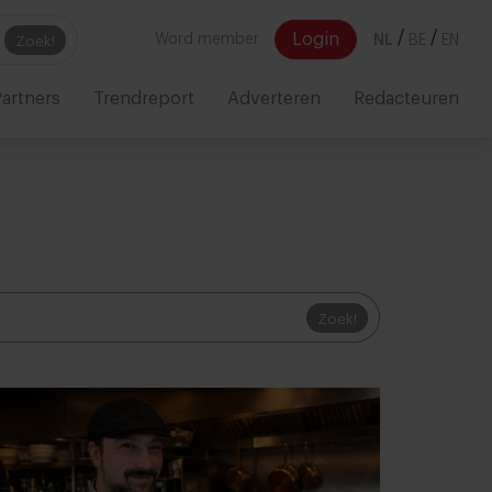
/
/
Login
Word member
NL
BE
EN
Zoek!
artners
Trendreport
Adverteren
Redacteuren
Zoek!