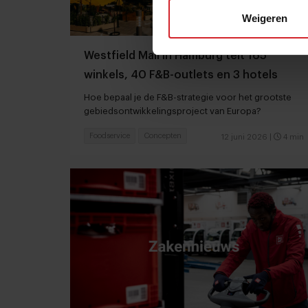
Weigeren
Westfield Mall in Hamburg telt 165
winkels, 40 F&B-outlets en 3 hotels
Hoe bepaal je de F&B-strategie voor het grootste
gebiedsontwikkelingsproject van Europa?
Foodservice
Concepten
12 juni 2026
|
4 min