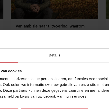
Van ambitie naar uitvoering: waarom
duurzaamheid vastloopt in organisaties
Wouter Staal: "Het echte werk begint pas als de
roadmap af is"
Details
Foodservice
Duurzaamheid
12 juni 2026
|
6 min
 van cookies
ent en advertenties te personaliseren, om functies voor social
. Ook delen we informatie over uw gebruik van onze site met on
e. Deze partners kunnen deze gegevens combineren met andere i
erzameld op basis van uw gebruik van hun services.