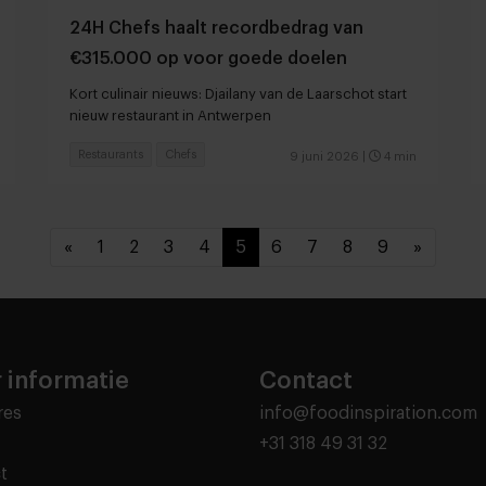
24H Chefs haalt recordbedrag van
€315.000 op voor goede doelen
Kort culinair nieuws: Djailany van de Laarschot start
nieuw restaurant in Antwerpen
Restaurants
Chefs
9 juni 2026
|
4 min
«
1
2
3
4
5
6
7
8
9
»
 informatie
Contact
res
info@foodinspiration.com
+31 318 49 31 32
t