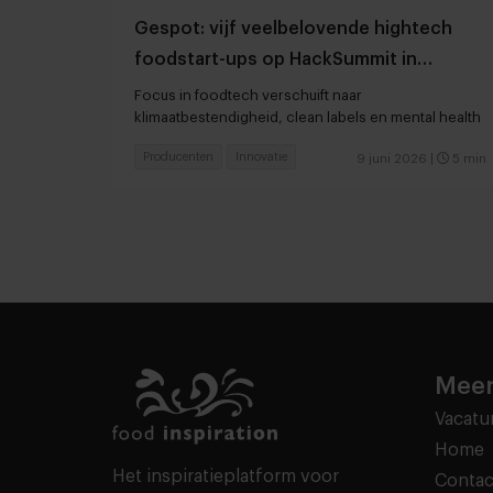
Gespot: vijf veelbelovende hightech
foodstart-ups op HackSummit in
Zwitserland
Focus in foodtech verschuift naar
klimaatbestendigheid, clean labels en mental health
Producenten
Innovatie
9 juni 2026
|
5 min
Meer
Vacatu
Home
Het inspiratieplatform voor
Contac