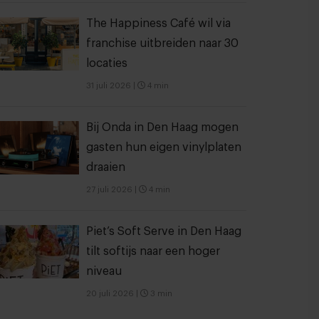
The Happiness Café wil via
franchise uitbreiden naar 30
locaties
31 juli 2026
|
4 min
Bij Onda in Den Haag mogen
gasten hun eigen vinylplaten
draaien
27 juli 2026
|
4 min
Piet’s Soft Serve in Den Haag
tilt softijs naar een hoger
niveau
20 juli 2026
|
3 min