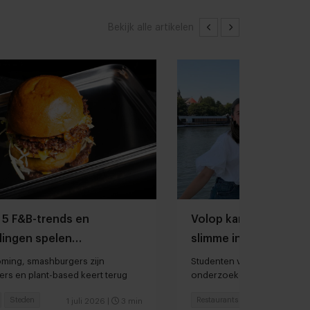
Bekijk alle artikelen
 5 F&B-trends en
Volop kansen voor res
lingen spelen
slimme inzet artificial
ules in?
oming, smashburgers zijn
Studenten van Hotelschool 
rs en plant-based keert terug
onderzoeken toepassingen 
binnen restaurants
Steden
Restaurants
Innovatie
1 juli 2026
|
3 min
30