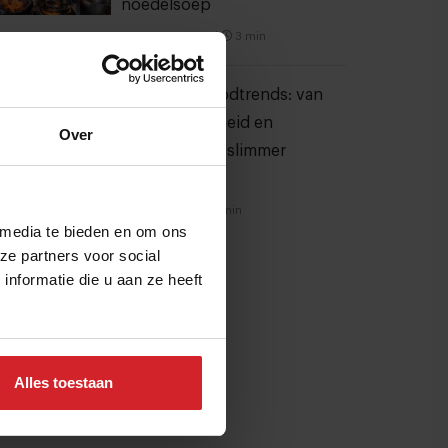
noedelsoep
3 augustus 2026
|
3 min
10 globale foodtrends: van
darmgezondheid en
Over
brainfood tot slimmer
snacken
23 juli 2026
|
6 min
 media te bieden en om ons
ze partners voor social
nformatie die u aan ze heeft
Alles toestaan