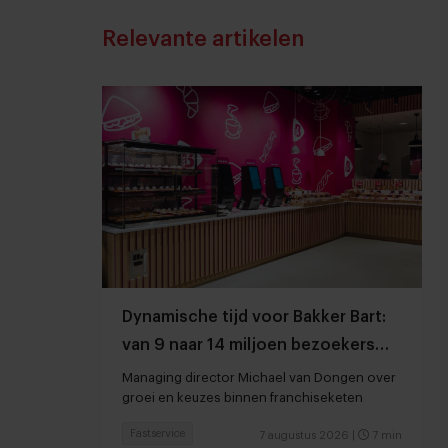
Relevante artikelen
Dynamische tijd voor Bakker Bart:
van 9 naar 14 miljoen bezoekers
door to go-locaties
Managing director Michael van Dongen over
groei en keuzes binnen franchiseketen
Fastservice
7 augustus 2026
|
7 min