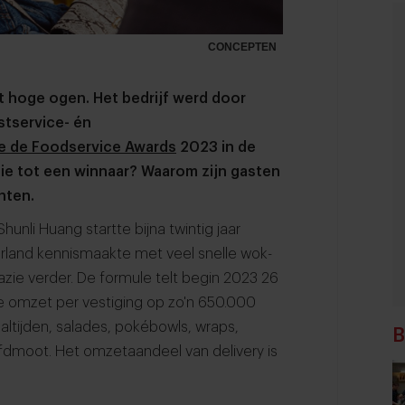
CONCEPTEN
t hoge ogen. Het bedrijf werd door
tservice- én
 de Foodservice Awards
2023 in de
ie tot een winnaar? Waarom zijn gasten
nten.
unli Huang startte bijna twintig jaar
derland kennismaakte met veel snelle wok-
zie verder. De formule telt begin 2023 26
e omzet per vestiging op zo'n 650.000
altijden, salades, pokébowls, wraps,
B
dmoot. Het omzetaandeel van delivery is