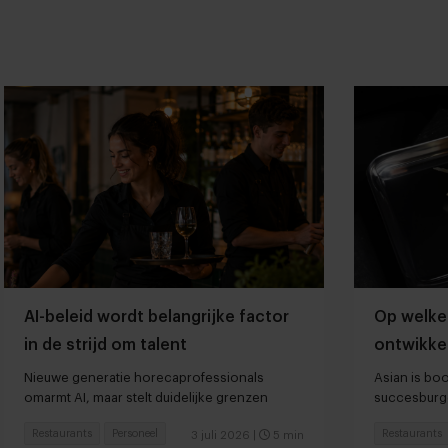
AI-beleid wordt belangrijke factor
Op welke
in de strijd om talent
ontwikke
groeiform
Nieuwe generatie horecaprofessionals
Asian is bo
omarmt AI, maar stelt duidelijke grenzen
succesburge
Restaurants
Personeel
Restaurants
3 juli 2026
|
5 min