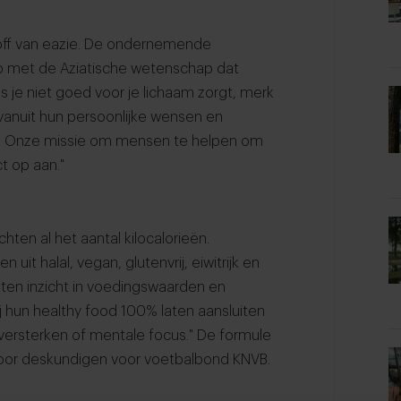
ay-off van eazie. De ondernemende
op met de Aziatische wetenschap dat
s je niet goed voor je lichaam zorgt, merk
anuit hun persoonlijke wensen en
t. Onze missie om mensen te helpen om
t op aan."
hten al het aantal kilocalorieën.
uit halal, vegan, glutenvrij, eiwitrijk en
sten inzicht in voedingswaarden en
ij hun healthy food 100% laten aansluiten
n versterken of mentale focus." De formule
 door deskundigen voor voetbalbond KNVB.