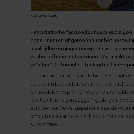
Foto door: eazie
Het Aziatische fastfoodconcept eazie gooi
consumenten uitgeroepen tot het beste fas
maaltijdbezorgingsconcept en
won daarmee
desbetreffende categorieën. Wat maakt eaz
zo'n fan? De formule uitgelegd in 7 speerpu
De franchiseformule van de broers Shengli en Sh
geleden in Leiden. Dat was in een tijd dat Ne
en noedelconcepten. Sindsdien ontwikkelde ea
locaties. Naar eigen zeggen ligt de gemiddeld
euro per jaar. Verse, gepersonaliseerde wokma
smoothies en andere drankjes vormen de hoof
substantieel.