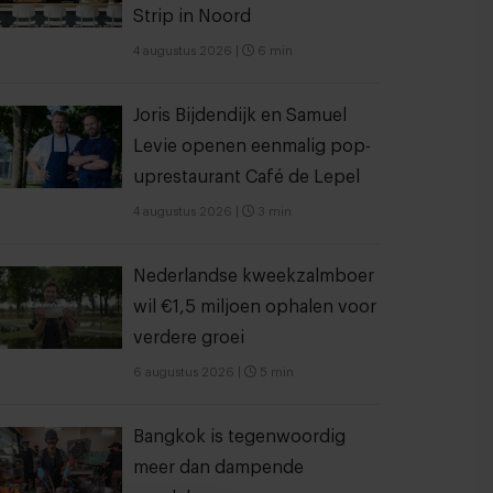
Strip in Noord
4 augustus 2026
|
6 min
Joris Bijdendijk en Samuel
Levie openen eenmalig pop-
uprestaurant Café de Lepel
4 augustus 2026
|
3 min
Nederlandse kweekzalmboer
wil €1,5 miljoen ophalen voor
verdere groei
6 augustus 2026
|
5 min
Bangkok is tegenwoordig
meer dan dampende