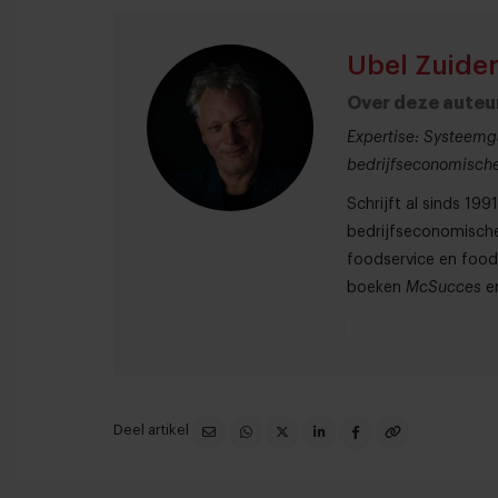
Ubel Zuide
Over deze auteu
Expertise: Systeemg
bedrijfseconomische
Schrijft al sinds 19
bedrijfseconomische
foodservice en foodr
boeken
McSucces
e
Deel artikel