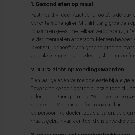
1. Gezond eten op maat
’Fast healthy food, Aziatische roots’, is de p
oprichters Shengli en Shunli Huang groeiden 
lichaam en geest met elkaar verbonden zijn. "Al
je dat mentaal en andersom. Mensen hebben v
levensstijl behoefte aan gezond eten op maa
gemakkelijk gezonder te leven, sluit hier perfec
2. 100% zicht op voedingswaarden
Tien jaar geleden vermeldde eazie bij alle gerec
Bovendien konden gasten bij eazie toen al kiezen 
caloriearm. Shengli Huang: "Wij geven onze ga
allergenen. Met ons platform eazie.nl kunnen z
op persoonlijke doelen, zoals afvallen, spiere
maakt gebruik van een tool die is ontwikkeld
3. eazie monitort smaakontwikkeling