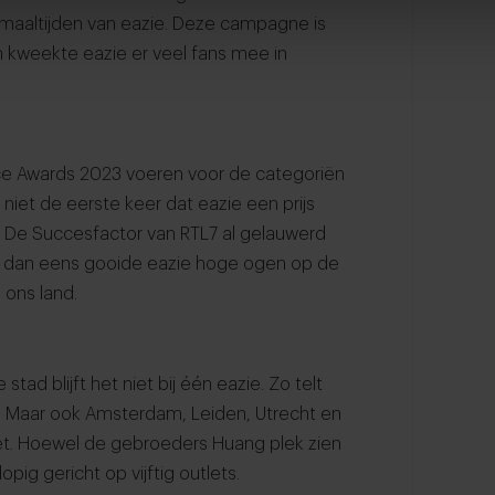
maaltijden van eazie. Deze campagne is
aan kweekte eazie er veel fans mee in
ice Awards 2023 voeren voor de categoriën
niet de eerste keer dat eazie een prijs
r De Succesfactor van RTL7 al gelauwerd
er dan eens gooide eazie hoge ogen op de
 ons land.
tad blijft het niet bij één eazie. Zo telt
er. Maar ook Amsterdam, Leiden, Utrecht en
t. Hoewel de gebroeders Huang plek zien
opig gericht op vijftig outlets.