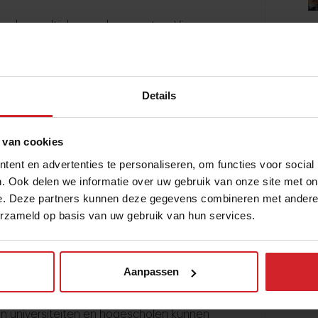
n de maaltijden van haar gasten. Via
maakontwikkeling steeds gemonitord. Het
an gasten te vertalen naar de
Details
-channelbenadering. Eat-in, afhaal en
 van cookies
erpunten. Huang: "Onze gasten eten vaak
ent en advertenties te personaliseren, om functies voor social
trategie is om healthy food voor iedereen
. Ook delen we informatie over uw gebruik van onze site met on
e. Deze partners kunnen deze gegevens combineren met andere i
. De multi-channel gedachte is een zeer
erzameld op basis van uw gebruik van hun services.
Aanpassen
ten die met een app konden bewijzen dat
o korting op hun eazie-bestelling. Een
n universiteiten en hogescholen kunnen