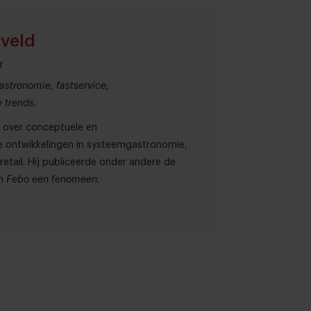
rveld
r
astronomie, fastservice,
 trends.
91 over conceptuele en
 ontwikkelingen in systeemgastronomie,
etail. Hij publiceerde onder andere de
n
Febo een fenomeen.