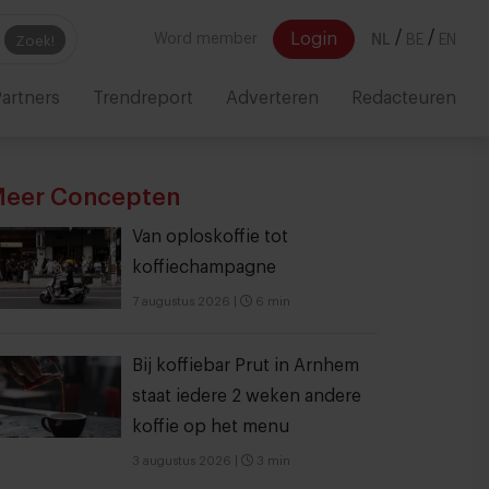
/
/
Login
Word member
NL
BE
EN
Zoek!
artners
Trendreport
Adverteren
Redacteuren
eer Concepten
Van oploskoffie tot
koffiechampagne
7 augustus 2026
|
6 min
Bij koffiebar Prut in Arnhem
staat iedere 2 weken andere
koffie op het menu
3 augustus 2026
|
3 min