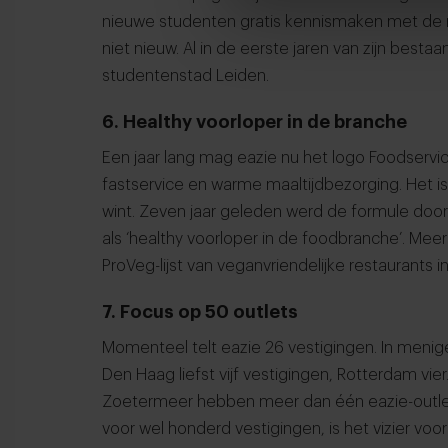
nieuwe studenten gratis kennismaken met de 
niet nieuw. Al in de eerste jaren van zijn best
studentenstad Leiden.
6. Healthy voorloper in de branche
Een jaar lang mag eazie nu het logo Foodserv
fastservice en warme maaltijdbezorging. Het is 
wint. Zeven jaar geleden werd de formule doo
als ‘healthy voorloper in de foodbranche’. Me
ProVeg-lijst van veganvriendelijke restaurants in
7. Focus op 50 outlets
Momenteel telt eazie 26 vestigingen. In menige s
Den Haag liefst vijf vestigingen, Rotterdam vi
Zoetermeer hebben meer dan één eazie-outle
voor wel honderd vestigingen, is het vizier voorl