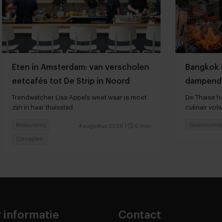
Eten in Amsterdam: van verscholen
Bangkok 
eetcafés tot De Strip in Noord
dampend
Trendwatcher Lisa Appels weet waar je moet
De Thaise ho
zijn in haar thuisstad
culinair vo
Restaurants
Gastronomie
4 augustus 2026
|
6 min
Concepten
 informatie
Contact