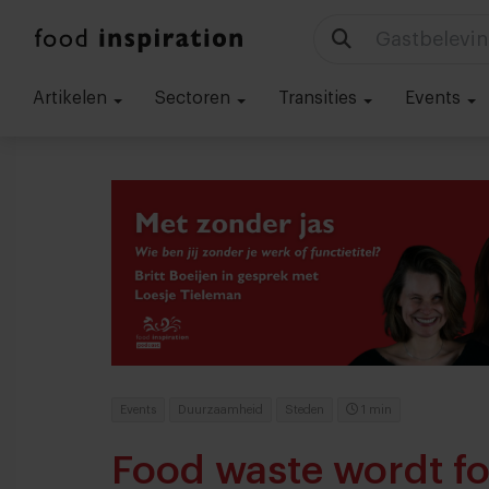
Gastbelevin
Artikelen
Sectoren
Transities
Events
Events
Duurzaamheid
Steden
1 min
Food waste wordt f