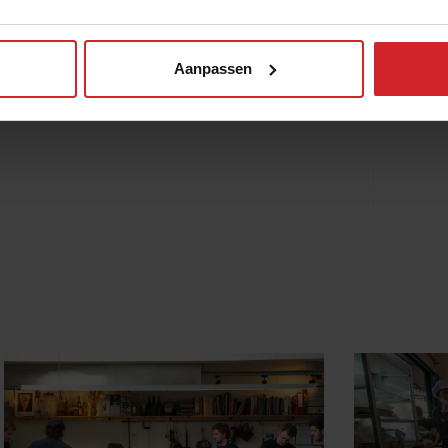
ood waste, en restaurants zoals
INSTOCK
pilling te laten draaien. Bij Food
Aanpassen
 aandacht gegeven aan deze serieuze
spiration Magazine International.