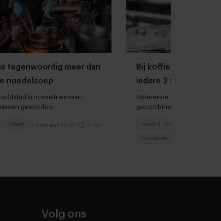
is tegenwoordig meer dan
Bij koffiebar Prut in 
e noedelsoep
iedere 2 weken ander
het menu
ofdstad is in sneltreinvaart
Roterende specialty coffe
lwassen geworden
gecombineerd met de Midd
keuken
Chefs
Café's & Bars
3 augustus 2026
|
3 min
3 augu
Concepten
Volg ons