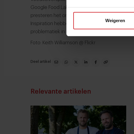
Google Food Lab stond ook in het teken van f
presteren het om hun concept volledig rond vers
Weigeren
Inspiration hebben we in het verleden ook al
problematiek in de No Waste editie van Food In
Foto: Keith Williamson @ Flickr
Deel artikel
Relevante artikelen