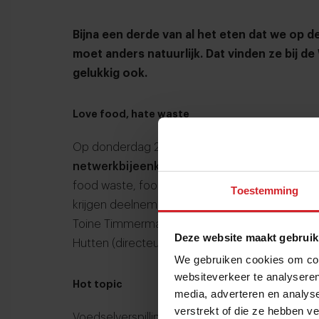
Bijna een derde van al het eten dat we op 
moet anders natuurlijk. Dat vinden ze bij 
gelukkig ook.
Love food, hate waste
Op donderdag 29 Juni organiseert de Wagenin
netwerkbijeenkomst
geheel in het kader van 
food waste, food winst te maken. Dit doe je nie
Toestemming
krijgen deelnemers de kans om actief gebruik
Toine Timmermans (programmamanager Sustai
Deze website maakt gebruik
Hutten (directeur van de Verspillingsfabriek).
We gebruiken cookies om cont
websiteverkeer te analyseren
Hot topic
media, adverteren en analys
verstrekt of die ze hebben v
Voedselverspilling is met recht een hot topic 