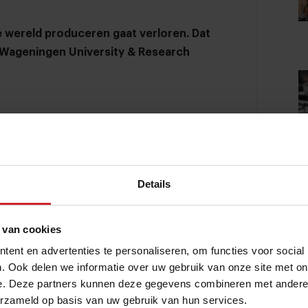
de wereld produceren gaat verloren. Dat
de Wageningen University & Research
gen University & Research een
de voedselverspilling. Het doel is om van
t door alleen maar te luisteren, en dus
Details
 te maken van de uitgebreide kennis van
nable Food Chains aan de WUR) en Bob
 van cookies
ent en advertenties te personaliseren, om functies voor social
. Ook delen we informatie over uw gebruik van onze site met on
e. Deze partners kunnen deze gegevens combineren met andere i
erzameld op basis van uw gebruik van hun services.
te noemen. De laatste editie van het