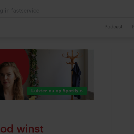
g in fastservice
Podcast
P
ood winst