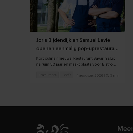
Joris Bijdendijk en Samuel Levie
openen eenmalig pop-uprestaurant
Café de Lepel
Kort culinair nieuws: Restaurant Savarin sluit
na ruim 30 jaar en maakt plaats voor Bistro
JEAN
Restaurants
Chefs
4 augustus 2026
|
3 min
Meer