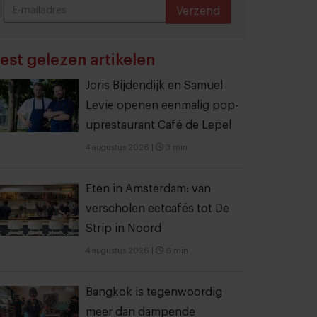
Verzend
THANKS
est gelezen artikelen
Joris Bijdendijk en Samuel
Levie openen eenmalig pop-
uprestaurant Café de Lepel
4 augustus 2026
|
3 min
Eten in Amsterdam: van
verscholen eetcafés tot De
Strip in Noord
4 augustus 2026
|
6 min
Bangkok is tegenwoordig
meer dan dampende