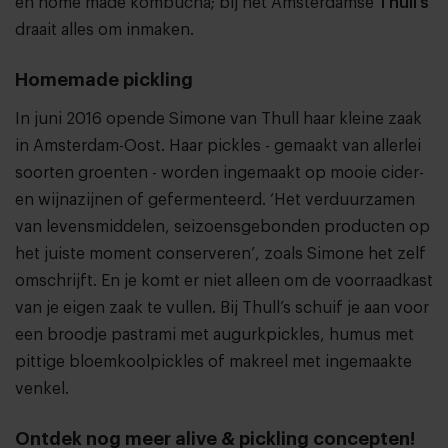
en home made kombucha; bij het Amsterdamse
Thull’s
draait alles om inmaken.
Homemade pickling
In juni 2016 opende Simone van Thull haar kleine zaak
in Amsterdam-Oost. Haar pickles - gemaakt van allerlei
soorten groenten - worden ingemaakt op mooie cider-
en wijnazijnen of gefermenteerd. ‘Het verduurzamen
van levensmiddelen, seizoensgebonden producten op
het juiste moment conserveren’, zoals Simone het zelf
omschrijft. En je komt er niet alleen om de voorraadkast
van je eigen zaak te vullen. Bij Thull’s schuif je aan voor
een broodje pastrami met augurkpickles, humus met
pittige bloemkoolpickles of makreel met ingemaakte
venkel.
Ontdek nog meer alive & pickling concepten!