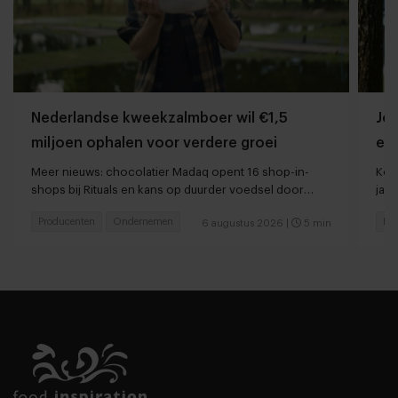
Nederlandse kweekzalmboer wil €1,5
Jor
miljoen ophalen voor verdere groei
ee
Meer nieuws: chocolatier Madaq opent 16 shop-in-
Kort
shops bij Rituals en kans op duurder voedsel door
jaar
droogte en hitte
Producenten
Ondernemen
Res
6 augustus 2026
|
5 min