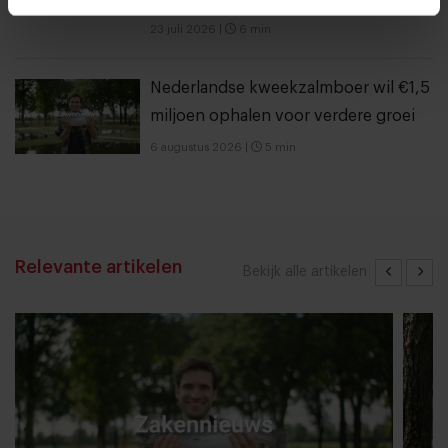
23 juli 2026
|
6 min
Nederlandse kweekzalmboer wil €1,5
miljoen ophalen voor verdere groei
6 augustus 2026
|
5 min
Relevante artikelen
Bekijk alle artikelen