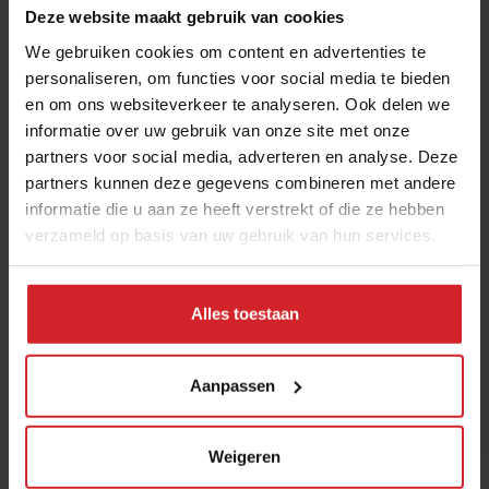
Eten in Amsterdam: van verscholen
Deze website maakt gebruik van cookies
eetcafés tot De Strip in Noord
We gebruiken cookies om content en advertenties te
4 augustus 2026
|
6 min
personaliseren, om functies voor social media te bieden
en om ons websiteverkeer te analyseren. Ook delen we
informatie over uw gebruik van onze site met onze
Joris Bijdendijk en Samuel Levie
partners voor social media, adverteren en analyse. Deze
openen eenmalig pop-uprestaurant
partners kunnen deze gegevens combineren met andere
Café de Lepel
informatie die u aan ze heeft verstrekt of die ze hebben
verzameld op basis van uw gebruik van hun services.
4 augustus 2026
|
3 min
Bangkok is tegenwoordig meer dan
Alles toestaan
dampende noedelsoep
3 augustus 2026
|
3 min
Aanpassen
10 globale foodtrends: van
Weigeren
darmgezondheid en brainfood tot
slimmer snacken