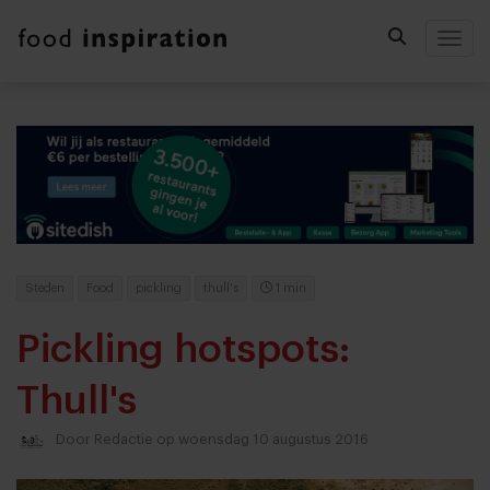
Togg
Steden
Food
pickling
thull's
1 min
Pickling hotspots:
Thull's
Door
Redactie
op woensdag 10 augustus 2016