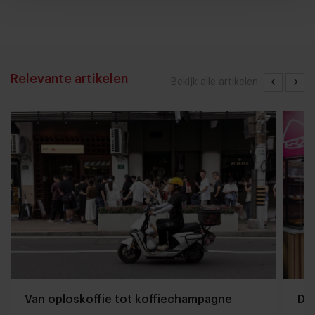
Relevante artikelen
Bekijk alle artikelen
Van oploskoffie tot koffiechampagne
Dyn