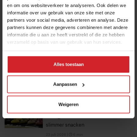
en om ons websiteverkeer te analyseren. Ook delen we
4 augustus 2026
|
3 min
informatie over uw gebruik van onze site met onze
partners voor social media, adverteren en analyse. Deze
partners kunnen deze gegevens combineren met andere
Dynamische tijd voor Bakker Bart: van
informatie die u aan ze heeft verstrekt of die ze hebben
9 naar 14 miljoen bezoekers door to
verzameld op basis van uw gebruik van hun services.
go-locaties
7 augustus 2026
|
7 min
Alles toestaan
Nederlandse kweekzalmboer wil €1,5
miljoen ophalen voor verdere groei
Aanpassen
6 augustus 2026
|
5 min
Weigeren
10 globale foodtrends: van
darmgezondheid en brainfood tot
slimmer snacken
23 juli 2026
|
6 min