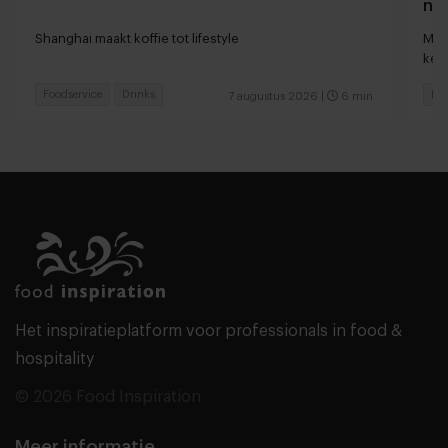
naa
loc
Shanghai maakt koffie tot lifestyle
Man
keu
Foodservice
Drinks
Fas
7 augustus 2026
|
6 min
Het inspiratieplatform voor professionals in food &
hospitality
© 2026 Food Inspiration
Meer informatie