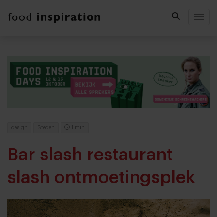
Togg
design
Steden
1 min
Bar slash restaurant
slash ontmoetingsplek