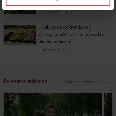
miljoen ophalen voor verdere groei
6 augustus 2026
|
5 min
10 globale foodtrends: van
darmgezondheid en brainfood tot
slimmer snacken
23 juli 2026
|
6 min
Relevante artikelen
Bekijk alle artikelen