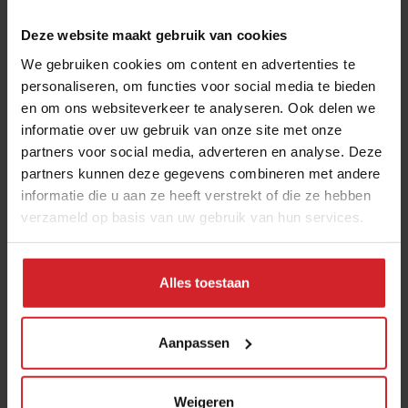
Best gelezen artikelen
Deze website maakt gebruik van cookies
Eten in Amsterdam: van verscholen
We gebruiken cookies om content en advertenties te
eetcafés tot De Strip in Noord
personaliseren, om functies voor social media te bieden
4 augustus 2026
|
6 min
en om ons websiteverkeer te analyseren. Ook delen we
informatie over uw gebruik van onze site met onze
partners voor social media, adverteren en analyse. Deze
Joris Bijdendijk en Samuel Levie
partners kunnen deze gegevens combineren met andere
openen eenmalig pop-uprestaurant
informatie die u aan ze heeft verstrekt of die ze hebben
Café de Lepel
verzameld op basis van uw gebruik van hun services.
4 augustus 2026
|
3 min
Alles toestaan
Bangkok is tegenwoordig meer dan
dampende noedelsoep
Aanpassen
3 augustus 2026
|
3 min
Nederlandse kweekzalmboer wil €1,5
Weigeren