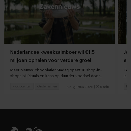
Nederlandse kweekzalmboer wil €1,5
Jor
miljoen ophalen voor verdere groei
ee
Meer nieuws: chocolatier Madaq opent 16 shop-in-
Kort
shops bij Rituals en kans op duurder voedsel door
jaar
droogte en hitte
Producenten
Ondernemen
Res
6 augustus 2026
|
5 min