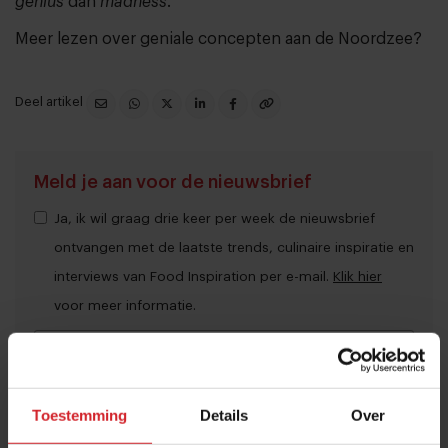
genius
dan
madness
.
Meer lezen over geniale concepten aan de Noordzee?
Deel artikel
Meld je aan voor de nieuwsbrief
Ja, ik wil graag drie keer per week de nieuwsbrief
ontvangen met de laatste trends, culinaire inspiratie en
interviews van Food Inspiration per e-mail.
Klik hier
voor meer informatie.
Verzend
Toestemming
Details
Over
THANKS