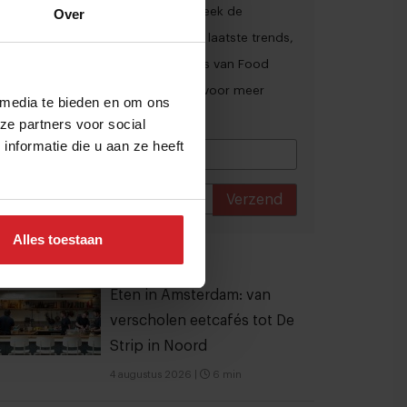
Ja, ik wil graag drie keer per week de
Over
nieuwsbrief ontvangen met de laatste trends,
culinaire inspiratie en interviews van Food
Inspiration per e-mail.
Klik hier
voor meer
 media te bieden en om ons
informatie.
ze partners voor social
nformatie die u aan ze heeft
Verzend
THANKS
Alles toestaan
est gelezen artikelen
Eten in Amsterdam: van
verscholen eetcafés tot De
Strip in Noord
4 augustus 2026
|
6 min