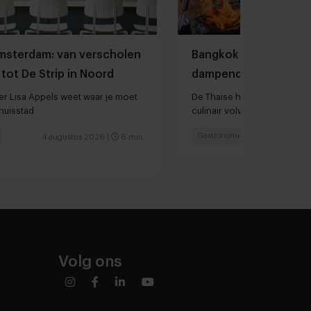
Amsterdam: van verscholen
Bangkok is tegenwoo
tot De Strip in Noord
dampende noedelso
r Lisa Appels weet waar je moet
De Thaise hoofdstad is in sn
thuisstad
culinair volwassen geword
Gastronomie
Chefs
4 augustus 2026
|
6 min
3 augu
Volg ons