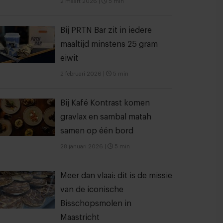
2 maart 2026
|
5 min
Bij PRTN Bar zit in iedere
maaltijd minstens 25 gram
eiwit
2 februari 2026
|
5 min
Bij Kafé Kontrast komen
gravlax en sambal matah
samen op één bord
28 januari 2026
|
5 min
Meer dan vlaai: dit is de missie
van de iconische
Bisschopsmolen in
Maastricht