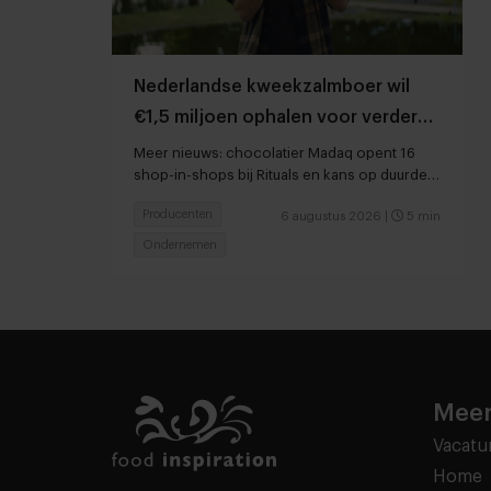
Nederlandse kweekzalmboer wil
€1,5 miljoen ophalen voor verdere
groei
Meer nieuws: chocolatier Madaq opent 16
shop-in-shops bij Rituals en kans op duurder
voedsel door droogte en hitte
Producenten
6 augustus 2026
|
5 min
Ondernemen
Meer
Vacatu
Home