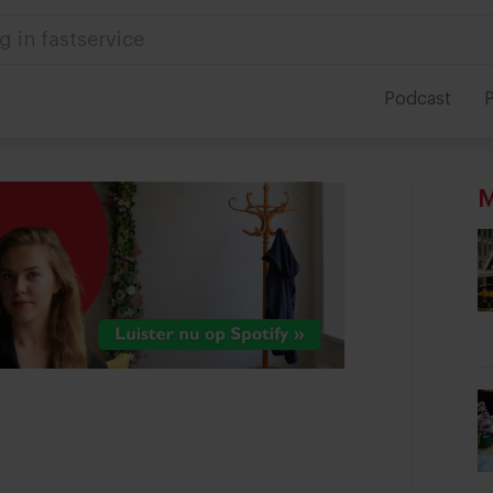
 in foodservice
Podcast
P
M