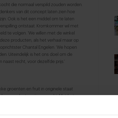
kocht die normaal verspild zouden worden.
denkers van dit concept laten zien hoe
zijn. Ook is het een middel om te laten
verspilling ontstaat. Kromkommer wil met
ld te volgen. ‘We willen met de winkel
r deze producten, als het verhaal maar op
-oprichtster Chantal Engelen. ‘We hopen
. Uiteindelijk is het ons doel om de
 naast recht, voor dezelfde prijs.’
 groenten en fruit in originele staat
deze producten zijn gemaakt. Met het
oxershort kopen die is gemaakt van oude
p uit geredde meubelstukken en is zelfs
t pand eerst leeg stond. De shop is ook