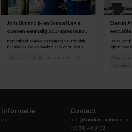
Joris Bijdendijk en Samuel Levie
Eten in 
openen eenmalig pop-uprestaurant
eetcafés 
Café de Lepel
Kort culinair nieuws: Restaurant Savarin sluit
Trendwatche
na ruim 30 jaar en maakt plaats voor Bistro
zijn in haar 
JEAN
Restaurants
Chefs
Restaurants
4 augustus 2026
|
3 min
Concepten
 informatie
Contact
res
info@foodinspiration.com
+31 318 49 31 32