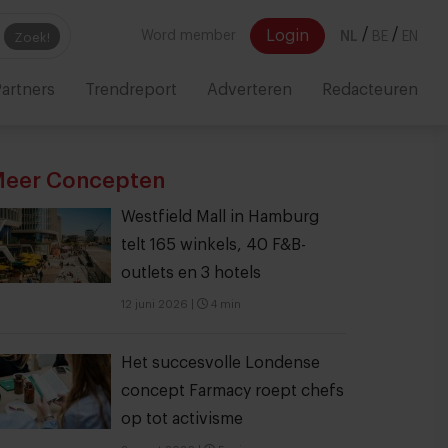
/
/
Login
Word member
NL
BE
EN
Zoek!
artners
Trendreport
Adverteren
Redacteuren
eer Concepten
Westfield Mall in Hamburg
telt 165 winkels, 40 F&B-
outlets en 3 hotels
12 juni 2026
|
4 min
Het succesvolle Londense
concept Farmacy roept chefs
op tot activisme