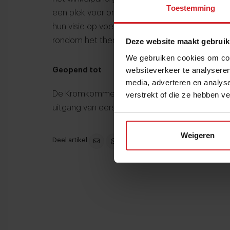
Toestemming
een plek voor ontmoetingen. Telers komen verte
hun visie op voedselverspilling en er worden 
rondom het thema verspilling gegeven.
Deze website maakt gebruik
We gebruiken cookies om cont
websiteverkeer te analyseren
Geopend tot
media, adverteren en analys
De Kromkommer pop-up shop is van 18 tot en 
verstrekt of die ze hebben v
uitgang van eerste pinksterdag) en is te vinde
Weigeren
Deel artikel