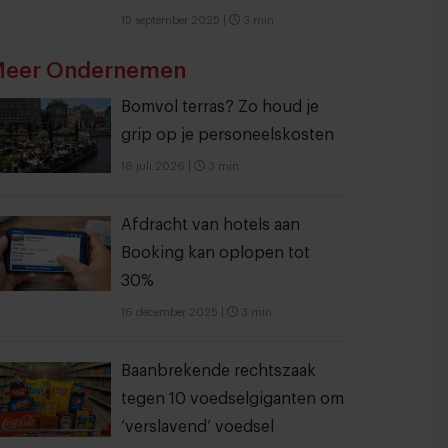
15 september 2025
|
3 min
eer Ondernemen
Bomvol terras? Zo houd je
grip op je personeelskosten
16 juli 2026
|
3 min
Afdracht van hotels aan
Booking kan oplopen tot
30%
16 december 2025
|
3 min
Baanbrekende rechtszaak
tegen 10 voedselgiganten om
‘verslavend’ voedsel