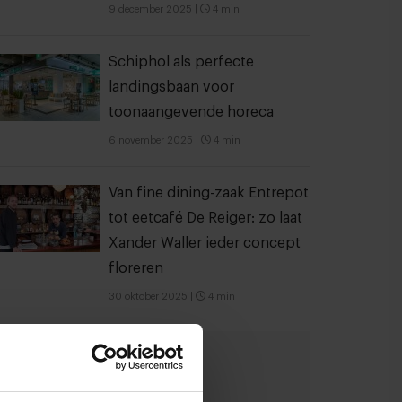
9 december 2025
|
4 min
Schiphol als perfecte
landingsbaan voor
toonaangevende horeca
6 november 2025
|
4 min
Van fine dining-zaak Entrepot
tot eetcafé De Reiger: zo laat
Xander Waller ieder concept
floreren
30 oktober 2025
|
4 min
Meld je aan voor de
nieuwsbrief