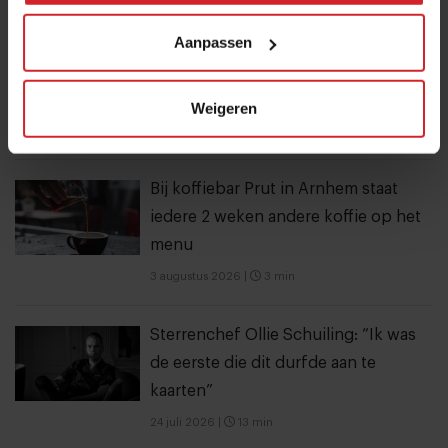
3 augustus 2026
|
3 min
Aanpassen
Eten in Amsterdam: van verscholen
eetcafés tot De Strip in Noord
Weigeren
4 augustus 2026
|
6 min
Bij koffiebar Prut in Arnhem staat
iedere 2 weken andere koffie op het
menu
3 augustus 2026
|
3 min
Sterrenchef Ollie Schuiling: “Ik was
de eerste die dit durfde aan te
kaarten”
24 juli 2026
|
13 min