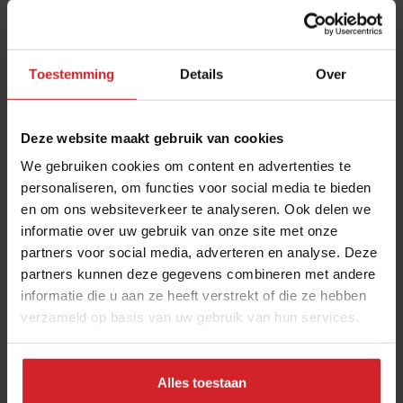
ontvangen met de laatste trends, culinaire inspiratie en
interviews van Food Inspiration per e-mail.
Klik hier
voor meer informatie.
Toestemming
Details
Over
Verzend
Deze website maakt gebruik van cookies
We gebruiken cookies om content en advertenties te
THANKS
personaliseren, om functies voor social media te bieden
Best gelezen artikelen
en om ons websiteverkeer te analyseren. Ook delen we
Joris Bijdendijk en Samuel Levie
informatie over uw gebruik van onze site met onze
partners voor social media, adverteren en analyse. Deze
openen eenmalig pop-uprestaurant
partners kunnen deze gegevens combineren met andere
Café de Lepel
informatie die u aan ze heeft verstrekt of die ze hebben
4 augustus 2026
|
3 min
verzameld op basis van uw gebruik van hun services.
Bangkok is tegenwoordig meer dan
Alles toestaan
dampende noedelsoep