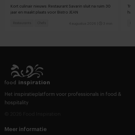
Kort culinair nieuws: Restaurant Savarin sluit na ruim 30
Tren
jaar en maakt plaats voor Bistro JEAN
haar
Restaurants
Chefs
Res
4 augustus 2026
|
3 min
Het inspiratieplatform voor professionals in food &
hospitality
© 2026 Food Inspiration
Meer informatie