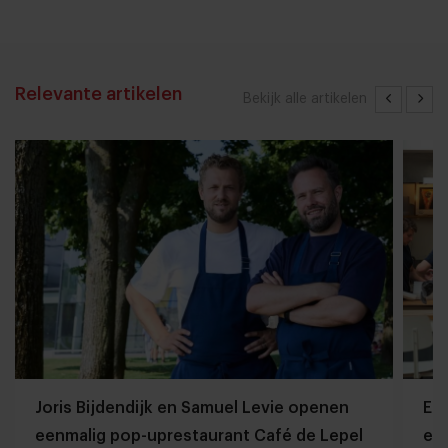
Relevante artikelen
Bekijk alle artikelen
Joris Bijdendijk en Samuel Levie openen
Et
eenmalig pop-uprestaurant Café de Lepel
eet