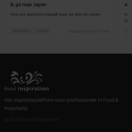
ik ga naar Japan
ee
Hoe ons algoritme bepaalt waar we eten en reizen
Kort
jaar
Restaurants
Citytrip
Res
7 augustus 2026
|
4 min
Het inspiratieplatform voor professionals in food &
hospitality
© 2026 Food Inspiration