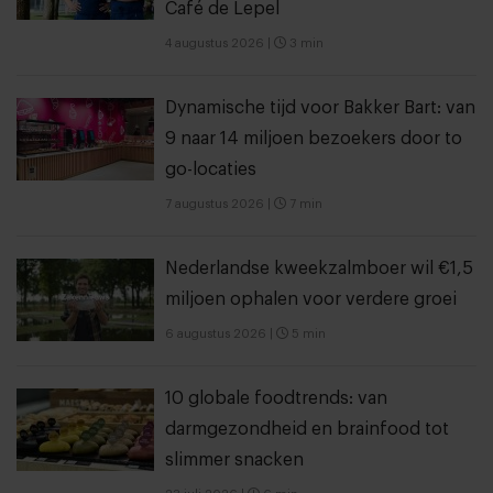
Café de Lepel
4 augustus 2026
|
3 min
Dynamische tijd voor Bakker Bart: van
9 naar 14 miljoen bezoekers door to
go-locaties
7 augustus 2026
|
7 min
Nederlandse kweekzalmboer wil €1,5
miljoen ophalen voor verdere groei
6 augustus 2026
|
5 min
10 globale foodtrends: van
darmgezondheid en brainfood tot
slimmer snacken