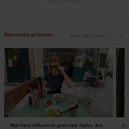
23 juli 2026
|
6 min
Relevante artikelen
Bekijk alle artikelen
Mijn favo influencer gaat naar Japan, dus
Jor