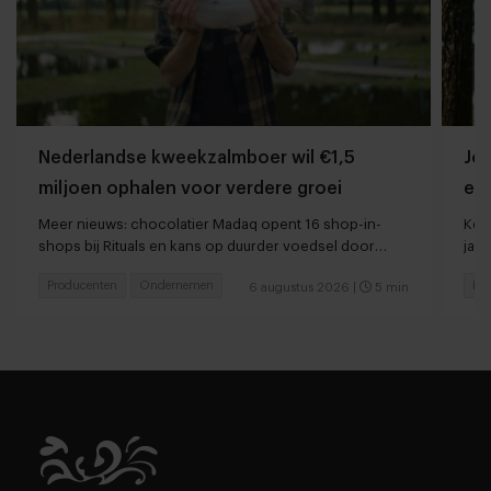
Nederlandse kweekzalmboer wil €1,5
Jor
miljoen ophalen voor verdere groei
ee
Meer nieuws: chocolatier Madaq opent 16 shop-in-
Kort
shops bij Rituals en kans op duurder voedsel door
jaar
droogte en hitte
Producenten
Ondernemen
Res
6 augustus 2026
|
5 min