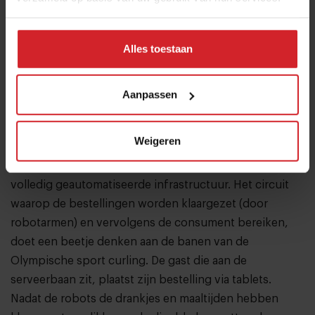
Alles toestaan
Video door: Khalid Al Ameri, embedded via You Tube
Aanpassen
Robo Café, Dubai
Robo Café in Dubai tilt de lopende band van
Weigeren
sushirestaurants naar een hoger plan. Dit is geen
gewone bar met een transportband meer, maar een
volledig geautomatiseerde infrastructuur. Het circuit
waarop de bestellingen worden klaargezet (door
robotarmen) en vervolgens de consument bereiken,
doet een beetje denken aan de banen van de
Olympische sport curling. De gast die aan de
serveerbaan zit, plaatst zijn bestelling via tablets.
Nadat de robots de drankjes en maaltijden hebben