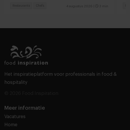
Restaurants
Chefs
Res
4 augustus 2026
|
3 min
Het inspiratieplatform voor professionals in food &
hospitality
© 2026 Food Inspiration
Meer informatie
Vacatures
Home