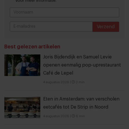
voor meer informatie.
Verzend
THANKS
Best gelezen artikelen
Joris Bijdendijk en Samuel Levie
openen eenmalig pop-uprestaurant
Café de Lepel
4 augustus 2026
|
3 min
Eten in Amsterdam: van verscholen
eetcafés tot De Strip in Noord
4 augustus 2026
|
6 min