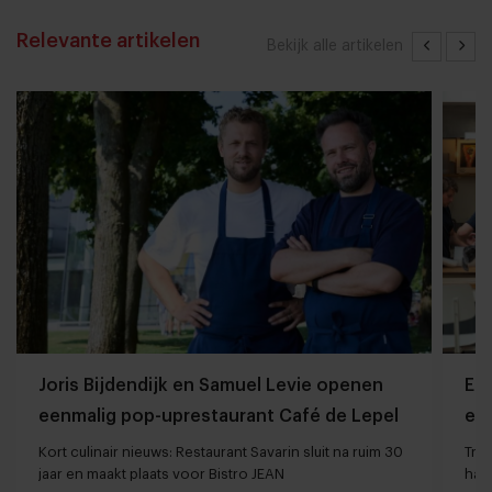
Relevante artikelen
Bekijk alle artikelen
Joris Bijdendijk en Samuel Levie openen
Et
eenmalig pop-uprestaurant Café de Lepel
eet
Kort culinair nieuws: Restaurant Savarin sluit na ruim 30
Tren
jaar en maakt plaats voor Bistro JEAN
haar