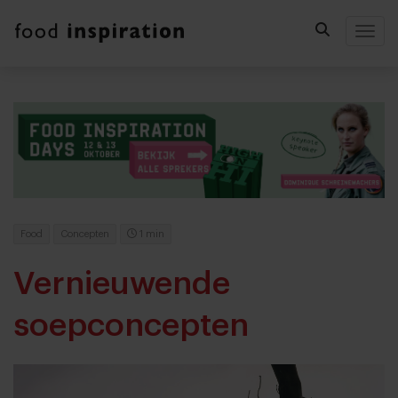
Togg
Food
Concepten
1 min
Vernieuwende
soepconcepten