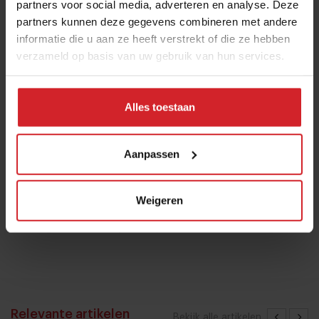
partners voor social media, adverteren en analyse. Deze
miljoen ophalen voor verdere groei
partners kunnen deze gegevens combineren met andere
informatie die u aan ze heeft verstrekt of die ze hebben
6 augustus 2026
|
5 min
verzameld op basis van uw gebruik van hun services.
Bangkok is tegenwoordig meer dan
dampende noedelsoep
Alles toestaan
3 augustus 2026
|
3 min
Aanpassen
10 globale foodtrends: van
darmgezondheid en brainfood tot
Weigeren
slimmer snacken
23 juli 2026
|
6 min
Relevante artikelen
Bekijk alle artikelen