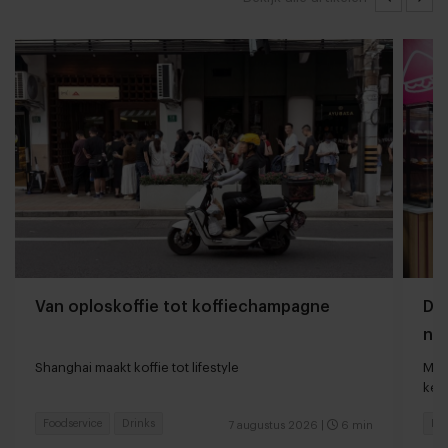
Van oploskoffie tot koffiechampagne
Dyn
naa
loc
Shanghai maakt koffie tot lifestyle
Man
keu
Foodservice
Drinks
Fas
7 augustus 2026
|
6 min