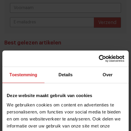
Verzend
THANKS
Best gelezen artikelen
Eten in Amsterdam: van verscholen
eetcafés tot De Strip in Noord
4 augustus 2026
|
6 min
Toestemming
Details
Over
Joris Bijdendijk en Samuel Levie
Deze website maakt gebruik van cookies
openen eenmalig pop-uprestaurant
Café de Lepel
We gebruiken cookies om content en advertenties te
personaliseren, om functies voor social media te bieden
4 augustus 2026
|
3 min
en om ons websiteverkeer te analyseren. Ook delen we
informatie over uw gebruik van onze site met onze
Nederlandse kweekzalmboer wil €1,5