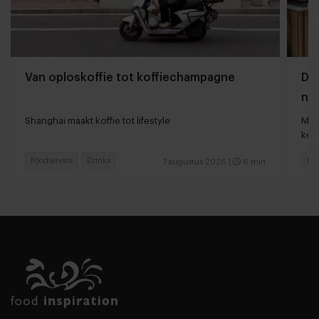
Van oploskoffie tot koffiechampagne
Dyn
naa
loc
Shanghai maakt koffie tot lifestyle
Man
keu
Foodservice
Drinks
Fas
7 augustus 2026
|
6 min