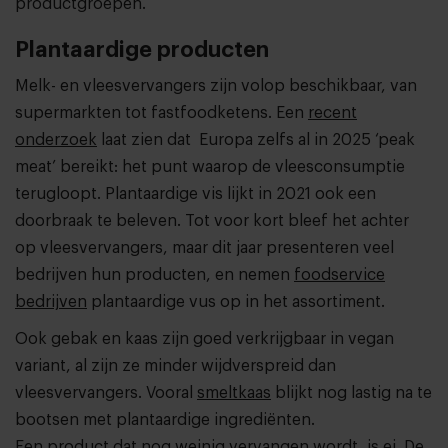
productgroepen.
Plantaardige producten
Melk- en vleesvervangers zijn volop beschikbaar, van
supermarkten tot fastfoodketens.
Een
recent
onderzoek
laat zien dat Europa zelfs al in 2025 ‘peak
meat’ bereikt: het punt waarop de vleesconsumptie
terugloopt. Plantaardige vis lijkt in 2021 ook een
doorbraak te beleven. Tot voor kort bleef het achter
op vleesvervangers, maar dit jaar presenteren veel
bedrijven hun producten, en nemen
foodservice
bedrijven
plantaardige vus op in het assortiment.
Ook gebak en kaas zijn goed verkrijgbaar in vegan
variant, al zijn ze minder wijdverspreid dan
vleesvervangers. Vooral
smeltkaas
blijkt nog lastig na te
bootsen met plantaardige ingrediënten.
Een product dat nog weinig vervangen wordt, is ei. De