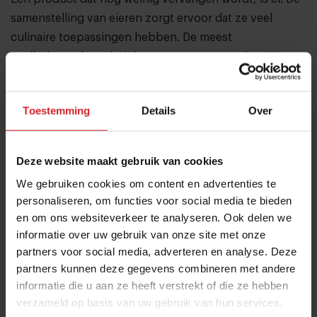
samenstelling van eieren zorgt ervoor dat ze veel
culinaire toepassingen hebben. De meest
veelbelovende techniek voor een vegan variant, is op
basis van
micro-organismen
. Maar
r het zal
waarschijnlijk nog jaren duren voor eivervangers op
Toestemming
Details
Over
het niveau zijn dat vlees nu is.
Niche of mainstream?
Deze website maakt gebruik van cookies
Vrijwel alle klimaatrapporten zijn het erover eens dat
We gebruiken cookies om content en advertenties te
we voor een duurzaam dieet minder dieren en meer
personaliseren, om functies voor social media te bieden
planten moeten eten. Dit dieet lijkt misschien wel meer
en om ons websiteverkeer te analyseren. Ook delen we
op een veganistisch dieet dan op het huidige
informatie over uw gebruik van onze site met onze
gemiddelde dieet. Het belangrijkste aspect van
partners voor social media, adverteren en analyse. Deze
veganistische restaurants en producten is dan ook niet
partners kunnen deze gegevens combineren met andere
informatie die u aan ze heeft verstrekt of die ze hebben
dat ze veganistische eters aanspreken, dat is maar een
verzameld op basis van uw gebruik van hun services.
kleine groep. De ‘veganistische’ producten maken het