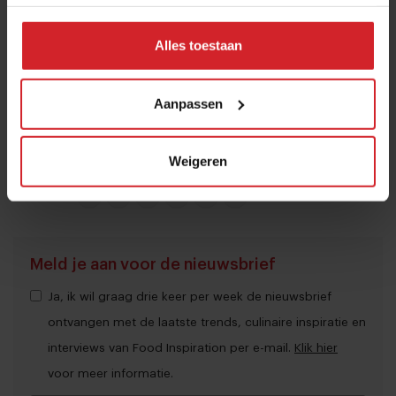
vooral makkelijk voor consumenten met een
‘flexitarisch’ dieet om meer plantaardig te eten.
Alles toestaan
Het veganistische dieet is an sich nog niche, maar de
invloed van vegan producten op het algemene
Aanpassen
voedselpatroon is absoluut mainstream en zal de
komende jaren alleen nog groter worden.
Weigeren
Deel artikel
Meld je aan voor de nieuwsbrief
Ja, ik wil graag drie keer per week de nieuwsbrief
ontvangen met de laatste trends, culinaire inspiratie en
interviews van Food Inspiration per e-mail.
Klik hier
voor meer informatie.