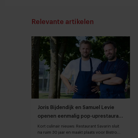
Relevante artikelen
Joris Bijdendijk en Samuel Levie
openen eenmalig pop-uprestaurant
Café de Lepel
Kort culinair nieuws: Restaurant Savarin sluit
na ruim 30 jaar en maakt plaats voor Bistro