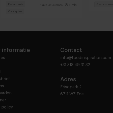
Restaurants
Gastronomie
4 augustus 2026
|
6 min
Concepten
 informatie
Contact
res
info@foodinspiration.com
+31 318 49 31 32
t
Adres
brief
ns
Frisopark 2
aarden
6711 WZ Ede
imer
 policy