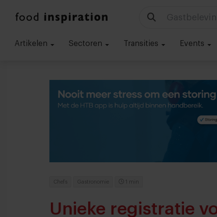
Gastbelevin
Artikelen
Sectoren
Transities
Events
Chefs
Gastronomie
1 min
Unieke registratie 