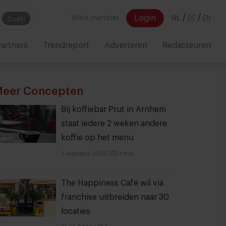
/
/
Login
Word member
NL
BE
EN
Zoek!
artners
Trendreport
Adverteren
Redacteuren
eer Concepten
Bij koffiebar Prut in Arnhem
staat iedere 2 weken andere
koffie op het menu
3 augustus 2026
|
3 min
The Happiness Café wil via
franchise uitbreiden naar 30
locaties