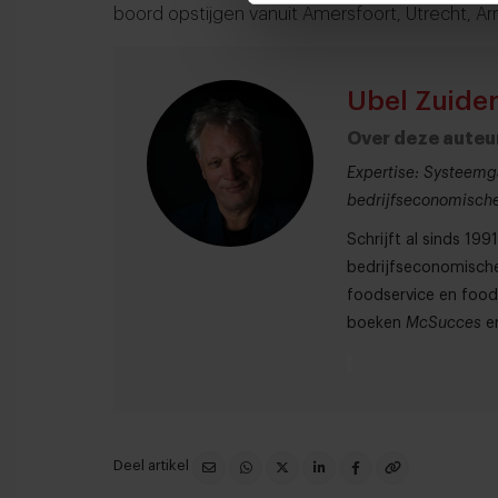
boord opstijgen vanuit Amersfoort, Utrecht, 
Ubel Zuide
Over deze auteu
Expertise: Systeemg
bedrijfseconomische
Schrijft al sinds 19
bedrijfseconomische
foodservice en foodr
boeken
McSucces
e
Deel artikel