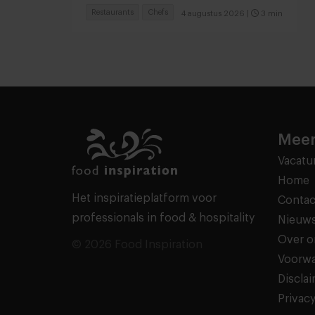
JEAN
Restaurants
Chefs
4 augustus 2026
|
3 min
Meer
Vacatu
Home
Het inspiratieplatform voor
Contac
professionals in food & hospitality
Nieuws
Over o
© 2026 Food Inspiration
Voorw
Discla
Privacy