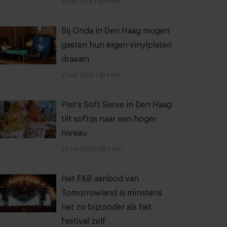
31 juli 2026
|
4 min
Bij Onda in Den Haag mogen
gasten hun eigen vinylplaten
draaien
27 juli 2026
|
4 min
Piet’s Soft Serve in Den Haag
tilt softijs naar een hoger
niveau
20 juli 2026
|
3 min
Het F&B-aanbod van
Tomorrowland is minstens
net zo bijzonder als het
festival zelf