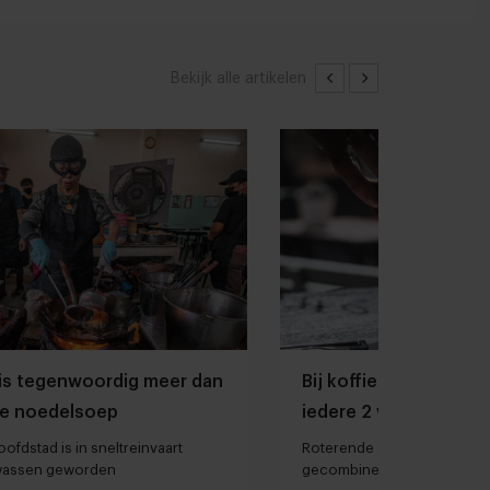
Bekijk alle artikelen
is tegenwoordig meer dan
Bij koffiebar Prut in 
e noedelsoep
iedere 2 weken ander
het menu
ofdstad is in sneltreinvaart
Roterende specialty coffe
lwassen geworden
gecombineerd met de Midd