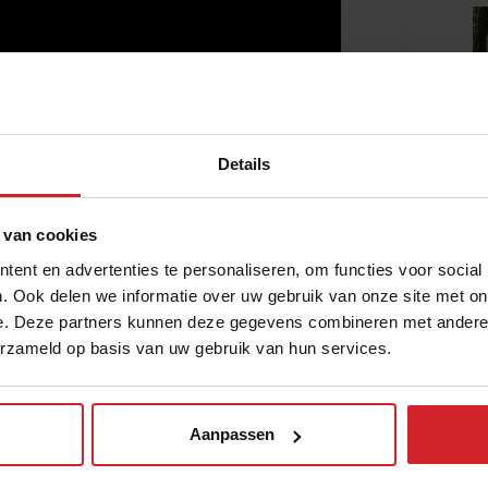
Details
 van cookies
ent en advertenties te personaliseren, om functies voor social
. Ook delen we informatie over uw gebruik van onze site met on
e. Deze partners kunnen deze gegevens combineren met andere i
erzameld op basis van uw gebruik van hun services.
ijna geboren: mijn nieuwe CuliAir
gistratie PH-EAT. Gemaakt in het hart van
dt op dit moment getest. Spannend! Nog
Aanpassen
erland.” 's Werelds enige culinaire
 de komende maanden met smulpapen aan