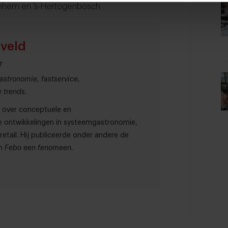
Arnhem en ’s-Hertogenbosch.
rveld
r
astronomie, fastservice,
 trends.
91 over conceptuele en
 ontwikkelingen in systeemgastronomie,
etail. Hij publiceerde onder andere de
n
Febo een fenomeen.