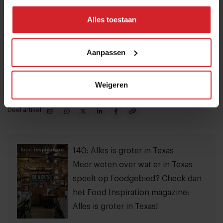
maar slaan daarna aan het experimenteren. Iets waar de
Alles toestaan
oudere generaties niet zoveel van moeten hebben.
Zeker de new school barbecue-cultuur in Texas maakt
Aanpassen
onderdeel uit van de trend waarbij het ambacht
opnieuw wordt omarmt, oftewel: reinventing
traditions.
Weigeren
Deel artikel
140: Alles is groter in Texas
Meer weten over wat er in Texas
speelt op foodgebied? Check dan
het Food Inspiration magazine:
Alles is groter in Texas!