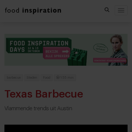
Togg
barbecue
Steden
Food
1:55 min
Texas Barbecue
Vlammende trends uit Austin