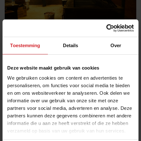
Toestemming
Details
Over
TRENDWATCHING
Deze website maakt gebruik van cookies
De laatste jaren zie je in Texas, zeker in de hoofdstad
We gebruiken cookies om content en advertenties te
personaliseren, om functies voor social media te bieden
Austin, dat er een new school barbecue-cultuur
en om ons websiteverkeer te analyseren. Ook delen we
ontstaat.
informatie over uw gebruik van onze site met onze
In Austin was tot voor kort geen goed barbecue-
partners voor social media, adverteren en analyse. Deze
restaurant te vinden. Daarvoor moest je naar de
partners kunnen deze gegevens combineren met andere
informatie die u aan ze heeft verstrekt of die ze hebben
omliggende plaatsen waar de uitbaters vierde of vijfde
verzameld op basis van uw gebruik van hun services.
generatie pitmasters zijn. Nieuwe, vaak jonge,
ondernemers in Austin nemen de traditie als basis,