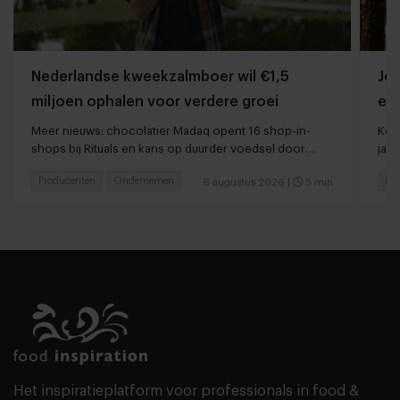
Nederlandse kweekzalmboer wil €1,5
Jor
miljoen ophalen voor verdere groei
ee
Meer nieuws: chocolatier Madaq opent 16 shop-in-
Kort
shops bij Rituals en kans op duurder voedsel door
jaar
droogte en hitte
Producenten
Ondernemen
Res
6 augustus 2026
|
5 min
Het inspiratieplatform voor professionals in food &