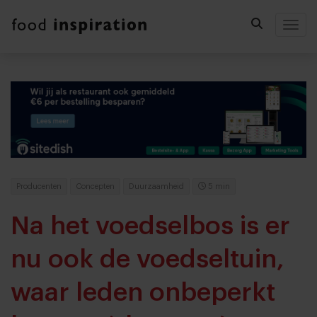
Togg
Producenten
Concepten
Duurzaamheid
5 min
Na het voedselbos is er
nu ook de voedseltuin,
waar leden onbeperkt