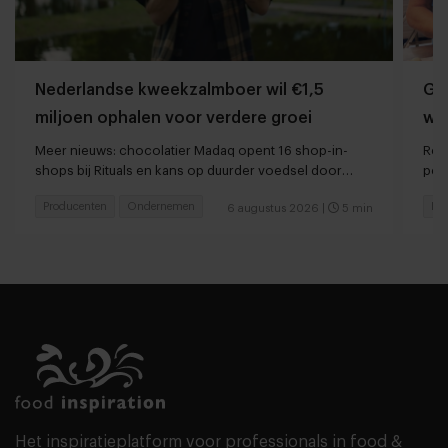
Nederlandse kweekzalmboer wil €1,5
Gr
miljoen ophalen voor verdere groei
wo
ont
Meer nieuws: chocolatier Madaq opent 16 shop-in-
Rem
shops bij Rituals en kans op duurder voedsel door
per
droogte en hitte
Producenten
Ondernemen
Pr
6 augustus 2026
|
5 min
Het inspiratieplatform voor professionals in food &