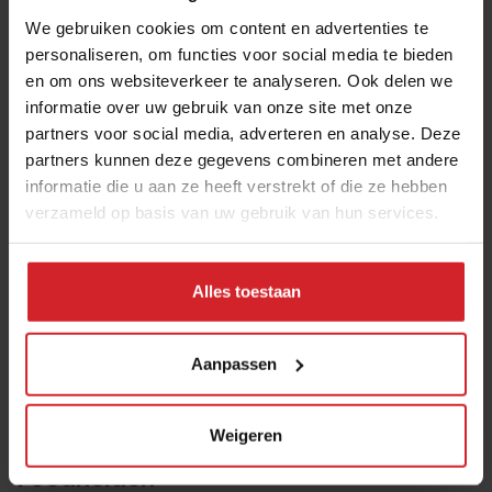
Er is een groeiende vraag naar dit soort ‘buitenbanen’.
We gebruiken cookies om content en advertenties te
Werken in je eigen tuin is toch ook veel fijner dan de
personaliseren, om functies voor social media te bieden
hele dag achter een computer zitten?”
en om ons websiteverkeer te analyseren. Ook delen we
informatie over uw gebruik van onze site met onze
"De positieve impact van een voedseltuin is
partners voor social media, adverteren en analyse. Deze
veel groter dan enkel het lokale aspect"
partners kunnen deze gegevens combineren met andere
informatie die u aan ze heeft verstrekt of die ze hebben
verzameld op basis van uw gebruik van hun services.
“De positieve impact die je als lid van een voedseltuin
maakt, is overigens veel groter dan enkel het lokale
aspect: door lid te worden van een voedseltuin draag je
Alles toestaan
samen met anderen zorg voor je eigen voedsel en
omgeving. Je krijgt niet alleen toegang tot lokaal
Aanpassen
voedsel maar de omgeving gaat er ook op vooruit
Daarnaast draag je op die manier bij aan een
duurzamere voedselproductie en -consumptie.”
Weigeren
Foodhelden