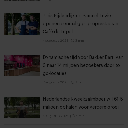
Joris Bijdendijk en Samuel Levie
openen eenmalig pop-uprestaurant
Café de Lepel
4 augustus 2026
|
3 min
Dynamische tijd voor Bakker Bart: van
9 naar 14 miljoen bezoekers door to
go-locaties
7 augustus 2026
|
7 min
Nederlandse kweekzalmboer wil €1,5
miljoen ophalen voor verdere groei
6 augustus 2026
|
5 min