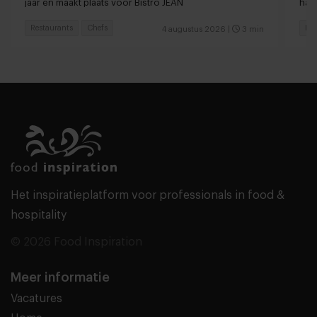
jaar en maakt plaats voor Bistro JEAN
haar
Restaurants
Chefs
Res
4 augustus 2026
|
3 min
Het inspiratieplatform voor professionals in food &
hospitality
© 2026 Food Inspiration
Meer informatie
Vacatures