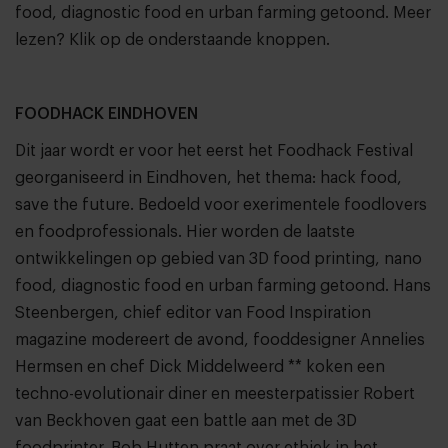
food, diagnostic food en urban farming getoond. Meer
lezen? Klik op de onderstaande knoppen.
FOODHACK EINDHOVEN
Dit jaar wordt er voor het eerst het Foodhack Festival
georganiseerd in Eindhoven, het thema: hack food,
save the future. Bedoeld voor exerimentele foodlovers
en foodprofessionals. Hier worden de laatste
ontwikkelingen op gebied van 3D food printing, nano
food, diagnostic food en urban farming getoond. Hans
Steenbergen, chief editor van Food Inspiration
magazine modereert de avond, fooddesigner Annelies
Hermsen en chef Dick Middelweerd ** koken een
techno-evolutionair diner en meesterpatissier Robert
van Beckhoven gaat een battle aan met de 3D
foodprinter. Bob Hutten praat over ethiek in het