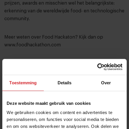
prijzen, awards en misschien wel het belangrijkste:
erkenning van de wereldwijde food- en technologische
community.
Meer weten over Food Hackaton? Kijk dan op
www.foodhackathon.com
VOEDSELPRINTER
Aan de Amerikaanse Cornell University werkt Jeffrey
Toestemming
Details
Over
Lipton al vijf jaar lang aan een voedselprinter die hij de
‘
Fabricator
’ noemt. De technologie van deze machine is
volledig open source. Lipton begon simpel, door een
Deze website maakt gebruik van cookies
machine te ontwikkelen die chocoladeglazuur kon
We gebruiken cookies om content en advertenties te
printen op cakejes, maar inmiddels kan hij met onder
personaliseren, om functies voor social media te bieden
meer gesmolten kaas allerlei driedimensionale
en om ons websiteverkeer te analyseren. Ook delen we