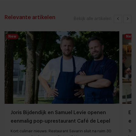
Relevante artikelen
Bekijk alle artikelen
New
New
Joris Bijdendijk en Samuel Levie openen
Et
eenmalig pop-uprestaurant Café de Lepel
eet
Kort culinair nieuws: Restaurant Savarin sluit na ruim 30
Tren