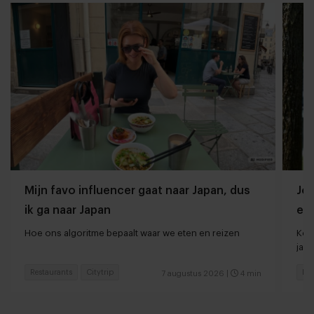
Mijn favo influencer gaat naar Japan, dus
Jor
ik ga naar Japan
ee
Hoe ons algoritme bepaalt waar we eten en reizen
Kort
jaar
Restaurants
Citytrip
Res
7 augustus 2026
|
4 min