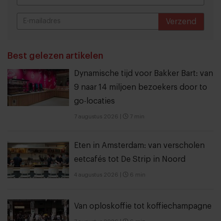
Verzend
THANKS
Best gelezen artikelen
Dynamische tijd voor Bakker Bart: van
9 naar 14 miljoen bezoekers door to
go-locaties
7 augustus 2026
|
7 min
Eten in Amsterdam: van verscholen
eetcafés tot De Strip in Noord
4 augustus 2026
|
6 min
Van oploskoffie tot koffiechampagne