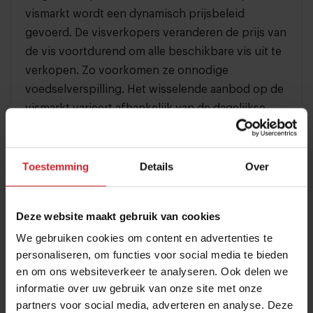
vismarkt wordt een dynamisch prijsbeleid
gevoerd. De visverkopers veranderen de prijs van
de vis voortdurend om alle beschikbare vis uit te
verkopen. Zo voorkomen ze onnodige
voedselverspilling. Het wisselende aanbod op de
vismarkt varieert afhankelijk van de dagelijkse
aanvoer, seizoensgebonden beschikbaarheid en
weersomstandigheden.
Toestemming
Details
Over
Lees ook: 9 dingen over de prijzen in de horeca na
Deze website maakt gebruik van cookies
corona »
We gebruiken cookies om content en advertenties te
Voordelen dynamic pricing restaurants
personaliseren, om functies voor social media te bieden
en om ons websiteverkeer te analyseren. Ook delen we
Restaurants hebben een vaste capaciteit, dus wordt
informatie over uw gebruik van onze site met onze
dynamic pricing in deze branche niet zozeer ingezet
partners voor social media, adverteren en analyse. Deze
om de winstmarge te verhogen, maar vooral om een