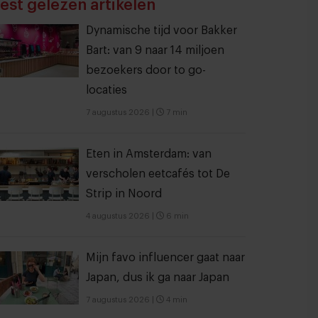
est gelezen artikelen
Dynamische tijd voor Bakker
Bart: van 9 naar 14 miljoen
bezoekers door to go-
locaties
7 augustus 2026
|
7 min
Eten in Amsterdam: van
verscholen eetcafés tot De
Strip in Noord
4 augustus 2026
|
6 min
Mijn favo influencer gaat naar
Japan, dus ik ga naar Japan
7 augustus 2026
|
4 min