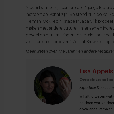
Nick Bril startte zijn carrière op 14-jarige leefti
instroomde. Vanaf zijn 19e stond hij in de keuk
Herman. Ook liep hij stage in Japan. “Ik probee
maken met andere culturen, mensen en ingrediën
gevoel en mijn ervaringen te vertalen naar he
zien, ruiken en proeven.” Zo laat Bril weten op
Meer weten over The Jane** en andere restauran
Lisa Appels
Over deze auteu
Expertise: Duurzaamh
Wil altijd weten wa
ze doen wat ze doen
opvallende verhalen 