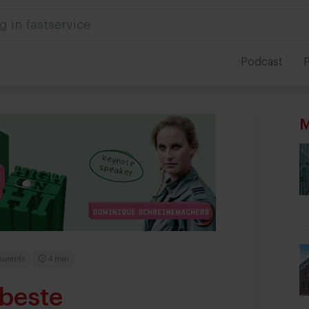
 in foodservice
Podcast
P
M
aurants
4 min
beste