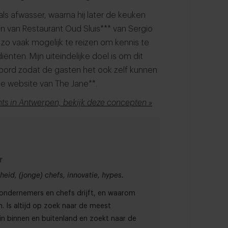
jd als afwasser, waarna hij later de keuken
en van Restaurant Oud Sluis*** van Sergio
r zo vaak mogelijk te reizen om kennis te
ten. Mijn uiteindelijke doel is om dit
t bord zodat de gasten het ook zelf kunnen
 de website van The Jane**.
ts in Antwerpen, bekijk deze concepten »
r
eid, (jonge) chefs, innovatie, hypes.
t ondernemers en chefs drijft, en waarom
. Is altijd op zoek naar de meest
in binnen en buitenland en zoekt naar de