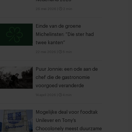
26 mei 2026
|
2 min
Einde van de groene
Michelinster: “Die ster had
twee kanten”
22 mei 2026
|
5 min
Puur Jonnie: een ode aan de
chef die de gastronomie
voorgoed veranderde
14 april 2026
|
4 min
Mogelijke deal voor foodtak
Unilever en Tony’s
Chocolonely meest duurzame