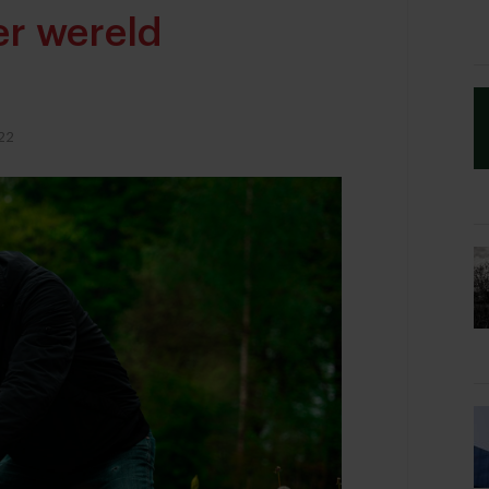
er wereld
22