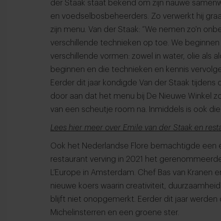
der Staak staat bekend om zijn nauwe samen
en voedselbosbeheerders. Zo verwerkt hij graa
zijn menu. Van der Staak: “We nemen zo'n on
verschillende technieken op toe. We beginnen 
verschillende vormen: zowel in water, olie als 
beginnen en die technieken en kennis vervolg
Eerder dit jaar kondigde Van der Staak tijdens 
door aan dat het menu bij De Nieuwe Winkel zo 
van een scheutje room na. Inmiddels is ook d
Lees hier meer over Emile van der Staak en res
Ook het Nederlandse Flore bemachtigde een eerv
restaurant verving in 2021 het gerenommeerde 
L’Europe in Amsterdam. Chef Bas van Kranen en
nieuwe koers waarin creativiteit, duurzaamhei
blijft niet onopgemerkt. Eerder dit jaar werde
Michelinsterren en een groene ster.