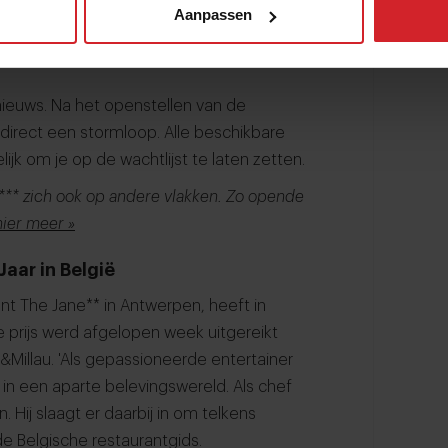
Aanpassen
e naar Japan: de groep bestaat uit een
 en hun gezinsleden. Noma Kyoto is
 nieuws. Na het openstellen van de
direct een stormloop. Alle beschikbare
ijk om je op de wachtlijst te laten zetten.
*** zich ook op andere vlakken. Zo opende
hier meer »
Jaar in België
ant The Jane** in Antwerpen, heeft in
e prijs werd afgelopen week uitgereikt
&Millau. 'Als gepassioneerde entertainer
 in een aparte belevingswereld. Als chef
. Hij slaagt er daarbij in om telkens
 de Belgische restaurantgids.