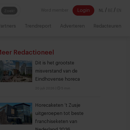
/
/
Login
Word member
NL
BE
EN
Zoek!
artners
Trendreport
Adverteren
Redacteuren
eer Redactioneel
Dit is het grootste
misverstand van de
Eindhovense horeca
20 juli 2026
|
5 min
Horecaketen ‘t Zusje
uitgeroepen tot beste
franchiseketen van
Nederland 2026