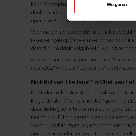
Weigeren
René Redzepi neemt maar liefst 95 mensen me
deel van het vaste team van Noma Kopenhagen
open van 15 maart tot 20 mei 2023.
Voor wie geïnteresseerd is, is er helaas slecht
reserveringen op 7 november, ontstond online 
data zijn inmiddels volgeboekt, wel is het mogel
Naast het openen van pop-ups, ontwikkelt Noma
het in 2021 onderzoekstak Noma Projects.
Lees 
Nick Bril van The Jane** is Chef van het 
De Nederlandse Nick Bril, chef-kok van restaur
België de titel 'Chef van het Jaar' gewonnen. D
door de Belgische tak van restaurantgids Gault
neemt Nick Bril zijn gasten graag op sleeptouw
toont hij sedert lang zijn gave om te vernieuwen
opnieuw uitzonderlijk niveau te halen', zo stelt