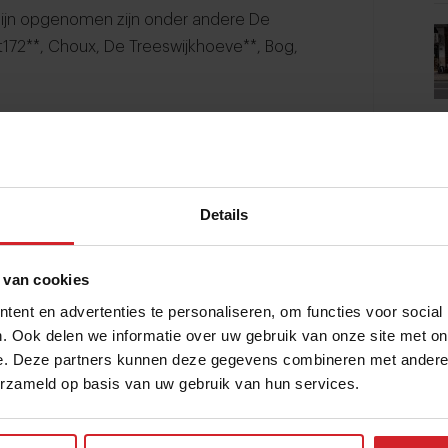
 zijn opgenomen zijn onder andere De
rut172**, Choux, De Treeswijkhoeve**, Bog,
penhagen opent in de lente van 2023
o. Dit is de tweede keer dat het Deense
Japan. In 2015 was de pop-up in Tokyo
Details
op seizoensgebonden producten uit de
arborgen aan de andere kant van de
 van cookies
g met research en voorbereidingswerk. Ook
ent en advertenties te personaliseren, om functies voor social
ant zo lokaal en duurzaam mogelijk
. Ook delen we informatie over uw gebruik van onze site met on
n lokale boeren, jagers, visser en
e. Deze partners kunnen deze gegevens combineren met andere i
erzameld op basis van uw gebruik van hun services.
rsenbloesem-seizoen) weerspiegelen, maar
 is geen Japans restaurant. Chef-kok