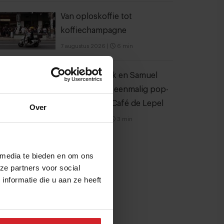
Van oploskoffie tot
koffiechampagne
7 augustus 2026
|
6 min
Joris Bijdendijk en Samuel
Levie openen eenmalig pop-
uprestaurant Café de Lepel
Over
4 augustus 2026
|
3 min
 media te bieden en om ons
ze partners voor social
nformatie die u aan ze heeft