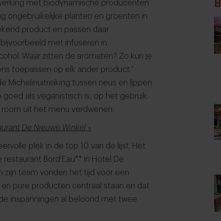
B
werking met biodynamische producenten
g ongebruikelijke planten en groenten in
bekend product en passen daar
bijvoorbeeld met infuseren in
alcohol. Waar zitten de aromaten? Zo kun je
ens toepassen op elk ander product."
de Michelinuitreiking tussen neus en lippen
goed als veganistisch is, op het gebruik
ie room uit het menu verdwenen.
taurant De Nieuwe Winkel »
olle plek in de top 10 van de lijst. Het
restaurant Bord'Eau** in Hotel De
 zijn team vonden het tijd voor een
d en pure producten centraal staan en dat
n de inspanningen al beloond met twee