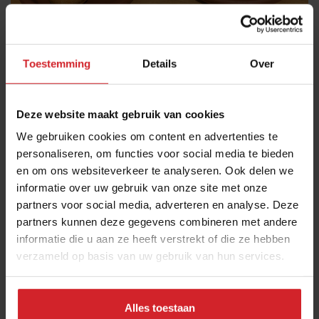
Toestemming
Details
Over
Deze website maakt gebruik van cookies
We gebruiken cookies om content en advertenties te
Overgave en ontspanning
personaliseren, om functies voor social media te bieden
en om ons websiteverkeer te analyseren. Ook delen we
Tussen de gangen door worden deelnemers met
informatie over uw gebruik van onze site met onze
diverse attributen aangeraakt en gemasseerd. Een
partners voor social media, adverteren en analyse. Deze
speciale constructie wordt aan de nek gehangen zodat
partners kunnen deze gegevens combineren met andere
armen en en rug kunnen ontspannen. Ook
informatie die u aan ze heeft verstrekt of die ze hebben
ademhalingsoefeningen die zorgen voor de aanmaak
verzameld op basis van uw gebruik van hun services.
van endorfine en een goede spijsvertering worden
begeleid: "Inhale… Exhale..." Het doel van het
Alles toestaan
experimentele ontbijt is dat gasten zich overleveren