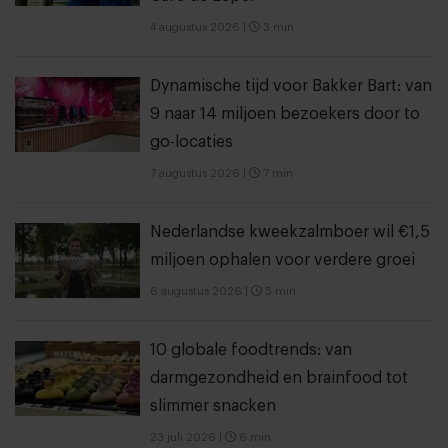
4 augustus 2026
|
3 min
Dynamische tijd voor Bakker Bart: van
9 naar 14 miljoen bezoekers door to
go-locaties
7 augustus 2026
|
7 min
Nederlandse kweekzalmboer wil €1,5
miljoen ophalen voor verdere groei
6 augustus 2026
|
5 min
10 globale foodtrends: van
darmgezondheid en brainfood tot
slimmer snacken
23 juli 2026
|
6 min