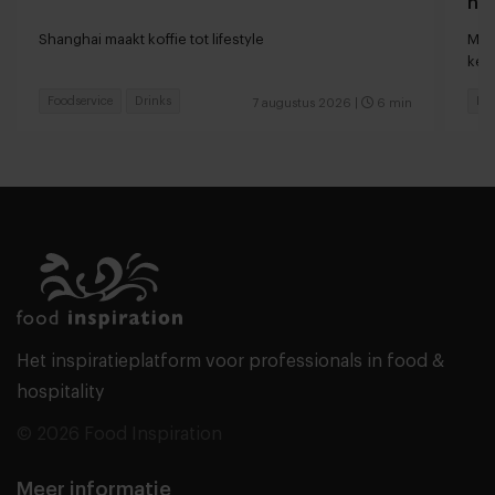
naa
loc
Shanghai maakt koffie tot lifestyle
Man
keu
Foodservice
Drinks
Fas
7 augustus 2026
|
6 min
Het inspiratieplatform voor professionals in food &
hospitality
© 2026 Food Inspiration
Meer informatie