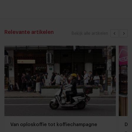
Relevante artikelen
Bekijk alle artikelen
Van oploskoffie tot koffiechampagne
Dyn