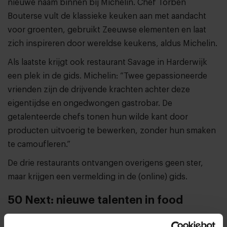
nieuwe naam binnen bij Michelin. Chef Torben
Bouterse vult de klassieke keuken aan met aandacht
voor groenten, gebruikt Zeeuwse elementen en laat
zich inspireren door wereldse keukens, aldus Michelin.
Als laatste krijgt ook restaurant Savage in Harderwijk
een plek in de gids. Michelin: “Twee gepassioneerde
vrienden zijn de drijvende krachten achter deze
eigentijdse en ongedwongen gastrobar. De
getalenteerde chefs tonen hun wilde kant door
producten uitvoerig te bewerken, zonder hun smaken
te camoufleren.”
De drie restaurants ontvangen overigens geen ster,
maar krijgen een vermelding in de (online) gids.
50 Next: nieuwe talenten in food
De organisatie achter The World's 50 Best Restaurants