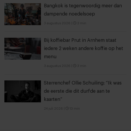
Bangkok is tegenwoordig meer dan
dampende noedelsoep
3 augustus 2026
|
3 min
Bij koffiebar Prut in Arnhem staat
iedere 2 weken andere koffie op het
menu
3 augustus 2026
|
3 min
Sterrenchef Ollie Schuiling: “Ik was
de eerste die dit durfde aan te
kaarten”
24 juli 2026
|
13 min