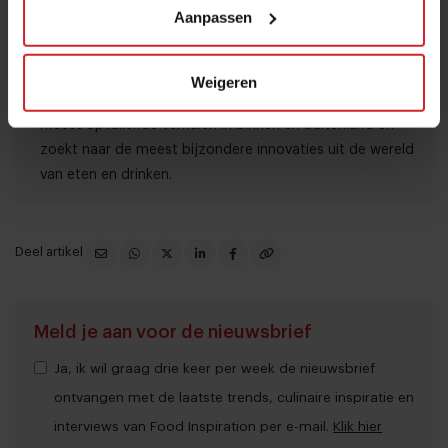
Expertise: Duurzaamheid, (jonge) chefs, innovatie,
Aanpassen
hypes.
Wil altijd weten wat ondernemers en chefs drijft, en
Weigeren
waarom ze doen wat ze doen. Is altijd op zoek naar de
meest opvallende verhalen in binnen en buitenland en
zoekt naar de meest bijzondere innovaties uit de wereld
van eten en drinken.
Deel artikel
Meld je aan voor de nieuwsbrief
Ja, ik wil graag drie keer per week de nieuwsbrief
ontvangen met de laatste trends, culinaire inspiratie en
interviews van Food Inspiration per e-mail.
Klik hier