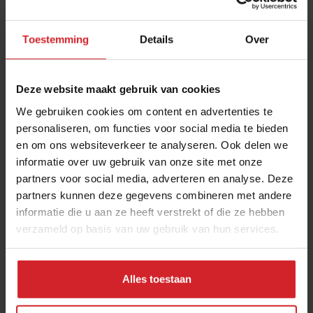
en The World's 50 Best Bars heeft op 24 juni de tweede
editie van 50 Next onthuld; een lijst van jonge mensen
Toestemming
Details
Over
die de toekomst van de gastronomie bepalen. Dit jaar
vond in Bilbao voor het eerst een live-evenement
plaats om 50 Next te vieren. De lijst huldigt mensen van
Deze website maakt gebruik van cookies
35 jaar en jonger uit de hele voedselketen; van
We gebruiken cookies om content en advertenties te
producenten en boeren tot chefs, tech-experts en
personaliseren, om functies voor social media te bieden
activisten. Als onderdeel van het programma rondom
en om ons websiteverkeer te analyseren. Ook delen we
de uitreiking van de lijst, werden winnaars van de lijst
informatie over uw gebruik van onze site met onze
gekoppeld aan gevestigde namen als
Daniel Humm
,
partners voor social media, adverteren en analyse. Deze
partners kunnen deze gegevens combineren met andere
René Redzepi en Heston Blumenthal, om van hen als
informatie die u aan ze heeft verstrekt of die ze hebben
mentors te kunnen leren.
verzameld op basis van uw gebruik van hun services.
Lisa Appels
Alles toestaan
Over deze auteur