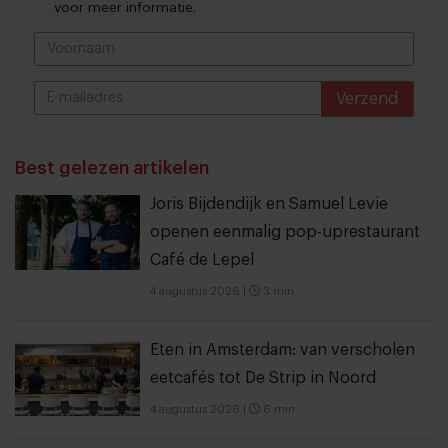
voor meer informatie.
Verzend
THANKS
Best gelezen artikelen
Joris Bijdendijk en Samuel Levie
openen eenmalig pop-uprestaurant
Café de Lepel
4 augustus 2026
|
3 min
Eten in Amsterdam: van verscholen
eetcafés tot De Strip in Noord
4 augustus 2026
|
6 min