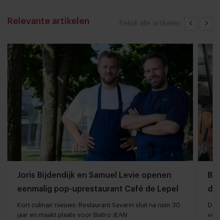
Relevante artikelen
Bekijk alle artikelen
Joris Bijdendijk en Samuel Levie openen
Ba
eenmalig pop-uprestaurant Café de Lepel
da
Kort culinair nieuws: Restaurant Savarin sluit na ruim 30
De T
jaar en maakt plaats voor Bistro JEAN
vol