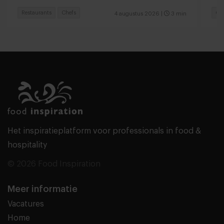
Restaurants
Chefs
Ga
4 augustus 2026
|
3 min
Het inspiratieplatform voor professionals in food &
hospitality
© 2026 Food Inspiration
Meer informatie
Vacatures
Home