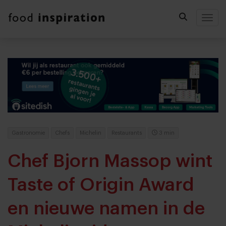
Togg
Gastronomie
Chefs
Michelin
Restaurants
3 min
Chef Bjorn Massop wint
Taste of Origin Award
en nieuwe namen in de