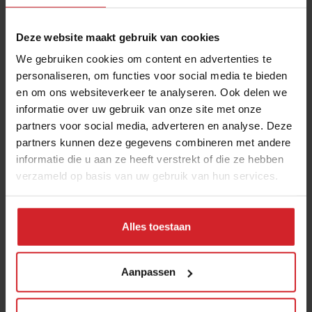
koppelen aan verhalen over biodiversiteit en de
historische locatie. Gasten plukken de plantjes om hun
Deze website maakt gebruik van cookies
gerechten af te maken zelf van de eettafel. De ervaring
We gebruiken cookies om content en advertenties te
is gericht op een doelgroep tussen de 35 en 65 jaar.
personaliseren, om functies voor social media te bieden
Een ticket kost €95,- en is inclusief de rondleiding,
en om ons websiteverkeer te analyseren. Ook delen we
twee glazen wijn en een zakje zaden om thuis te
informatie over uw gebruik van onze site met onze
planten, zodat gasten met extra kennis over de natuur
partners voor social media, adverteren en analyse. Deze
naar huis gaan.
partners kunnen deze gegevens combineren met andere
informatie die u aan ze heeft verstrekt of die ze hebben
Benefietavond in PSV Stadion voor
verzameld op basis van uw gebruik van hun services.
Blache Vinke
Op 10 juni organiseert chefgenootschap Les Patrons
Alles toestaan
Cuisiniers een gastronomische benefietavond in de
Legens Lounge in het PSV Stadion in Eindhoven. Met
Aanpassen
het diner willen de chefs €425.000 ophalen. Het geld
is bestemd voor een levensreddende immuuntherapie
in het buitenland voor Blanche Vinke, de partner van