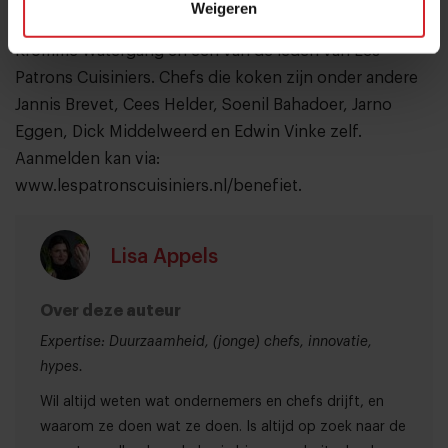
Weigeren
Edwin Vinke, chef en eigenaar van restaurnt De
Kromme Watergang en een van de leden van Les
Patrons Cuisiniers. Chefs die koken zijn onder andere
Jannis Brevet, Cees Helder, Soenil Bahadoer, Jarno
Eggen, Dick Middelweerd en Edwin Vinke zelf.
Aanmelden kan via:
www.lespatronscuisiniers.nl/benefiet.
Lisa Appels
Over deze auteur
Expertise: Duurzaamheid, (jonge) chefs, innovatie,
hypes.
Wil altijd weten wat ondernemers en chefs drijft, en
waarom ze doen wat ze doen. Is altijd op zoek naar de