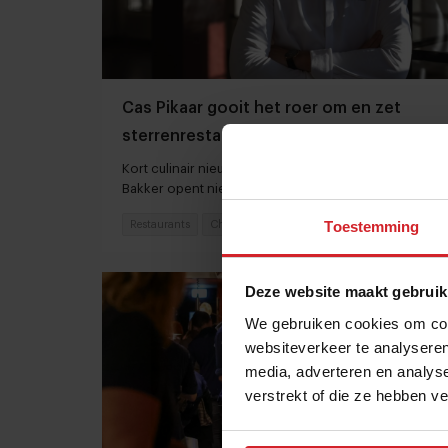
Cas Pikaar gooit het roer om en zet
sterrenrestaurant te koop
Kort culinair nieuws: Verhuizing The Jane** en Syrco
Bakker opent nieuw restaurant
Toestemming
Restaurants
Chefs
24 oktober 2024
|
3 min
Deze website maakt gebruik
We gebruiken cookies om cont
websiteverkeer te analyseren
media, adverteren en analys
verstrekt of die ze hebben v