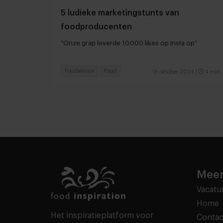
5 ludieke marketingstunts van
foodproducenten
“Onze grap leverde 10.000 likes op Insta op”
Foodservice
Food
18 oktober 2024
|
4 min
Meer
Vacatu
Home
Het inspiratieplatform voor
Contac