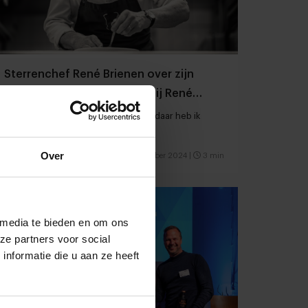
Sterrenchef René Brienen over zijn
nieuwe concept 'Aan tafel bij René
Brienen'
“We gaan hier echt freewheelen en daar heb ik
ontzettend veel zin in”
Over
Restaurants
Chefs
24 oktober 2024
|
3 min
 media te bieden en om ons
ze partners voor social
nformatie die u aan ze heeft