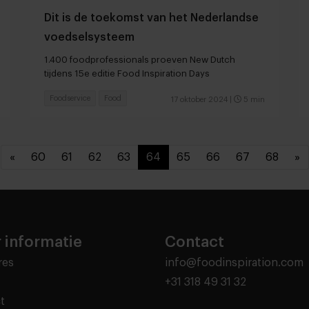
Dit is de toekomst van het Nederlandse
voedselsysteem
1.400 foodprofessionals proeven New Dutch
tijdens 15e editie Food Inspiration Days
Foodservice
Food
17 oktober 2024
|
5 min
«
60
61
62
63
64
65
66
67
68
»
 informatie
Contact
res
info@foodinspiration.com
+31 318 49 31 32
t