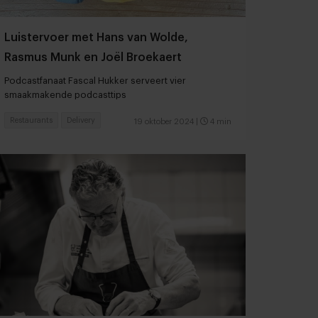
Luistervoer met Hans van Wolde,
Rasmus Munk en Joël Broekaert
Podcastfanaat Fascal Hukker serveert vier
smaakmakende podcasttips
Restaurants
Delivery
19 oktober 2024
|
4 min