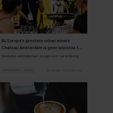
Bij Europa's grootste urban winery
Chateau Amsterdam is geen wijnstok te
vinden
Stedelijke wijnmakerijen zorgen voor verandering
Producenten
Drinks
25 oktober 2024
|
3 min