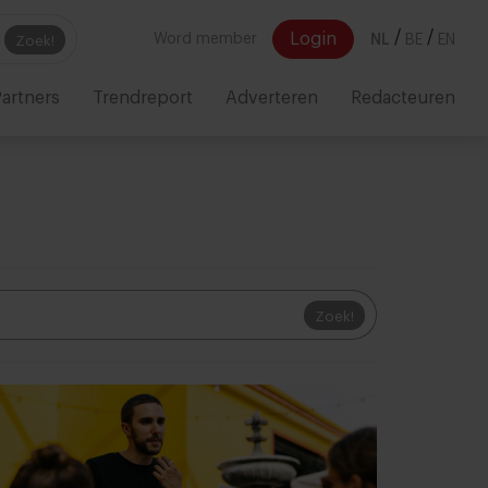
/
/
Login
Word member
NL
BE
EN
Zoek!
artners
Trendreport
Adverteren
Redacteuren
Zoek!