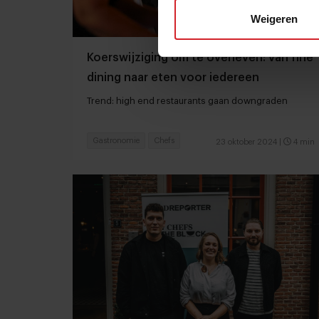
Weigeren
Koerswijziging om te overleven: van fine
dining naar eten voor iedereen
Trend: high end restaurants gaan downgraden
Gastronomie
Chefs
23 oktober 2024
|
4 min