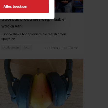
Alles toestaan
Gooi oud brood niet weg, maak er
wodka van!
3 innovatieve foodpioniers die reststromen
upcyclen
Producenten
Food
22 oktober 2024
|
3 min