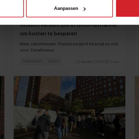
Aanpassen
Grolsch verdunt pils in Groot-Brittannië
om kosten te besparen
Meer zakennieuws: Thuisbezorgd.nl bezorgt nu ook
voor Zuivelhoeve
Producenten
Drinks
22 oktober 2024
|
3 min