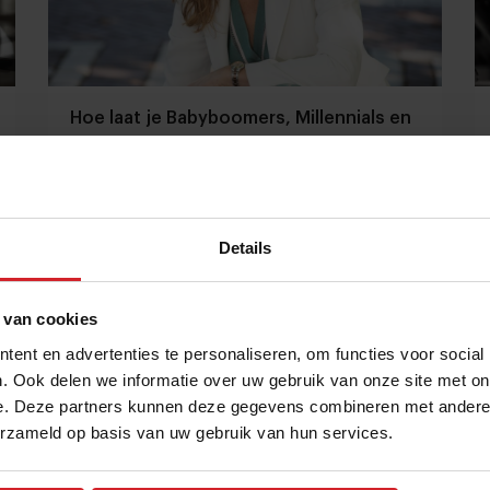
Hoe laat je Babyboomers, Millennials en
Gen Z-ers succesvol samenwerken?
Generatie-expert en sociaal psycholoog Kim
Jansen over wrijving op de werkvloer
Details
Foodservice
Innovatie
24 oktober 2024
|
3 min
 van cookies
ent en advertenties te personaliseren, om functies voor social
. Ook delen we informatie over uw gebruik van onze site met on
e. Deze partners kunnen deze gegevens combineren met andere i
erzameld op basis van uw gebruik van hun services.