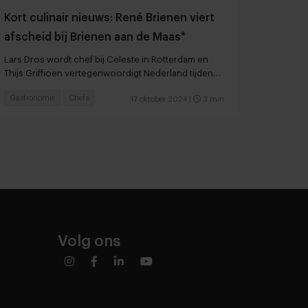
Kort culinair nieuws: René Brienen viert
afscheid bij Brienen aan de Maas*
Lars Dros wordt chef bij Celeste in Rotterdam en
Thijs Griffioen vertegenwoordigt Nederland tijdens
de ArsNova Culinary Prize
Gastronomie
Chefs
17 oktober 2024
|
3 min
Volg ons