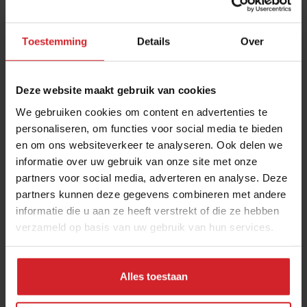
Toestemming
Details
Over
Deze website maakt gebruik van cookies
We gebruiken cookies om content en advertenties te
personaliseren, om functies voor social media te bieden
en om ons websiteverkeer te analyseren. Ook delen we
Aanbiedingen en prijzen bepalen de hotelkeuze
informatie over uw gebruik van onze site met onze
partners voor social media, adverteren en analyse. Deze
van de gast
partners kunnen deze gegevens combineren met andere
Meer zakennieuws: Bierverkoop daalt - Hanos neemt Jansen
informatie die u aan ze heeft verstrekt of die ze hebben
Foodservice over
verzameld op basis van uw gebruik van hun services.
Hotellerie
Ondernemen
30 juli 2026
|
3 min
Alles toestaan