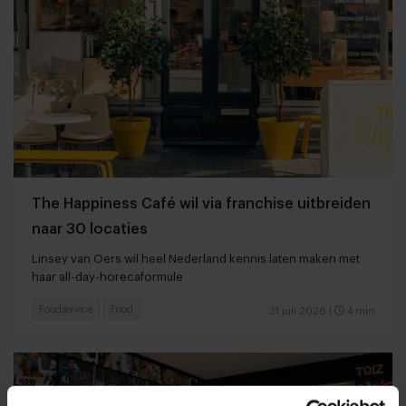
The Happiness Café wil via franchise uitbreiden
naar 30 locaties
Linsey van Oers wil heel Nederland kennis laten maken met
haar all-day-horecaformule
Foodservice
Food
31 juli 2026
|
4 min