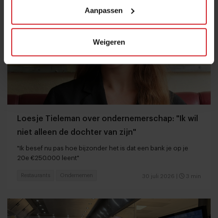
Aanpassen
Weigeren
Loesje Tieleman over ondernemerschap: "Ik wil
niet alleen de dochter van zijn"
"Ik besef nu pas hoe bijzonder het is dat een bank je op je
20e €250.000 leent"
Restaurants
Ondernemen
30 juli 2026
|
3 min