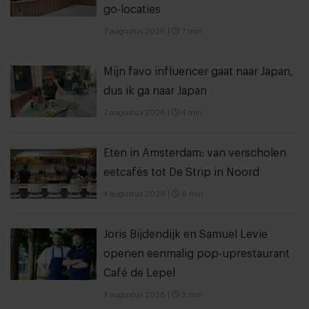
go-locaties
7 augustus 2026
|
7 min
Mijn favo influencer gaat naar Japan,
dus ik ga naar Japan
7 augustus 2026
|
4 min
Eten in Amsterdam: van verscholen
eetcafés tot De Strip in Noord
4 augustus 2026
|
6 min
Joris Bijdendijk en Samuel Levie
openen eenmalig pop-uprestaurant
Café de Lepel
4 augustus 2026
|
3 min