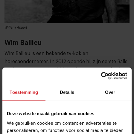
Willem Asaert
Wim Ballieu
Wim Ballieu is een bekende tv-kok en
horecaondernemer. In 2012 opende hij zijn eerste Balls
& Glory-restaurant, inmiddels is het concept – dat de
traditionele gehaktbal centraal stelt op het menu –
uitgegroeid tot een succesvolle Vlaamse keten met
Toestemming
Details
Over
vestigingen in iedere grote Belgische stad.
Deze website maakt gebruik van cookies
We gebruiken cookies om content en advertenties te
personaliseren, om functies voor social media te bieden