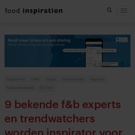
Togg
Foodservice
Chefs
Trends
trendwatchers
inspiratie
foodprofessionals
3 min
9 bekende f&b experts
en trendwatchers
worden inspirator voor