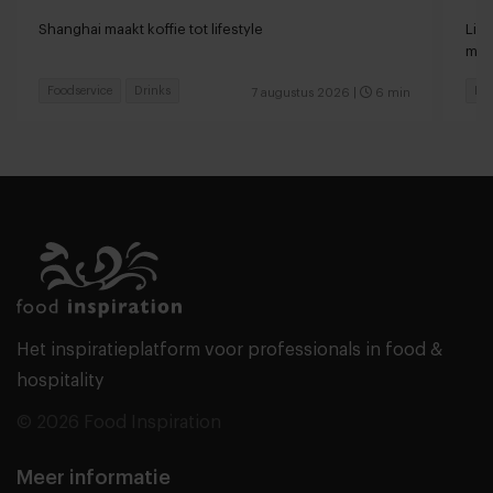
Shanghai maakt koffie tot lifestyle
Lin
met
Foodservice
Drinks
Foo
7 augustus 2026
|
6 min
Het inspiratieplatform voor professionals in food &
hospitality
© 2026 Food Inspiration
Meer informatie