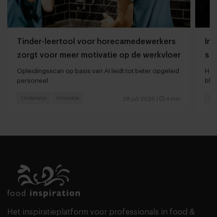
Tinder-leertool voor horecamedewerkers
Int
zorgt voor meer motivatie op de werkvloer
st
Opleidingsscan op basis van AI leidt tot beter opgeleid
HAS
personeel
blij
Onderwijs
Innovatie
On
28 juli 2026
|
4 min
Het inspiratieplatform voor professionals in food &