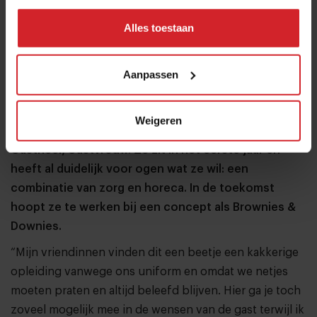
Beer van der Markt in de keuken van De Rooi Pannen Tilburg
Alles toestaan
Fem Faber (17) komt van het vmbo waar ze de
richting Zorg en Welzijn heeft gevolgd. Ze was van
Aanpassen
plan om de opleiding Gehandicaptenzorg te doen,
tot ze op de open dag van De Rooi Pannen in
Weigeren
aanraking kwam met de opleiding
Gastheer/Gastvrouw. Ze zit in het eerste jaar en
heeft al duidelijk voor ogen wat ze wil: een
combinatie van zorg en horeca. In de toekomst
hoopt ze te werken bij een concept als Brownies &
Downies.
“Mijn vriendinnen vinden dit een beetje een kakkerige
opleiding vanwege ons uniform en omdat we netjes
moeten praten en altijd beleefd blijven. Hier ga je toch
zoveel mogelijk mee in de wensen van de gast terwijl ik