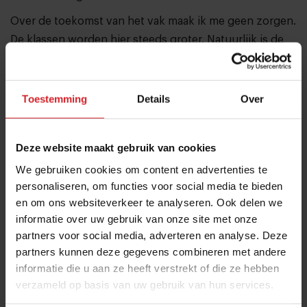
Over de toekomst van het vak maak ik me geen zorgen.
De klassen worden hier steeds groter. Natuurlijk is de
horeca niet het meest aantrekkelijke vak qua salaris en
werktijden. Maar het heeft ook veel voordelen. Je bent
altijd met eten bezig of met mensen in gesprek. En dat
Toestemming
Details
Over
werkgeluk ervaren de studenten hier gelukkig ook.”
Deze website maakt gebruik van cookies
We gebruiken cookies om content en advertenties te
personaliseren, om functies voor social media te bieden
en om ons websiteverkeer te analyseren. Ook delen we
informatie over uw gebruik van onze site met onze
partners voor social media, adverteren en analyse. Deze
partners kunnen deze gegevens combineren met andere
informatie die u aan ze heeft verstrekt of die ze hebben
verzameld op basis van uw gebruik van hun services.