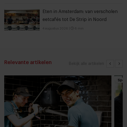
Eten in Amsterdam: van verscholen
eetcafés tot De Strip in Noord
4 augustus 2026
|
6 min
Relevante artikelen
Bekijk alle artikelen
Spon