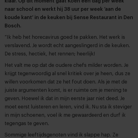
klaar. Op dit moment gaat Koen één dag per week
naar school en werkt hij 38 uur per week ‘aan de
koude kant’ in de keuken bij Sense Restaurant in Den
Bosch.
“Ik heb het horecavirus goed te pakken. Het werk is
verslavend. Je wordt echt aangeslingerd in de keuken.
De stress, hectiek, het rennen; heerlijk!
Het valt me op dat de oudere chefs milder worden. Je
krijgt tegenwoordig al snel kritiek over je heen, dus ze
willen voorkomen dat ze het fout doen. Als je met de
juiste argumenten komt, is er ruimte om je mening te
geven. Hoewel ik dat in mijn eerste jaar niet deed. Je
moet eerst luisteren en leren, vind ik. Nu sta ik steviger
in mijn schoenen, voel ik me gewaardeerd en durf ik
tegengas te geven.
Sommige leeftijdsgenoten vind ik slappe hap. Ze