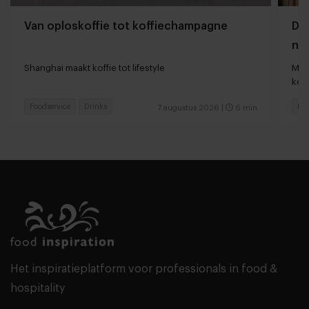
Van oploskoffie tot koffiechampagne
Dyn
naa
loc
Shanghai maakt koffie tot lifestyle
Man
keu
Foodservice
Drinks
Fas
7 augustus 2026
|
6 min
Het inspiratieplatform voor professionals in food &
hospitality