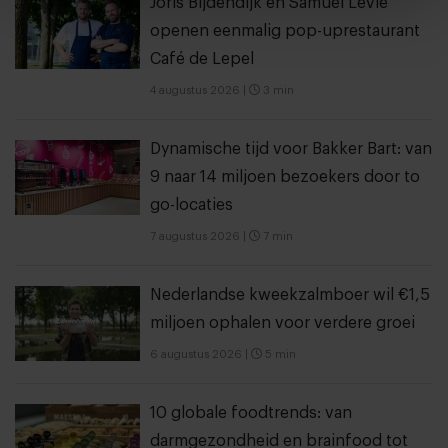
Joris Bijdendijk en Samuel Levie
openen eenmalig pop-uprestaurant
Café de Lepel
4 augustus 2026
|
3 min
Dynamische tijd voor Bakker Bart: van
9 naar 14 miljoen bezoekers door to
go-locaties
7 augustus 2026
|
7 min
Nederlandse kweekzalmboer wil €1,5
miljoen ophalen voor verdere groei
6 augustus 2026
|
5 min
10 globale foodtrends: van
darmgezondheid en brainfood tot