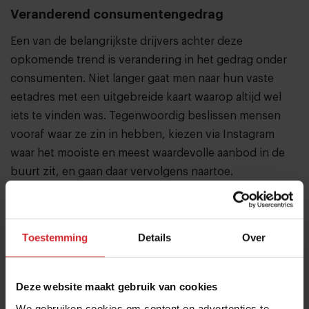
Veranderend consumentengedrag
Een van de belangrijkste drijvers achter deze
opkomende trend is verandering in het gedrag onder
consumenten. Niet langer gaat men naar hun vaste
eetadres met een uitgebreide kaart waarop altijd wel
iets te vinden was. Tegenwoordig beslissen mensen
vooraf waar ze zin in hebben, kiezen via Instagram
waar het mooiste en meest waardevolle aanbod in de
buurt zit, en gaan daar vervolgens naartoe.
Foto: The Avocado Show
Toestemming
Details
Over
Deel artikel
Deze website maakt gebruik van cookies
We gebruiken cookies om content en advertenties te