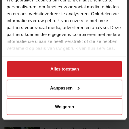
Meld je aan voor de nieuwsbrief
personaliseren, om functies voor social media te bieden
en om ons websiteverkeer te analyseren. Ook delen we
Ja, ik wil graag drie keer per week de nieuwsbrief
informatie over uw gebruik van onze site met onze
ontvangen met de laatste trends, culinaire inspiratie en
partners voor social media, adverteren en analyse. Deze
interviews van Food Inspiration per e-mail.
Klik hier
partners kunnen deze gegevens combineren met andere
voor meer informatie.
informatie die u aan ze heeft verstrekt of die ze hebben
verzameld op basis van uw gebruik van hun services.
Verzend
Alles toestaan
THANKS
Best gelezen artikelen
Aanpassen
Eten in Amsterdam: van verscholen
eetcafés tot De Strip in Noord
Weigeren
4 augustus 2026
|
6 min