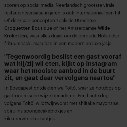
scoren op social media. Neerlandsch grootste virale
restaurantsensatie in jaren is ook internationaal een hit.
Of denk aan concepten zoals de Utrechtse
Croquetten Boutique
of het Amsterdamse
Wilde
Kroketten
, waar alles draait om de oeroude Hollandse
frituursnack, maar dan in een modern en luxe jasje.
"Tegenwoordig beslist een gast vooraf
wat hij/zij wil eten, kijkt op Instagram
waar het mooiste aanbod in de buurt
zit, en gaat daar vervolgens naartoe"
In Boedapest ontdekten we Töltō, waar ze hotdogs op
gastronomische wijze benaderen. Een haute dog
volgens Töltō: wildzwijnworst met shiitake mayonaise,
spirulina spongecakeblokjes en
kikkererwtenkrokantjes.