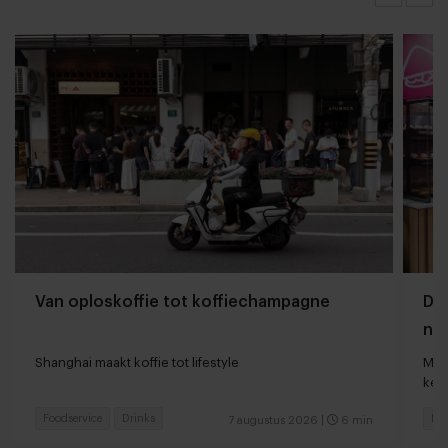
Van oploskoffie tot koffiechampagne
Dyn
naa
loc
Shanghai maakt koffie tot lifestyle
Man
keu
Foodservice
Drinks
Fas
7 augustus 2026
|
6 min