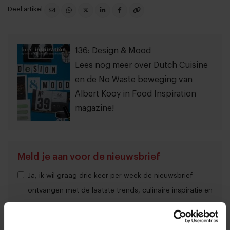
Deel artikel
136: Design & Mood
Lees nog meer over Dutch Cuisine
en de No Waste beweging van
Albert Kooy in Food Inspiration
magazine!
Meld je aan voor de nieuwsbrief
Ja, ik wil graag drie keer per week de nieuwsbrief
ontvangen met de laatste trends, culinaire inspiratie en
interviews van Food Inspiration per e-mail.
Klik hier
voor meer informatie.