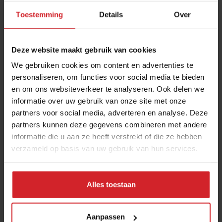
Toestemming
Details
Over
Verzend
Deze website maakt gebruik van cookies
THANKS
We gebruiken cookies om content en advertenties te
Best gelezen artikelen
personaliseren, om functies voor social media te bieden
Eten in Amsterdam: van verscholen
en om ons websiteverkeer te analyseren. Ook delen we
informatie over uw gebruik van onze site met onze
eetcafés tot De Strip in Noord
partners voor social media, adverteren en analyse. Deze
4 augustus 2026
|
6 min
partners kunnen deze gegevens combineren met andere
informatie die u aan ze heeft verstrekt of die ze hebben
Joris Bijdendijk en Samuel Levie
verzameld op basis van uw gebruik van hun services.
openen eenmalig pop-uprestaurant
Café de Lepel
Alles toestaan
4 augustus 2026
|
3 min
Aanpassen
Nederlandse kweekzalmboer wil €1,5