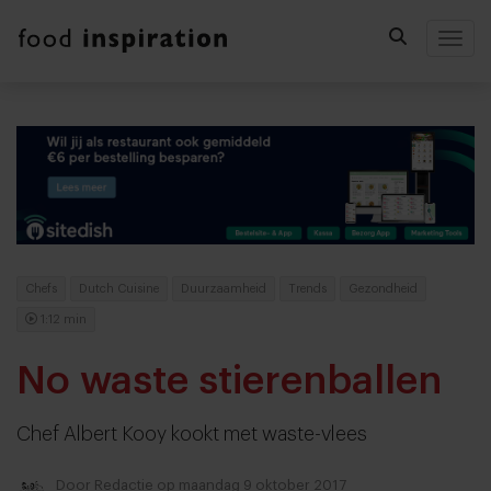
Togg
Chefs
Dutch Cuisine
Duurzaamheid
Trends
Gezondheid
1:12 min
No waste stierenballen
Chef Albert Kooy kookt met waste-vlees
Door
Redactie
op maandag 9 oktober 2017