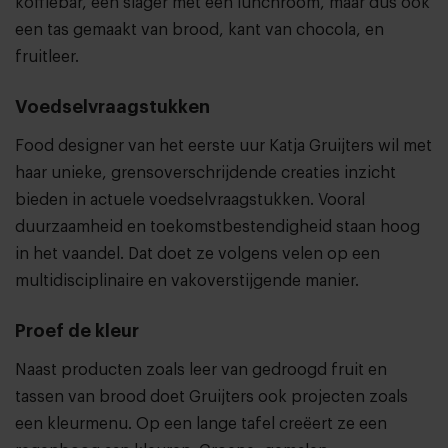
koffiebar, een slager met een lunchroom, maar dus ook
een tas gemaakt van brood, kant van chocola, en
fruitleer.
Voedselvraagstukken
Food designer van het eerste uur Katja Gruijters wil met
haar unieke, grensoverschrijdende creaties inzicht
bieden in actuele voedselvraagstukken. Vooral
duurzaamheid en toekomstbestendigheid staan hoog
in het vaandel. Dat doet ze volgens velen op een
multidisciplinaire en vakoverstijgende manier.
Proef de kleur
Naast producten zoals leer van gedroogd fruit en
tassen van brood doet Gruijters ook projecten zoals
een kleurmenu. Op een lange tafel creëert ze een