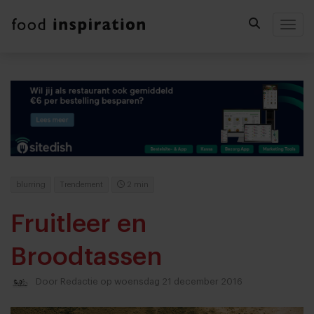
Togg
blurring
Trendement
2 min
Fruitleer en
Broodtassen
Door
Redactie
op woensdag 21 december 2016