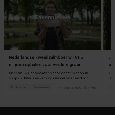
Nederlandse kweekzalmboer wil €1,5
Jor
miljoen ophalen voor verdere groei
ee
Meer nieuws: chocolatier Madaq opent 16 shop-in-
Kort
shops bij Rituals en kans op duurder voedsel door
jaar
droogte en hitte
Producenten
Ondernemen
Res
6 augustus 2026
|
5 min