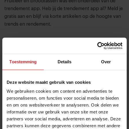
Fruitleer en broodtassen was een onderdeel van de
trendement app. Heb jij de trendement app al?
Meld je
gratis aan
en blijf via korte artikelen op de hoogte van
trends en rendement.
Deel artikel
Toestemming
Details
Over
Meld je aan voor de nieuwsbrief
Ja, ik wil graag drie keer per week de nieuwsbrief
Deze website maakt gebruik van cookies
ontvangen met de laatste trends, culinaire inspiratie en
We gebruiken cookies om content en advertenties te
interviews van Food Inspiration per e-mail.
Klik hier
personaliseren, om functies voor social media te bieden
voor meer informatie.
en om ons websiteverkeer te analyseren. Ook delen we
informatie over uw gebruik van onze site met onze
partners voor social media, adverteren en analyse. Deze
partners kunnen deze gegevens combineren met andere
Verzend